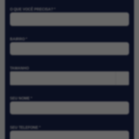
O QUE VOCÊ PRECISA? *
BAIRRO *
TAMANHO
m²
SEU NOME *
SEU TELEFONE *