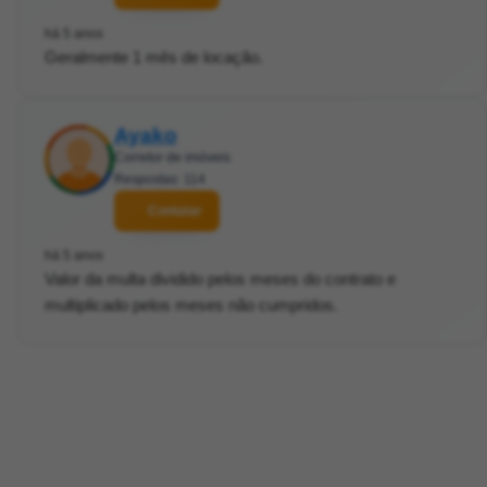
há 5 anos
Geralmente 1 mês de locação.
Ayako
Corretor de imóveis
Respostas: 114
Contatar
há 5 anos
Valor da multa dividido pelos meses do contrato e
multiplicado pelos meses não cumpridos.