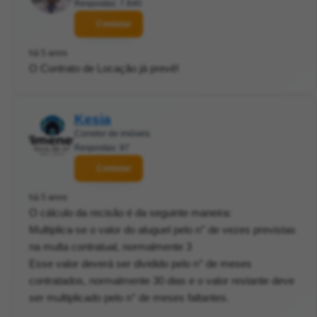
Respostas: 7.840
Contatar
há 5 anos
O Contrato de Locação já prevê!
Kesia
Corretor de imóveis
Respostas: 97
Contatar
há 5 anos
O cálculo da recisão é da seguinte maneira:
Multiplica-se o valor do aluguel pelo n° de vezes previstas
na multa contratual, normalmente 3
Esse valor deverá ser dividido pelo n° de meses
contratados, normalmente 30 dias e o valor restante deve
ser multiplicado pelo n° de meses faltantes.