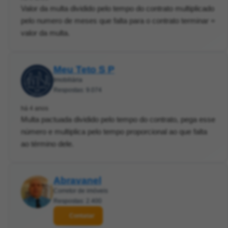
Valor da multa dividido pelo tempo do contrato multiplicado
pelo numero de meses que falta para o contrato terminar =
valor da multa.
Meu Teto S P
Imobiliária
Respostas: 9.074
há 4 anos
Multa pactuada dividido pelo tempo do contrato, pega esse
número e multiplica pelo tempo proporcional ao que falta
ao término dele.
Abravanel
Corretor de imóveis
Respostas: 2.400
Contatar