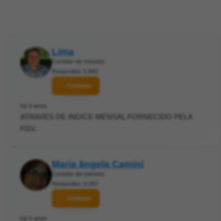
Lima
Corretor de imóveis
Respostas: 5.882
Contatar
há 5 anos
ATRAVES DE INDICE MENSAL FORNECIDO PELA
FGV.
Maria ângela Camini
Corretor de imóveis
Respostas: 8.097
Contatar
há 5 anos