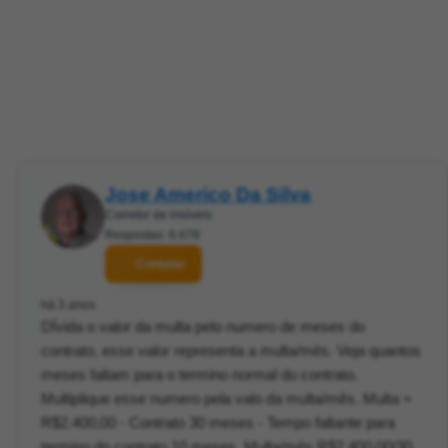
Jose Americo Da Silva
Corretor de imóveis
Respostas: 6.678
Contatar
há 3 anos
DÍvida o valor da multa pelo numero de meses do
contrato, esse valor representa a multa/mês. Veja quantos
meses faltam para o termino normal do contrato.
Multiplique esse numero pela valo da multa/mês. Multa =
R$2.400,00 - Contrato 30 meses - Tempo faltante para
termino do contrato 10 meses. Multa/mês R$2.400,00/30