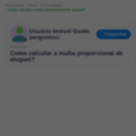
Imóvel Guide
Fórum
Fórum Aluguel
Como calcular a multa proporcional de aluguel?
Usuário Imóvel Guide
Compartilhar
perguntou:
há 5 anos
Como calcular a multa proporcional de
aluguel?