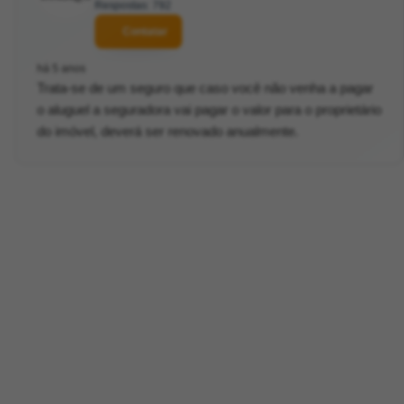
Respostas: 792
Contatar
há 5 anos
Trata-se de um seguro que caso você não venha a pagar
o aluguel a seguradora vai pagar o valor para o proprietário
do imóvel, deverá ser renovado anualmente.