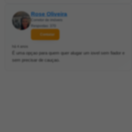
Rose Oliveira
Corretor de imóveis
Respostas: 370
Contatar
há 4 anos
É uma opçao para quem quer alugar um iovel sem fiador e
sem precisar de cauçao.