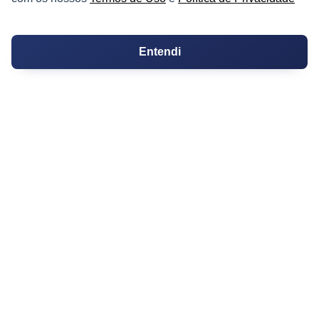
Certidões
Entendi
Certidão
Cartório de Casamento
Cartório de Registro de Imóveis
Tabelionato de Notas
Logradouro
Escolas
Conversões
Corretores de Imóveis
Contratos