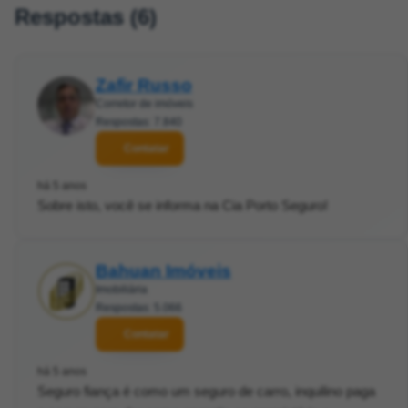
Respostas (6)
Zafir Russo
Corretor de imóveis
Respostas: 7.840
Contatar
há 5 anos
Sobre isto, você se informa na Cia Porto Seguro!
Bahuan Imóveis
Imobiliária
Respostas: 5.066
Contatar
há 5 anos
Seguro fiança é como um seguro de carro, inquilino paga