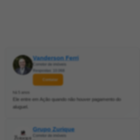
Vanderson Ferri
Corretor de imóveis
Respostas: 10.068
Contatar
há 5 anos
Ele entre em Ação quando não houver pagamento do
aluguel.
Grupo Zurique
Corretor de imóveis