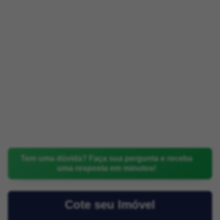
Tem uma dúvida? Faça sua pergunta e receba
uma resposta em minutos!
Cote seu Imóvel