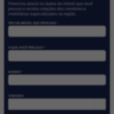
Preencha abaixo os dados do imóvel que você
procura e receba cotações dos corretores e
imobiliárias especializados na região.
TIPO DE IMÓVEL QUE PROCURA *
O QUE VOCÊ PRECISA? *
BAIRRO *
TAMANHO
m²