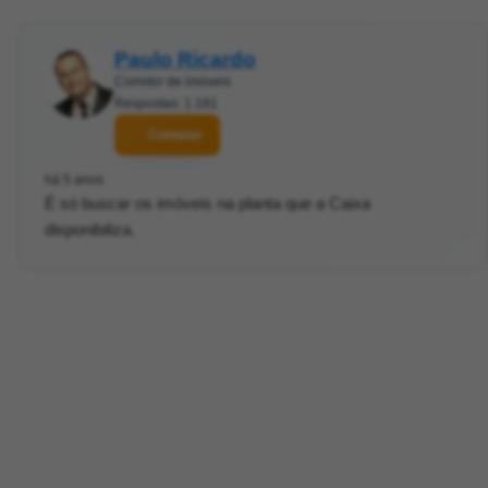
Paulo Ricardo
Corretor de imóveis
Respostas: 1.181
Contatar
há 5 anos
É só buscar os imóveis na planta que a Caixa
disponibiliza.