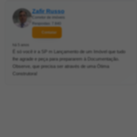
Zafir Russo
Corretor de imóveis
Respostas: 7.840
Contatar
há 5 anos
É só você ir a SP m Lançamento de um Imóvel que tudo
lhe agrade e peça para prepararem à Documentação.
Observe, que precisa ser através de uma Ótima
Construtora!