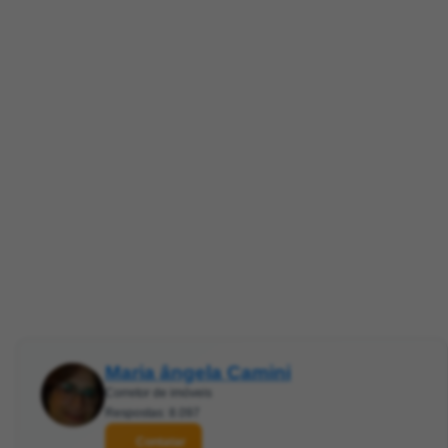
Maria ângela Camini
Corretor de imóveis
Respostas: 8.097
Contatar