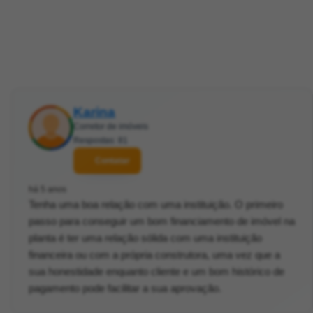
Karina
Corretor de imóveis
Respostas: 81
Contatar
há 5 anos
Tenha uma boa relação com uma instituição. O primeiro
passo para conseguir um bom financiamento de imóvel na
planta é ter uma relação sólida com uma instituição
financeira ou com a própria construtora, uma vez que a
sua honestidade enquanto cliente e um bom histórico de
pagamento pode facilitar a sua aprovação.