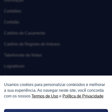
Decoração
Certidões
Certidão
Cartório de Casamento
Cartório de Registro de Imóveis
Tabelionato de Notas
Logradouro
Escolas
Usamos cookies para personalizar conteúdos e melhorar
Conversões
a sua experiência. Ao navegar neste site, você concorda
com os nossos
Termos de Uso
e
Política de Privacidade
Corretores de Imóveis
Contratos