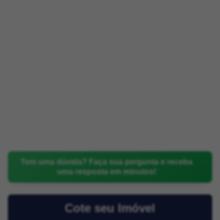
Tem uma dúvida? Faça sua pergunta e receba
uma resposta em minutos!
Cote seu Imóvel