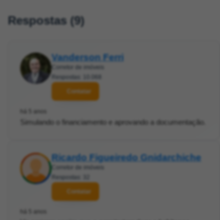
Respostas (9)
Vanderson Ferri
Corretor de imóveis
Respostas: 10.068
Contatar
há 5 anos
Simulando o financiamento e aprovando a documentação.
Ricardo Figueiredo Gnidarchiche
Corretor de imóveis
Respostas: 32
Contatar
há 5 anos