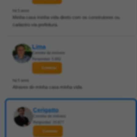
há 5 anos
Minha casa minha vida direto com os construtores ou
cadastro via prefeitura.
Lima
Corretor de imóveis
Respostas: 5.882
Contatar
há 5 anos
Atraves do minha casa minha vida.
Cerigatto
Corretor de imóveis
Respostas: 20.877
Contatar