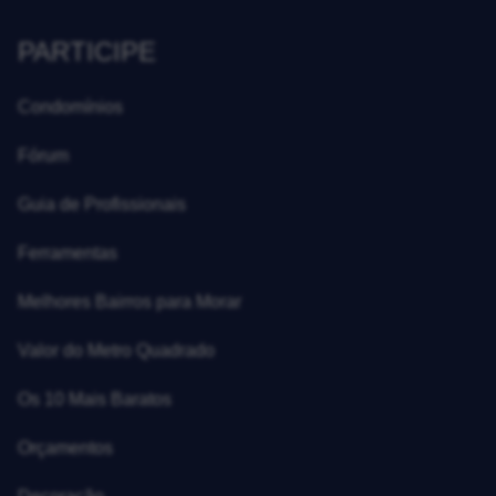
PARTICIPE
Condomínios
Fórum
Guia de Profissionais
Ferramentas
Melhores Bairros para Morar
Valor do Metro Quadrado
Os 10 Mais Baratos
Orçamentos