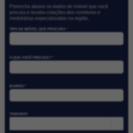
Preencha abaixo os dados do imóvel que você
procura e receba cotações dos corretores e
imobiliárias especializados na região.
TIPO DE IMÓVEL QUE PROCURA *
O QUE VOCÊ PRECISA? *
BAIRRO *
TAMANHO
m²