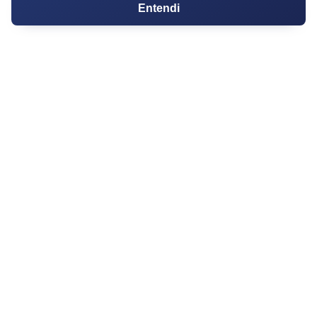
Entendi
Guia de CRM
Construtoras
Corretores da Construtora
Corretores do Condomínio
IMÓVEL
Apartamentos
Casas
Chácaras
Casas de Condomínio