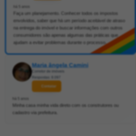
há 5 anos
Faça um planejamento. Conhecer todos os impostos
envolvidos, saber que há um período aceitável de atraso
na entrega do imóvel e buscar informações com outros
consumidores são apenas algumas das práticas que
ajudam a evitar problemas durante o processo.
Maria ângela Camini
Corretor de imóveis
Respostas: 8.097
Contatar
há 5 anos
Minha casa minha vida direto com os construtores ou
cadastro via prefeitura.