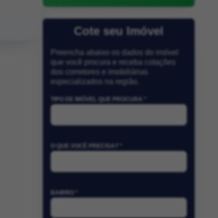
Cote seu Imóvel
Preencha abaixo os dados do imóvel
que você procura e receba cotações
dos corretores e imobiliárias
especializados na região.
TIPO DE IMÓVEL QUE PROCURA *
O QUE VOCÊ PRECISA? *
BAIRRO *