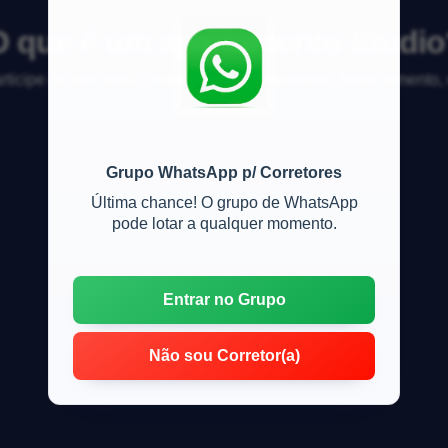
O que é um apartamento Studio
articipe da discussão sobre mercado imobiliário, financiamento
Grupo WhatsApp p/ Corretores
Última chance! O grupo de WhatsApp
pode lotar a qualquer momento.
Entrar no Grupo
Não sou Corretor(a)