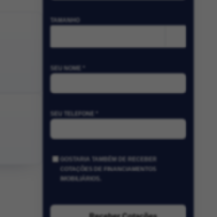
TAMANHO
m²
SEU NOME *
SEU TELEFONE *
GOSTARIA TAMBÉM DE RECEBER
COTAÇÕES DE FINANCIAMENTOS
IMOBILIÁRIOS.
Receber Cotações