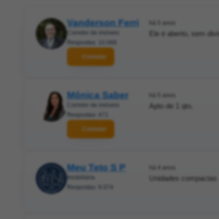
Vanderson Ferri
há 5 anos
Corretor de imóveis
Ele é aberto, sem div
Respostas: 10.068
Contatar
Mônica Saber
há 5 anos
Corretor de imóveis
Apto de 1 qto.
Respostas: 471
Contatar
Meu Teto S P
há 4 anos
Imobiliária
Unidades compactas ,
Respostas: 9.074