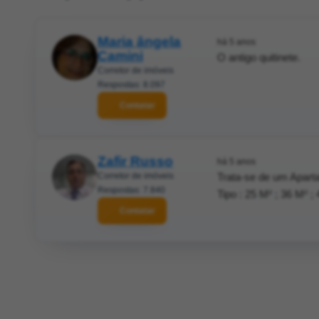
Maria ângela
há 5 anos
Camini
O antigo quitinete.
Corretor de imóveis
Respostas: 8.097
Contatar
Zafir Russo
há 5 anos
Corretor de imóveis
Trata-se de um Apar
Respostas: 7.840
Tipo : 25 M² ; 36 M² ; 
Contatar