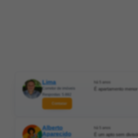
Lima
há 5 anos
Corretor de imóveis
É apartamento menor 
Respostas: 5.882
Contatar
Alberto
há 5 anos
Aparecido
É um apto sem divisór