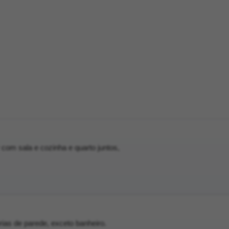
com sala e cozinha e quarto juntos,
ias de parede, exceto banheiro.