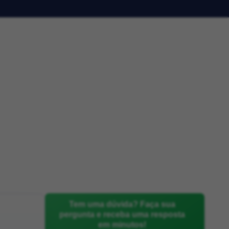
Tem uma dúvida? Faça sua
pergunta e receba uma resposta
em minutos!