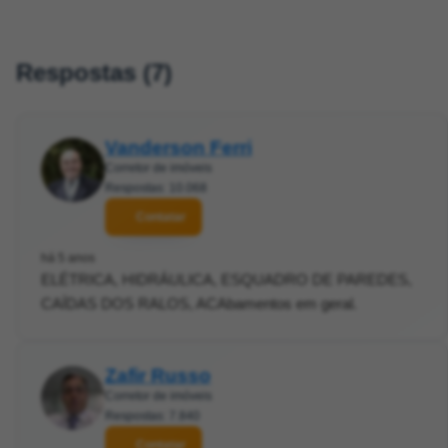
Respostas (7)
Vanderson Ferri
Corretor de imóveis
Respostas: 10.068
Contatar
há 5 anos
ELÉTRICA, HIDRÁULICA, ESQUADRO DE PAREDES,
CAÍDAS DOS RALOS, ACAbamentos em geral.
Zafir Russo
Corretor de imóveis
Respostas: 7.840
Contatar