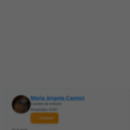
Maria ângela Camini
Corretor de imóveis
Respostas: 8.097
Contatar
há 5 anos