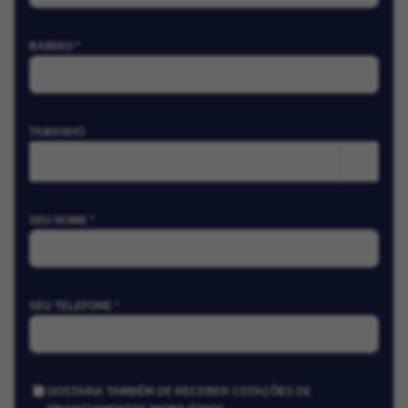
BAIRRO *
TAMANHO
m²
SEU NOME *
SEU TELEFONE *
GOSTARIA TAMBÉM DE RECEBER COTAÇÕES DE