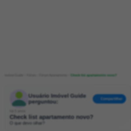
Imóvel Guide
Fórum
Fórum Apartamento
Check list apartamento novo?
Usuário Imóvel Guide
Compartilhar
perguntou:
há 5 anos
Check list apartamento novo?
O que devo olhar?