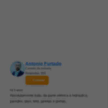
Antonio Furtado
Corretor de imóveis
Respostas: 956
Contatar
há 5 anos
Absolutamente tudo, da parte elétrica a hidraulica,
paredes, piso, teto, janelas e portas.