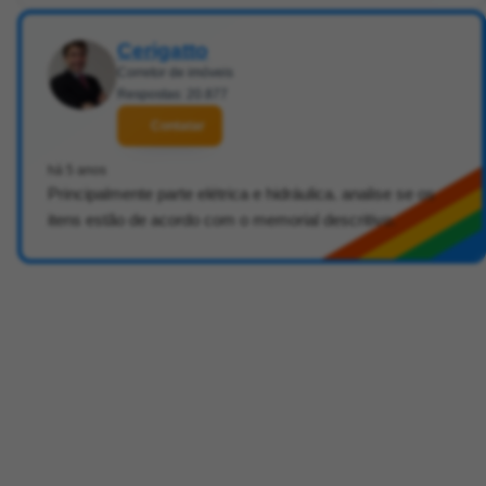
Cerigatto
Corretor de imóveis
Respostas: 20.877
Contatar
há 5 anos
Principalmente parte elétrica e hidráulica. analise se os
itens estão de acordo com o memorial descritivo.