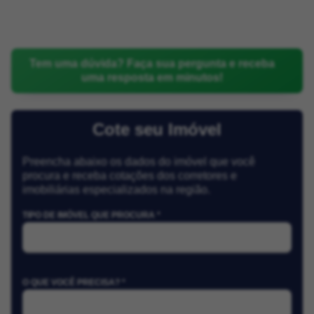
Tem uma dúvida? Faça sua pergunta e receba
uma resposta em minutos!
Cote seu Imóvel
Preencha abaixo os dados do imóvel que você
procura e receba cotações dos corretores e
imobiliárias especializados na região.
TIPO DE IMÓVEL QUE PROCURA *
O QUE VOCÊ PRECISA? *