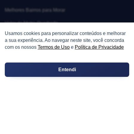
Melhores Bairros para Morar
Valor do Metro Quadrado
Usamos cookies para personalizar conteúdos e melhorar
Os 10 Mais Baratos
a sua experiência. Ao navegar neste site, você concorda
com os nossos
Termos de Uso
e
Política de Privacidade
Orçamentos
Decoração
Entendi
Certidões
Certidão
Cartório de Casamento
Cartório de Registro de Imóveis
Tabelionato de Notas