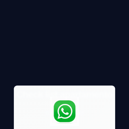
Check list apartamento
novo?
O que devo olhar?