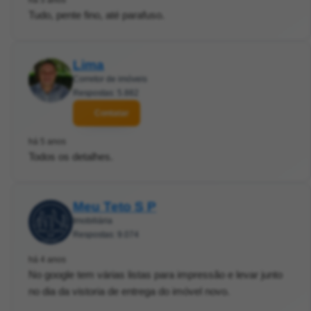
Tudo, pente fino, até parafuso.
Lima
Corretor de imóveis
Respostas: 5.882
Contatar
há 5 anos
Todos os detalhes.
Meu Teto S P
Imobiliária
Respostas: 9.074
há 4 anos
No google tem várias listas para impressão e levar junto
no dia da vistoria de entrega do imóvel novo.