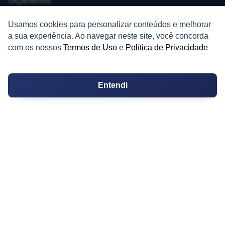
Orçamentos
Decoração
Usamos cookies para personalizar conteúdos e melhorar
a sua experiência. Ao navegar neste site, você concorda
Certidões
com os nossos
Termos de Uso
e
Política de Privacidade
Certidão
Entendi
Cartório de Casamento
Cartório de Registro de Imóveis
Tabelionato de Notas
Logradouro
Escolas
Conversões
Corretores de Imóveis