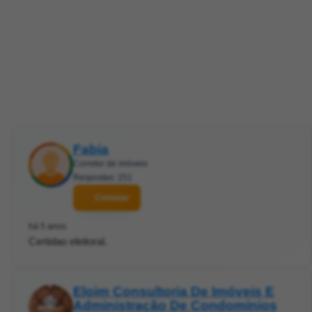
Fabia
Corretor de imóveis
Respostas: 251
Contatar
há 5 anos
Certidao eleitoral.
Eloim Consultoria De Imóveis E
Administração De Condomínios