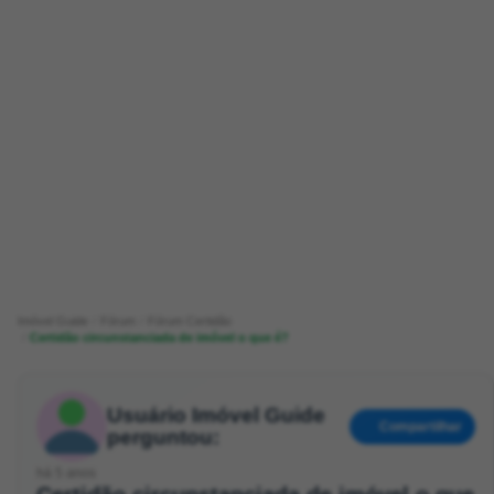
Imóvel Guide
Fórum
Fórum Certidão
Certidão circunstanciada de imóvel o que é?
Usuário Imóvel Guide
Compartilhar
perguntou:
há 5 anos