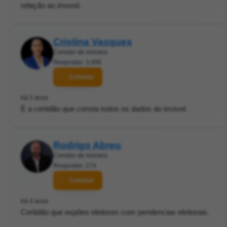
relação ao imovel.
Cristina Vasques
Corretor de imóveis
Respostas: 3.406
Contatar
há 5 anos
É a certidão que consta todos os dados do imóvel.
Rodrigo Abreu
Corretor de imóveis
Respostas: 274
Contatar
há 4 anos
Certidão que expões eleitores com pendencias eleitorais.