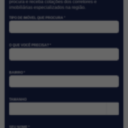
procura e receba cotações dos corretores e
imobiliárias especializados na região.
TIPO DE IMÓVEL QUE PROCURA *
O QUE VOCÊ PRECISA? *
BAIRRO *
TAMANHO
m²
SEU NOME *