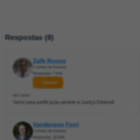
Respostas (8)
Zafir Russo
Corretor de imóveis
Respostas: 7.840
Contatar
há 5 anos
Serve para justificação perante à Justiça Eleitoral!
Vanderson Ferri
Corretor de imóveis
Respostas: 10.068