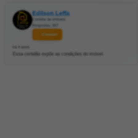
Edilson Leffa
Corretor de imóveis
Respostas: 387
Contatar
há 4 anos
Essa certidão expõe as condições do imóvel.