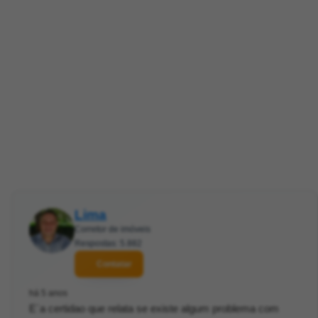
Lima
Corretor de imóveis
Respostas: 5.882
Contatar
há 5 anos
E´a certidao que relata se existe algum problema com