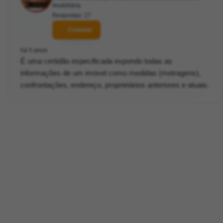
Imobiliária
Respostas: 27
Contatar
há 5 anos
É uma certidão especificada expondo todas as
informações de um imóvel como medidas (metragens),
confrontações, endereço, proprietários anteriores e atuais.