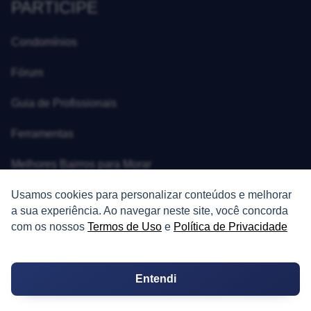
PARTICIPE
Condomínios
Fórum
Guia de Profissionais
Ferramentas
Melhores Bairros para Morar
Valor do Metro Quadrado
Usamos cookies para personalizar conteúdos e melhorar
a sua experiência. Ao navegar neste site, você concorda
Os 10 Mais Baratos
com os nossos
Termos de Uso
e
Política de Privacidade
Orçamentos
Entendi
Decoração