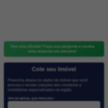
Tem uma dúvida? Faça sua pergunta e receba
uma resposta em minutos!
Cote seu Imóvel
Preencha abaixo os dados do imóvel que você
procura e receba cotações dos corretores e
imobiliárias especializados na região.
TIPO DE IMÓVEL QUE PROCURA *