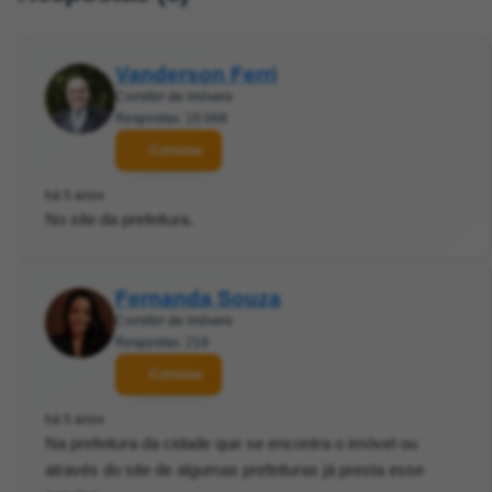
Vanderson Ferri
Corretor de imóveis
Respostas: 10.068
Contatar
há 5 anos
No site da prefeitura.
Fernanda Souza
Corretor de imóveis
Respostas: 219
Contatar
há 5 anos
Na prefeitura da cidade que se encontra o imóvel ou
através do site de algumas prefeituras já presta esse