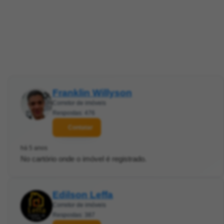
Franklin Willyson
Corretor de imóveis
Respostas: 476
Contatar
há 5 anos
No cartório onde o imóvel é registrado.
Edilson Leffa
Corretor de imóveis
Respostas: 387