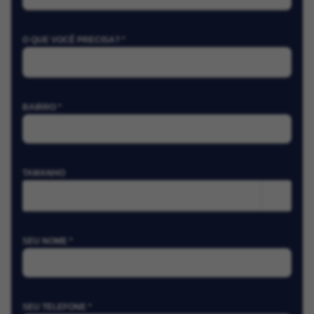
O QUE VOCÊ PRECISA? *
BAIRRO *
TAMANHO
m²
SEU NOME *
SEU TELEFONE *