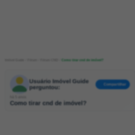
Imóvel Guide
Fórum
Fórum CND
Como tirar cnd de imóvel?
Usuário Imóvel Guide
Compartilhar
perguntou:
há 5 anos
Como tirar cnd de imóvel?