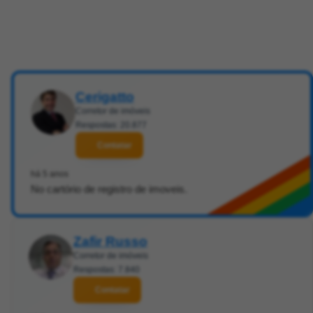
Cerigatto
Corretor de imóveis
Respostas: 20.877
Contatar
há 5 anos
No cartório de registro de imoveis.
Zafir Russo
Corretor de imóveis
Respostas: 7.840
Contatar