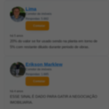
Lima
Corretor de imóveis
Respostas: 5.882
Contatar
há 5 anos
20% do valor se for usado sendo na planta em torno de
5% com restante diluido durante periodo de obras.
Erikson Marklew
Corretor de imóveis
Respostas: 1.685
Contatar
há 4 anos
ESSE SINAL É DADO PARA GATIR A NEGOCIAÇÃO
IMOBILIARIA.