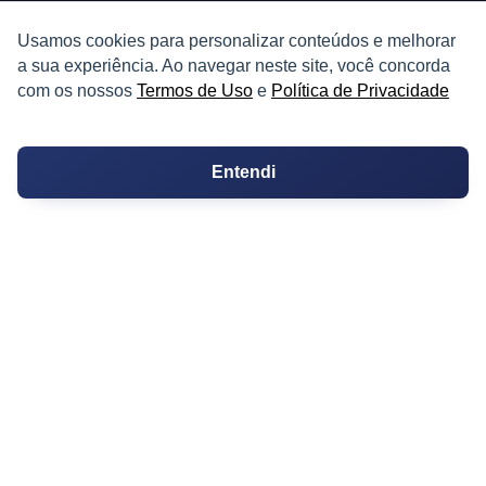
Melhores Bairros para Morar
Usamos cookies para personalizar conteúdos e melhorar
a sua experiência. Ao navegar neste site, você concorda
Valor do Metro Quadrado
com os nossos
Termos de Uso
e
Política de Privacidade
Os 10 Mais Baratos
Entendi
Orçamentos
Decoração
Certidões
Certidão
Cartório de Casamento
Cartório de Registro de Imóveis
Tabelionato de Notas