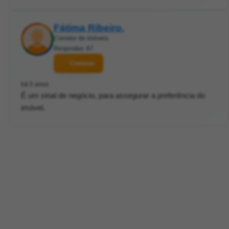
Fátima Ribeiro.
Corretor de imóveis
Respostas: 67
Contatar
há 5 anos
É um sinal de negócio, para assegurar a preferência do
imóvel.