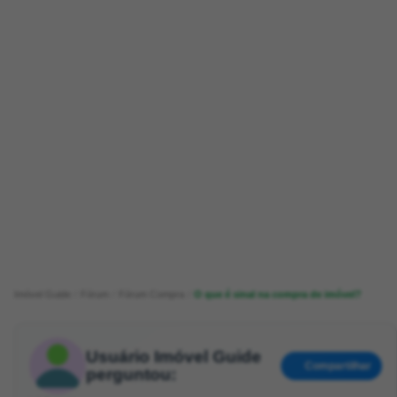
Imóvel Guide
Fórum
Fórum Compra
O que é sinal na compra de imóvel?
Usuário Imóvel Guide
Compartilhar
perguntou: