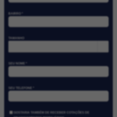
BAIRRO *
TAMANHO
m²
SEU NOME *
SEU TELEFONE *
GOSTARIA TAMBÉM DE RECEBER COTAÇÕES DE