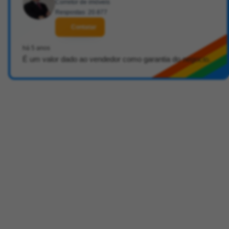
Corretor de imóveis
Respostas: 20.877
Contatar
há 5 anos
É um valor dado ao vendedor como garantia do negocio.