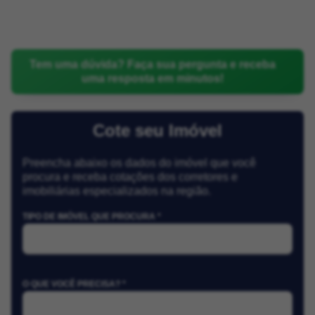
Tem uma dúvida? Faça sua pergunta e receba
uma resposta em minutos!
Cote seu Imóvel
Preencha abaixo os dados do imóvel que você
procura e receba cotações dos corretores e
imobiliárias especializados na região.
TIPO DE IMÓVEL QUE PROCURA *
O QUE VOCÊ PRECISA? *