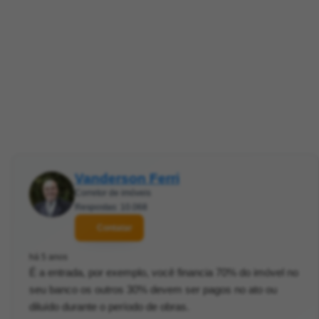
Vanderson Ferri
Corretor de imóveis
Respostas: 10.068
Contatar
há 5 anos
É a entrada, por exemplo, você financia 70% do imóvel no
seu banco os outros 30% devem ser pagos no ato ou
diluído durante o período de obras.