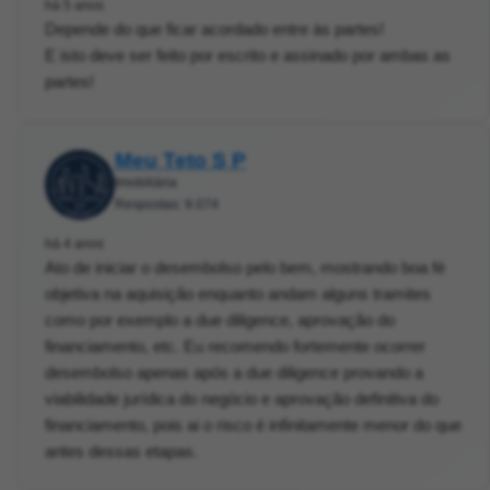
há 5 anos
Depende do que ficar acordado entre às partes!
E isto deve ser feito por escrito e assinado por ambas as
partes!
Meu Teto S P
Imobiliária
Respostas: 9.074
há 4 anos
Ato de iniciar o desembolso pelo bem, mostrando boa fé
objetiva na aquisição enquanto andam alguns tramites
como por exemplo a due diligence, aprovação do
financiamento, etc. Eu recomendo fortemente ocorrer
desembolso apenas após a due diligence provando a
viabilidade jurídica do negócio e aprovação definitiva do
financiamento, pois ai o risco é infinitamente menor do que
antes dessas etapas.