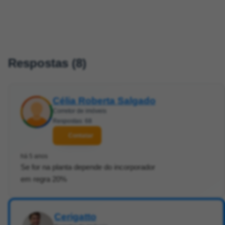
Respostas (8)
Célia Roberta Salgado
Corretor de imóveis
Respostas: 68
Contatar
há 5 anos
Se for na planta depende do incorporador
em regra 20%
Cerigatto