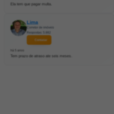
Ela tem que pagar multa.
Lima
Corretor de imóveis
Respostas: 5.882
Contatar
há 5 anos
Tem prazo de atraso ate seis meses.