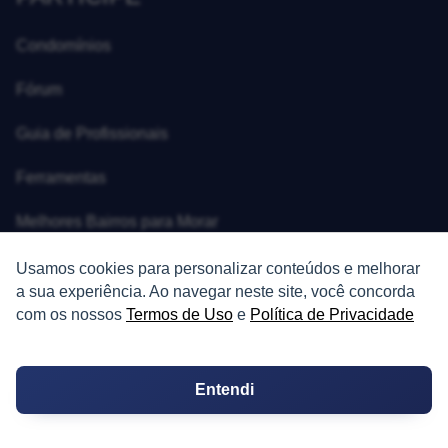
Condomínios
Fórum
Guia de Profissionais
Ferramentas
Melhores Bairros para Morar
Valor do Metro Quadrado
Usamos cookies para personalizar conteúdos e melhorar
a sua experiência. Ao navegar neste site, você concorda
Os 10 Mais Baratos
com os nossos
Termos de Uso
e
Política de Privacidade
Orçamentos
Entendi
Decoração
Certidões