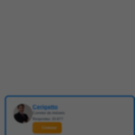
Cerigatto
Corretor de imóveis
Respostas: 20.877
Contatar