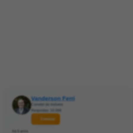
Vanderson Ferri
Corretor de imóveis
Respostas: 10.068
Contatar
há 5 anos