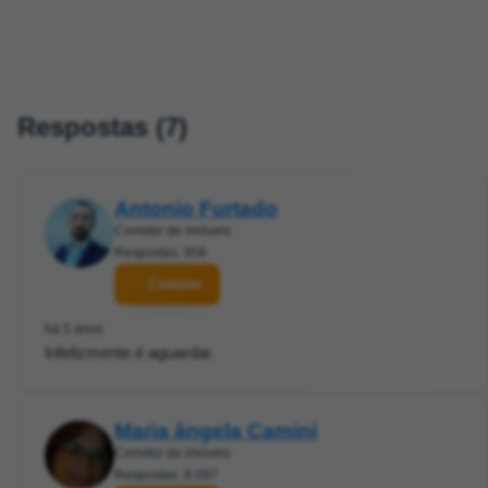
Respostas (7)
Antonio Furtado
Corretor de imóveis
Respostas: 956
Contatar
há 5 anos
Infelizmente é aguardar.
Maria ângela Camini
Corretor de imóveis
Respostas: 8.097