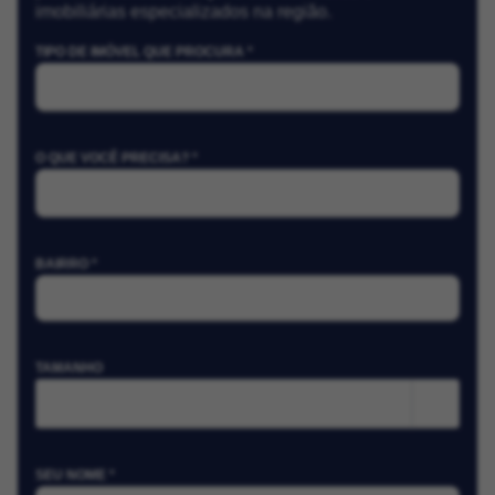
imobiliárias especializados na região.
TIPO DE IMÓVEL QUE PROCURA *
O QUE VOCÊ PRECISA? *
BAIRRO *
TAMANHO
m²
SEU NOME *