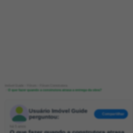
Imóvel Guide
Fórum
Fórum Construtora
O que fazer quando a construtora atrasa a entrega da obra?
Usuário Imóvel Guide
Compartilhar
perguntou:
há 5 anos
O que fazer quando a construtora atrasa