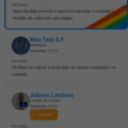
há 5 anos
Apos da data prevista é possível cancelar o contrato e
receber de volta tudo que pagou.
Meu Teto S P
Imobiliária
Respostas: 9.074
há 4 anos
Verifique as regras e motivador de atraso constantes no
contrato.
Juliano Cardoso
Corretor de imóveis
Respostas: 9.513
Contatar
há 3 anos