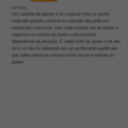
há 5 anos
Um contrato de gaveta é um negocio entre as partes
realizado quando o imóvel em questão não pode ser
transferido a terceiros, mas nada impede que as partes o
registrem no cartório de títulos e documentos,
dependendo da situação. É válido entre as partes e de alto
risco se não for elaborado por um profissional qualificado
que saiba reduzir ao máximo estes riscos e orientar as
partes.