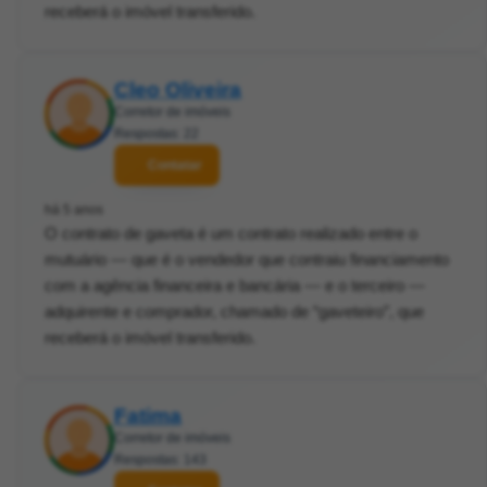
receberá o imóvel transferido.
Cleo Oliveira
Corretor de imóveis
Respostas: 22
Contatar
há 5 anos
O contrato de gaveta é um contrato realizado entre o
mutuário — que é o vendedor que contraiu financiamento
com a agência financeira e bancária — e o terceiro —
adquirente e comprador, chamado de “gaveteiro”, que
receberá o imóvel transferido.
Fatima
Corretor de imóveis
Respostas: 143