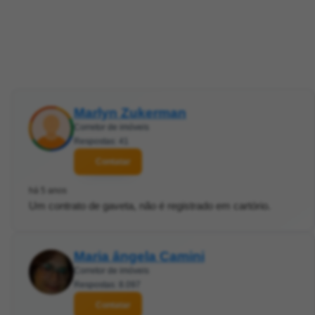
Marlyn Zukerman
Corretor de imóveis
Respostas: 41
Contatar
há 5 anos
Um contrato de gaveta, não é registrado em cartório.
Maria ângela Camini
Corretor de imóveis
Respostas: 8.097
Contatar