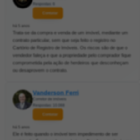
Respostas: 6
Contatar
há 5 anos
Trata-se da compra e venda de um imóvel, mediante um
contrato particular, sem que seja feito o registro no
Cartório de Registro de Imóveis. Os riscos são de que o
vendedor faleça e que a propriedade pelo comprador fique
comprometida pela ação de herdeiros que desconheçam
ou desaprovem o contrato.
Vanderson Ferri
Corretor de imóveis
Respostas: 10.068
Contatar
há 5 anos
Ele é feito quando o imóvel tem impedimento de ser