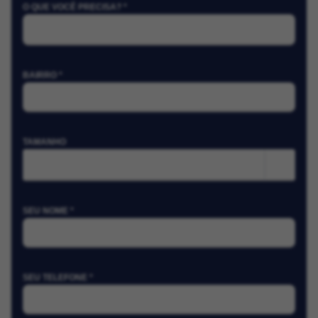
O QUE VOCÊ PRECISA? *
BAIRRO *
TAMANHO
m²
SEU NOME *
SEU TELEFONE *