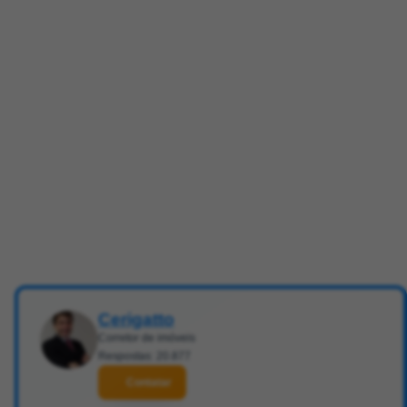
Cerigatto
Corretor de imóveis
Respostas: 20.877
Contatar