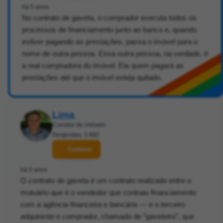
há 5 anos
No contrato de gaveta, o comprador executa todos os
processos de financiamento junto ao banco e, quando
estiver pagando as prestações, passa o imóvel para o
nome de outra pessoa. Essa outra pessoa, na verdade, é
a real compradora do imóvel. Ela quem pagará as
prestações até que o imóvel esteja quitado.
Lima
Corretor de imóveis
Respostas: 5.882
Contatar
há 5 anos
O contrato de gaveta é um contrato realizado entre o
mutuário que é o vendedor que contraiu financiamento
com a agência financeira e bancária — e o terceiro
adquirente e comprador, chamado de “gaveteiro”, que