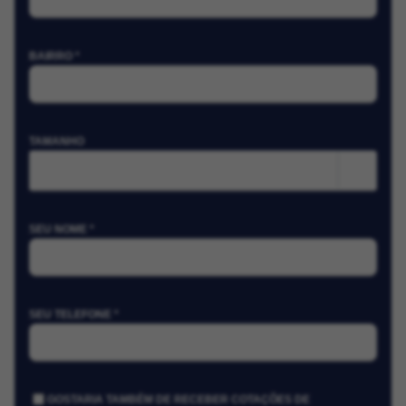
BAIRRO *
TAMANHO
m²
SEU NOME *
SEU TELEFONE *
GOSTARIA TAMBÉM DE RECEBER COTAÇÕES DE