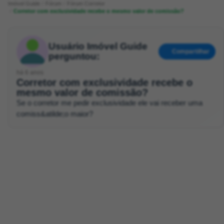
Imóvel Guide
Fórum
Fórum Corretor
Corretor com exclusividade recebe o mesmo valor de comissão?
Usuário Imóvel Guide
Compartilhar
perguntou:
há 6 anos
Corretor com exclusividade recebe o
mesmo valor de comissão?
Se o corretor me pedir exclusividade ele vai receber uma
comiss&atilde;o maior?