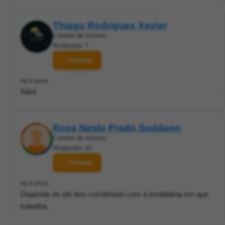
Thiago Rodrigues Xavier
Corretor de imóveis
Respostas: 7
Contatar
há 6 anos
Não!
Rose Neide Prado Soddano
Corretor de imóveis
Respostas: 20
Contatar
há 6 anos
Depende do ele tem combinado com a imobiliária em que
trabalha.