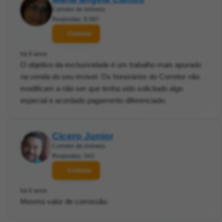
Corretor de imóveis
Respostas: 8.097
Contatar
há 6 anos
O objetivo da exclusividade é um trabalho mais apurado
na venda do seu imóvel. Os honorários do Corretor não
modificam a não ser que tenha sido solicitado algo
especial e acordado pagamento diferenciado.
Cícero Junior
Corretor de imóveis
Respostas: 343
Contatar
há 6 anos
Mesmo valor de comissão.