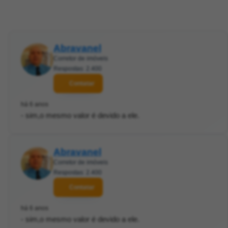
Abravanel
Corretor de imóveis
Respostas: 2.400
Contatar
há 6 anos
- sim,o mesmo valor é devido a ele.
Abravanel
Corretor de imóveis
Respostas: 2.400
Contatar
há 6 anos
- sim,o mesmo valor é devido a ele.