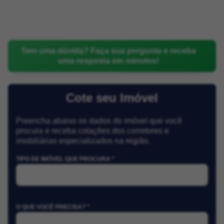
Tem uma dúvida? Faça sua pergunta e receba
uma resposta em minutos!
Cote seu Imóvel
Preencha abaixo os dados do imóvel que você
procura e receba cotações dos corretores e
imobiliárias especializados na região.
TIPO DE IMÓVEL QUE PROCURA *
O QUE VOCÊ PRECISA? *