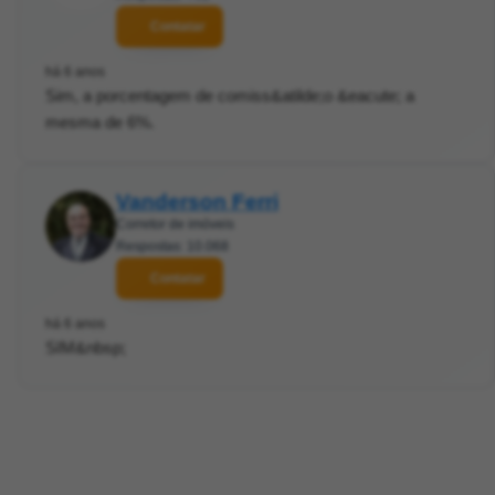
Contatar
há 6 anos
Sim, a porcentagem de comiss&atilde;o &eacute; a
mesma de 6%.
Vanderson Ferri
Corretor de imóveis
Respostas: 10.068
Contatar
há 6 anos
SIM&nbsp;