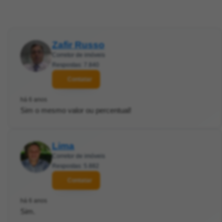
Zafir Russo
Corretor de imóveis
Respostas: 7.840
Contatar
há 6 anos
Sim o mesmo valor ou percentual!
Lima
Corretor de imóveis
Respostas: 5.882
Contatar
há 6 anos
Sim.