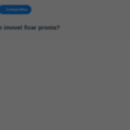
Compartilhar
 imovel ficar pronta?