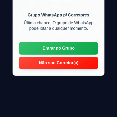
Grupo WhatsApp p/ Corretores
Última chance! O grupo de WhatsApp
pode lotar a qualquer momento.
Entrar no Grupo
Não sou Corretor(a)