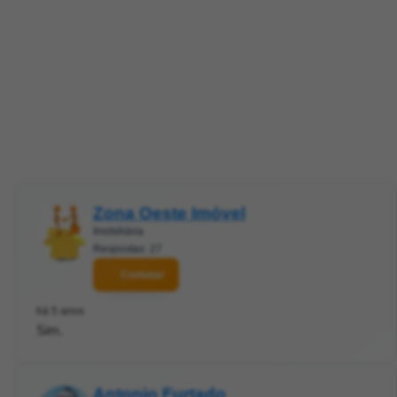
Zona Oeste Imóvel
Imobiliária
Respostas: 27
Contatar
há 5 anos
Sim.
Antonio Furtado