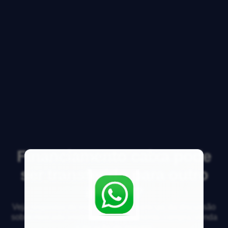
Financiamento caixa pode
ser transferido para outro
imóvel?
Veja respostas de especialistas e participe da discussão
sobre mercado imobiliário, financiamento, compra, venda
e locação de imóveis