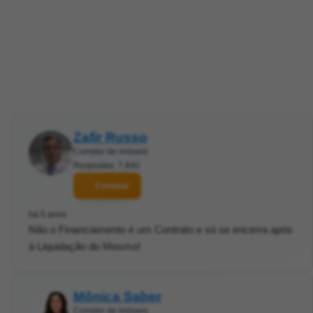
Zafir Russo
Corretor de imóveis
Respostas: 7.840
Contatar
há 5 anos
Não o Financiamento é um Contrato e só se encerra após
à Liquidação do Mesmo!
Mônica Saber
Corretor de imóveis