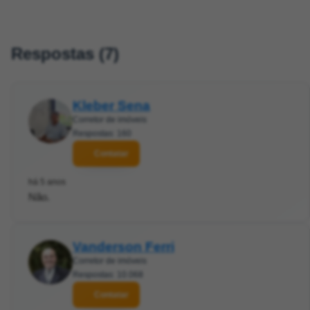
Respostas (7)
Kleber Sena
Corretor de imóveis
Respostas: 160
Contatar
há 5 anos
Não.
Vanderson Ferri
Corretor de imóveis
Respostas: 10.068
Contatar