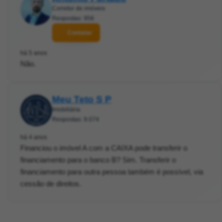
Corretor de imóveis
Respostas: 956
Contatar
há 5 anos
Não.
Meu Teto S P
Imobiliária
Respostas: 9.074
há 4 anos
Financiou o imóvel A com a CAIXA pode transferir o
financiamento para o banco B? Sim. Transferir o
financiamento para outra pessoa também é possível, via
cessão de direitos.