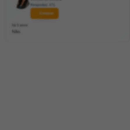
Respostas: 471
Contatar
há 5 anos
Não.