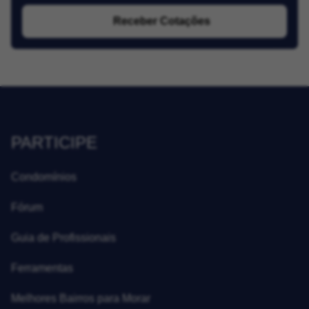
Receber Cotações
PARTICIPE
Condomínios
Fórum
Guia de Profissionais
Ferramentas
Melhores Bairros para Morar