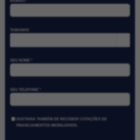
BAIRRO *
TAMANHO
m²
SEU NOME *
SEU TELEFONE *
GOSTARIA TAMBÉM DE RECEBER COTAÇÕES DE
FINANCIAMENTOS IMOBILIÁRIOS.