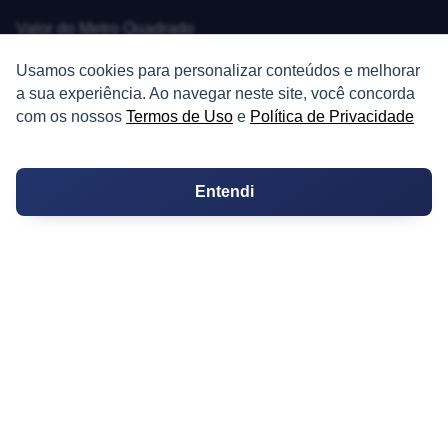
Valor do Metro Quadrado
Usamos cookies para personalizar conteúdos e melhorar
Os 10 Mais Baratos
a sua experiência. Ao navegar neste site, você concorda
Orçamentos
com os nossos
Termos de Uso
e
Política de Privacidade
Decoração
Entendi
Certidões
Certidão
Cartório de Casamento
Cartório de Registro de Imóveis
Tabelionato de Notas
Logradouro