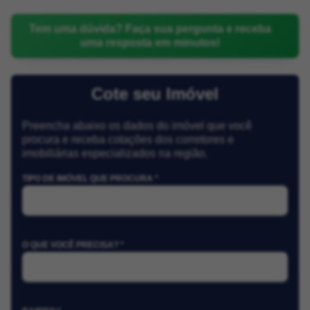
Tem uma dúvida? Faça sua pergunta e receba
uma resposta em minutos!
Cote seu Imóvel
Preencha abaixo os dados do imóvel que você
procura e receba cotações dos corretores e
imobiliárias especializados na região.
TIPO DE IMÓVEL QUE PROCURA *
O QUE VOCÊ PRECISA? *