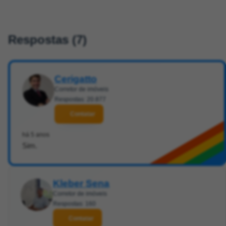
Respostas (7)
Cerigatto
Corretor de imóveis
Respostas: 20.877
Contatar
há 5 anos
Sim.
Kleber Sena
Corretor de imóveis
Respostas: 160
Contatar