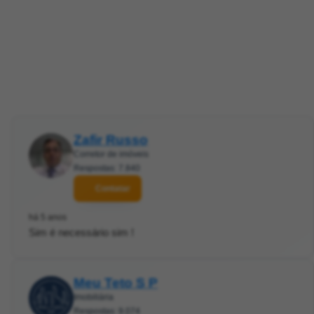
Zafir Russo
Corretor de imóveis
Respostas: 7.840
Contatar
há 5 anos
Sim é necessário sim !
Meu Teto S P
Imobiliária
Respostas: 9.074