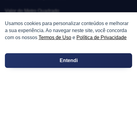
Valor do Metro Quadrado
Usamos cookies para personalizar conteúdos e melhorar
Os 10 Mais Baratos
a sua experiência. Ao navegar neste site, você concorda
com os nossos
Termos de Uso
e
Política de Privacidade
Orçamentos
Decoração
Entendi
Certidões
Certidão
Cartório de Casamento
Cartório de Registro de Imóveis
Tabelionato de Notas
Logradouro