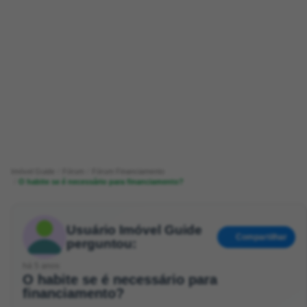
Imóvel Guide
Fórum
Fórum Financiamento
O habite se é necessário para financiamento?
Usuário Imóvel Guide
Compartilhar
perguntou:
há 5 anos
O habite se é necessário para
financiamento?