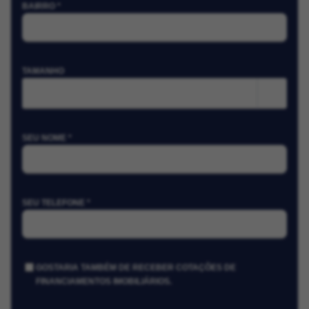
BAIRRO *
TAMANHO
m²
SEU NOME *
SEU TELEFONE *
GOSTARIA TAMBÉM DE RECEBER COTAÇÕES DE
FINANCIAMENTOS IMOBILIÁRIOS.