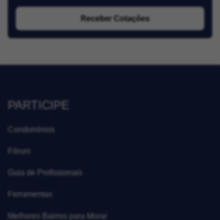
Receber Cotações
PARTICIPE
Condomínios
Fórum
Guia de Profissionais
Ferramentas
Melhores Bairros para Morar