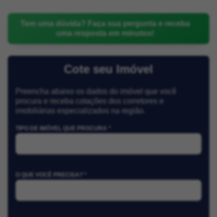
Tem uma dúvida? Faça sua pergunta e receba
uma resposta em minutos!
Cote seu Imóvel
Preencha abaixo os dados do imóvel que você
procura e receba cotações dos corretores e
imobiliárias especializados na região.
TIPO DE IMÓVEL QUE PROCURA *
O QUE VOCÊ PRECISA? *