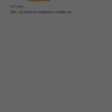
há 5 anos
Sim, só financia mediante o habite-se.