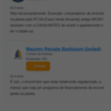
há 4 anos
Não necessariamente. Exemplo: compradores de imóveis
na planta pelo PCVA (Casa Verde Amarela) antigo MCMV
assinam com a CAIXA ANTES de existir o apartamento e
ter o habite-se.
Mauren Renata Barbizam Gerladi
Corretor de imóveis
Respostas: 405
Contatar
há 4 anos
É sim, o imovel tem que estar totalmente regularizado, a
menos que seja um programa de financiamento de imovel
ainda na planta.