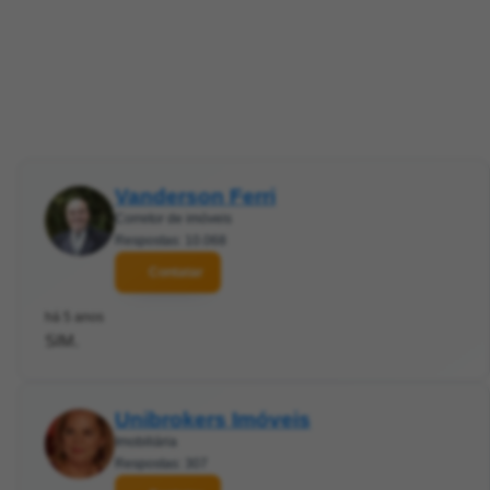
Vanderson Ferri
Corretor de imóveis
Respostas: 10.068
Contatar
há 5 anos
SIM.
Unibrokers Imóveis
Imobiliária
Respostas: 307