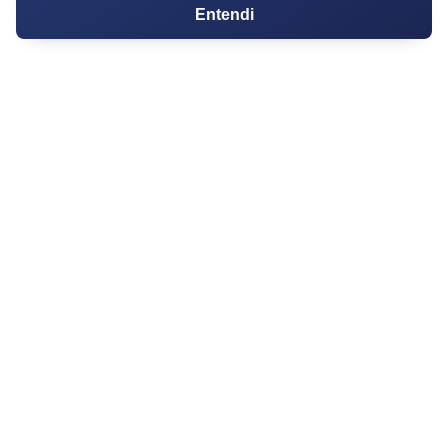
Entendi
Corretores da Construtora
Corretores do Condomínio
IMÓVEL
Apartamentos
Casas
Chácaras
Casas de Condomínio
Terrenos
Sobrados