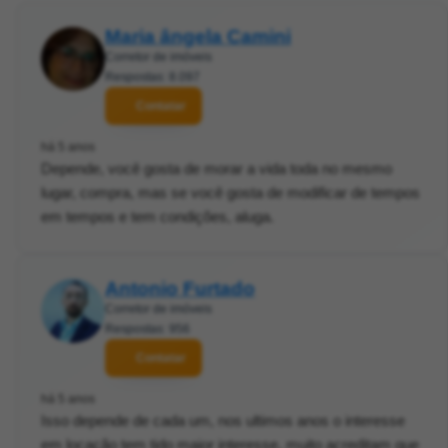
Maria ângela Camini
Corretor de imóveis
Respostas: 8.097
Contatar
há 5 anos
Depende, você gosta de morar a vida toda no mesmo
lugar, compra, mas se você gosta de modificar de tempos
em tempos e tem condições, aluga.
Antonio Furtado
Corretor de imóveis
Respostas: 956
Contatar
há 5 anos
Isso depende de cada um, nos ultimos anos o interesse
em locação tem tido maior interesse, muito acreditam que