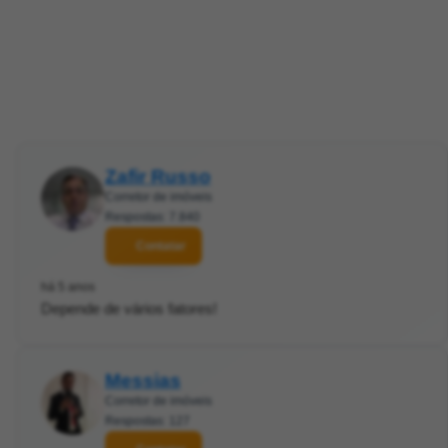
Zafir Russo
Corretor de imóveis
Respostas: 7.840
Contatar
há 5 anos
Depende de vários fatores!
Messias
Corretor de imóveis
Respostas: 127