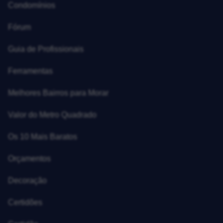
Condomínios
Fórum
Guia de Profissionais
Ferramentas
Melhores Bairros para Morar
Valor do Metro Quadrado
Os 10 Mais Baratos
Orçamentos
Decoração
Certidões