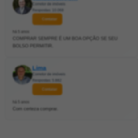
Corretor de imóveis
Respostas: 10.068
Contatar
há 5 anos
COMPRAR SEMPRE É UM BOA OPÇÃO SE SEU
BOLSO PERMITIR.
Lima
Corretor de imóveis
Respostas: 5.882
Contatar
há 5 anos
Com certeza comprar.