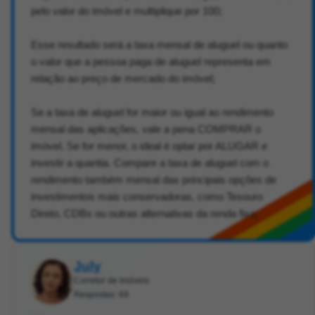
pelo valor do imóvel e multiplique por 100;
Esse resultado será a taxa mensal de aluguel ou quanto
o valor que a pessoa paga de aluguel representa em
relação ao preço de mercado do imóvel;
Se a taxa de aluguel for maior ou igual ao rendimento
mensal das aplicações, vale a pena COMPRAR o
imóvel. Se for menor, o ideal é optar por ALUGAR e
investir a quantia. Compare a taxa de aluguel com o
rendimento também mensal das principais opções de
investimentos mais conservadoras, como Tesouro
Direto, CDBs ou outras alternativas da renda fixa;
July
Corretor de imóveis
Respostas: 69