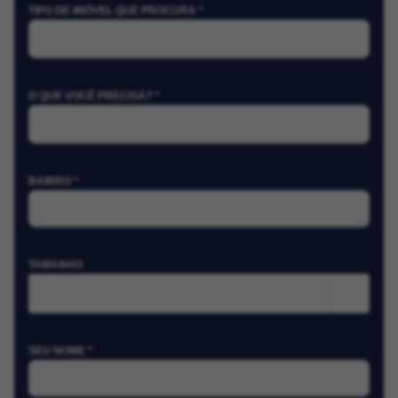
TIPO DE IMÓVEL QUE PROCURA *
O QUE VOCÊ PRECISA? *
BAIRRO *
TAMANHO
m²
SEU NOME *