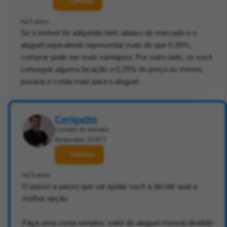
Contatar
há 5 anos
Se o imóvel for adquirido bem abaixo de mercado e o
aluguel equivalente representar mais do que 0,35%,
comprar pode ser mais vantajoso. Por outro lado, se você
conseguir alguma locação a 0,25% do preço ou menos,
puxaria a corda mais para o aluguel.
Cerigatto
Corretor de imóveis
Respostas: 20.877
Contatar
há 5 anos
O passo a passo que vai ajudar você a decidir qual a
melhor opção
Faça uma conta simples: valor do aluguel mensal dividido