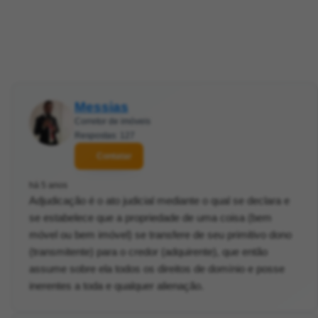
Messias
Corretor de imóveis
Respostas: 127
Contatar
há 5 anos
Adjudicação é o ato judicial mediante o qual se declara e
se estabelece que a propriedade de uma coisa (bem
móvel ou bem imóvel) se transfere de seu primitivo dono
(transmitente) para o credor (adquirente), que então
assume sobre ela todos os direitos de domínio e posse
inerentes a toda e qualquer alienação.