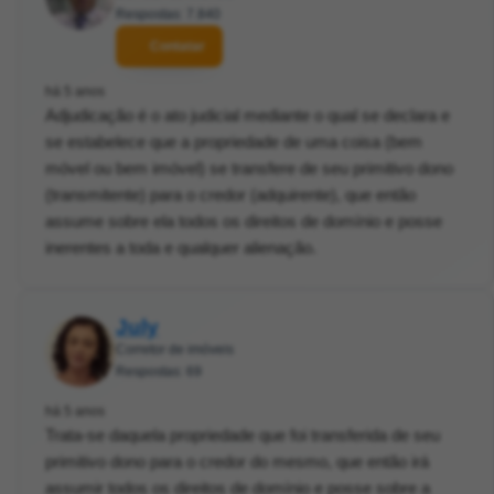
Respostas: 7.840
Contatar
há 5 anos
Adjudicação é o ato judicial mediante o qual se declara e
se estabelece que a propriedade de uma coisa (bem
móvel ou bem imóvel) se transfere de seu primitivo dono
(transmitente) para o credor (adquirente), que então
assume sobre ela todos os direitos de domínio e posse
inerentes a toda e qualquer alienação.
July
Corretor de imóveis
Respostas: 69
há 5 anos
Trata-se daquela propriedade que foi transferida de seu
primitivo dono para o credor do mesmo, que então irá
assumir todos os direitos de domínio e posse sobre a