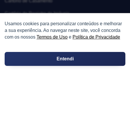
Cartório de Casamento
Cartório de Registro de Imóveis
Usamos cookies para personalizar conteúdos e melhorar
Tabelionato de Notas
a sua experiência. Ao navegar neste site, você concorda
com os nossos
Termos de Uso
e
Política de Privacidade
Logradouro
Escolas
Entendi
Conversões
Corretores de Imóveis
Contratos
Guia de CRM
Construtoras
Corretores da Construtora