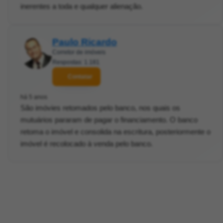
inerentes a toda e qualquer alienação.
Paulo Ricardo
Corretor de imóveis
Respostas: 1.181
Contatar
há 5 anos
São imóvies retomados pelo banco, nos quais os
mutuários pararam de pagar o financiamento. O banco
retoma o imóvel e consolida na escritura, posteriormente o
imóvel é recolocado à venda pelo banco.