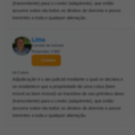
(transmitente) para o credor (adquirente), que então
assume sobre ela todos os direitos de domínio e posse
inerentes a toda e qualquer alienação.
Lima
Corretor de imóveis
Respostas: 5.882
Contatar
há 5 anos
Adjudicação é o ato judicial mediante o qual se declara e
se estabelece que a propriedade de uma coisa (bem
móvel ou bem imóvel) se transfere de seu primitivo dono
(transmitente) para o credor (adquirente), que então
assume sobre ela todos os direitos de domínio e posse
inerentes a toda e qualquer alienação.