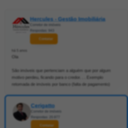
Hercules - Gestão Imobiliária
Corretor de imóveis
Respostas: 943
Contatar
há 5 anos
Ola
São imóveis que pertenciam a alguém que por algum
motivo perdeu, ficando para o credor. . . Exemplo
retomada de imóveis por banco (falta de pagamento)
Cerigatto
Corretor de imóveis
Respostas: 20.877
Contatar