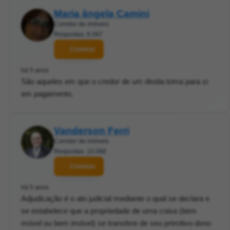
Maria ângela Camini
Corretor de imóveis
Respostas: 8.097
Contatar
há 5 anos
São aqueles em que o credor de um divida toma para si
em pagamento.
Vanderson Ferri
Corretor de imóveis
Respostas: 10.068
Contatar
há 5 anos
Adjudicação é o ato judicial mediante o qual se declara e
se estabelece que a propriedade de uma coisa (bem
móvel ou bem imóvel) se transfere de seu primitivo dono