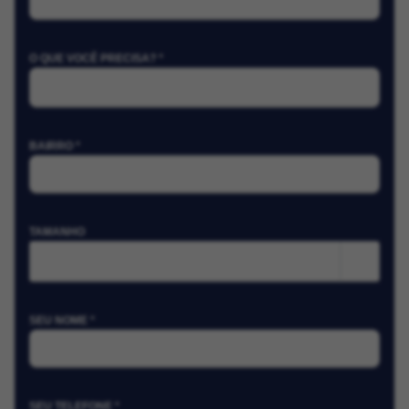
O QUE VOCÊ PRECISA? *
BAIRRO *
TAMANHO
m²
SEU NOME *
SEU TELEFONE *