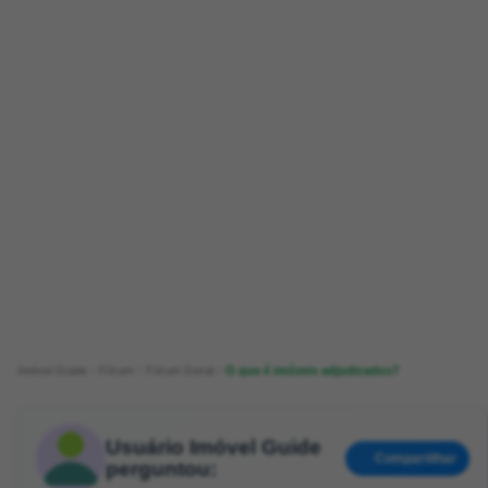
Imóvel Guide
Fórum
Fórum Geral
O que é imóveis adjudicados?
Usuário Imóvel Guide
Compartilhar
perguntou: