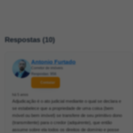
Respostas (10)
Antonio Furtado
Corretor de imóveis
Respostas: 956
Contatar
há 5 anos
Adjudicação é o ato judicial mediante o qual se declara e
se estabelece que a propriedade de uma coisa (bem
móvel ou bem imóvel) se transfere de seu primitivo dono
(transmitente) para o credor (adquirente), que então
assume sobre ela todos os direitos de domínio e posse