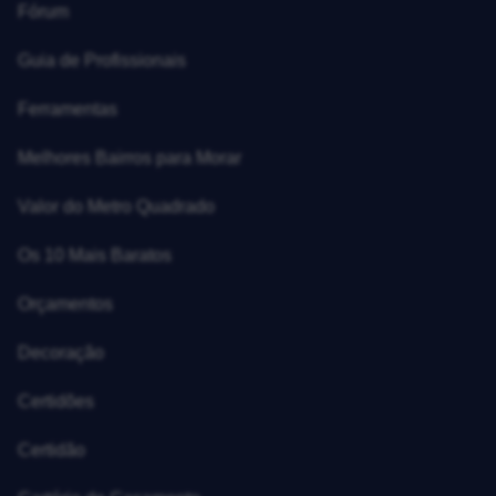
Fórum
Guia de Profissionais
Ferramentas
Melhores Bairros para Morar
Valor do Metro Quadrado
Os 10 Mais Baratos
Orçamentos
Decoração
Certidões
Certidão