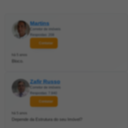
Martins
Corretor de imóveis
Respostas: 208
Contatar
há 5 anos
Bloco.
Zafir Russo
Corretor de imóveis
Respostas: 7.840
Contatar
há 5 anos
Depende da Estrutura do seu Imóvel?