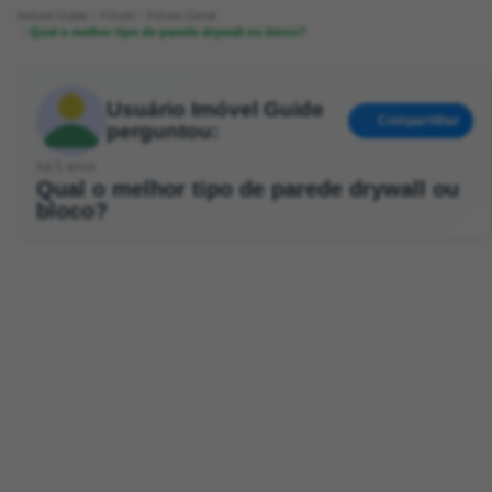
Imóvel Guide
Fórum
Fórum Geral
Qual o melhor tipo de parede drywall ou bloco?
Usuário Imóvel Guide
Compartilhar
perguntou:
há 5 anos
Qual o melhor tipo de parede drywall ou
bloco?