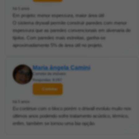
há 5 anos
Em projeto: menor espessura, maior área útil
O sistema drywall permite construir paredes com menor
espessura que as paredes convencionais em alvenaria de
tijolos. Com paredes mais estreitas, ganha-se
aproximadamente 5% de área útil no projeto.
Maria ângela Camini
Corretor de imóveis
Respostas: 8.097
Contatar
há 5 anos
Eu continuo com o bloco porém o driwall evoluiu muito nos
últimos anos podendo sofre tratamento acústico, térmico,
enfim, também se tornou uma bia opção.