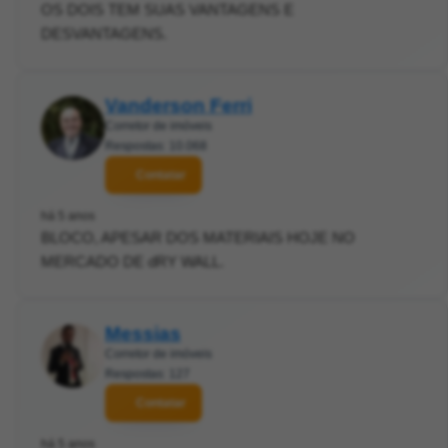
OS DOIS TEM SUAS VANTAGENS E
DESVANTAGENS.
Vanderson Ferri
Corretor de imóveis
Respostas: 10.068
Contatar
há 5 anos
BLOCO, APESAR DOS MATERIAIS HOJE NO
MERCADO DE dRY WALL.
Messias
Corretor de imóveis
Respostas: 127
Contatar
há 5 anos