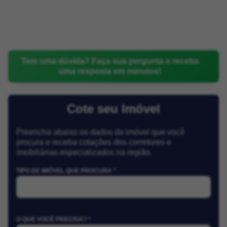
Tem uma dúvida? Faça sua pergunta e receba
uma resposta em minutos!
Cote seu Imóvel
Preencha abaixo os dados do imóvel que você
procura e receba cotações dos corretores e
imobiliárias especializados na região.
TIPO DE IMÓVEL QUE PROCURA *
O QUE VOCÊ PRECISA? *