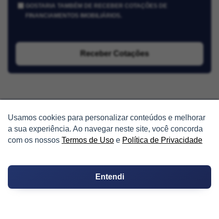
GOSTARIA TAMBÉM DE RECEBER COTAÇÕES DE
FINANCIAMENTOS IMOBILIÁRIOS.
Receber Cotações
Usamos cookies para personalizar conteúdos e melhorar
a sua experiência. Ao navegar neste site, você concorda
PARTICIPE
com os nossos
Termos de Uso
e
Política de Privacidade
Condomínios
Entendi
Fórum
Guia de Profissionais