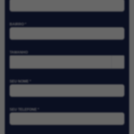
BAIRRO *
TAMANHO
m²
SEU NOME *
SEU TELEFONE *