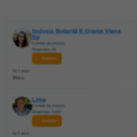
Imóveis Butantã E Granja Viana
Sp
Corretor de imóveis
Respostas: 69
Contatar
há 5 anos
Bloco.
Lima
Corretor de imóveis
Respostas: 5.882
Contatar
há 5 anos