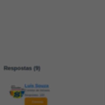
Respostas (9)
Luis Souza
Corretor de imóveis
Respostas: 160
Contatar