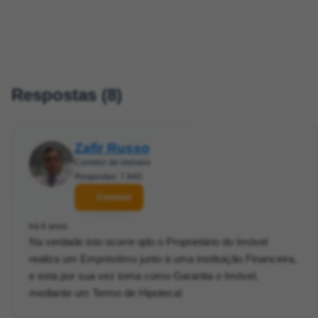
Respostas (8)
Zafir Russo
Corretor de imóveis
Respostas: 7.840
Contatar
há 6 anos
Na verdade isto ocorre qdo o Proprietário do Imóvel
realiza um Empréstimo junto à uma instituição Financeira,
e esta por sua vez toma como Garantia o Imóvel,
mediante um Termo de Hipoteca!