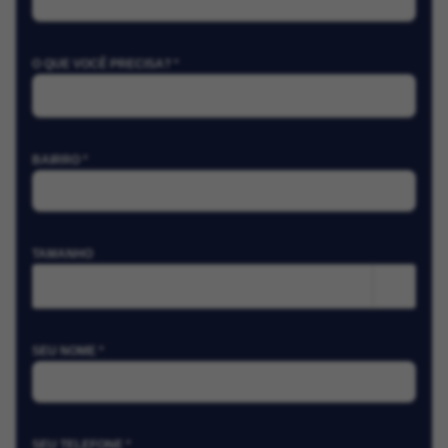
O QUE VOCÊ PRECISA? *
BAIRRO *
TAMANHO
m²
SEU NOME *
SEU TELEFONE *