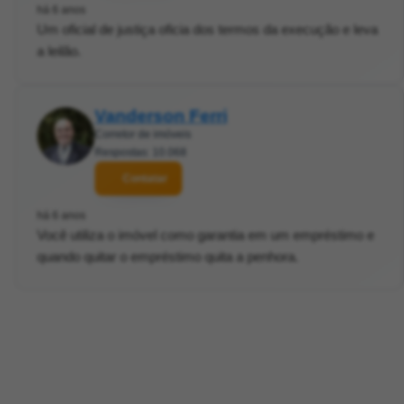
há 6 anos
Um oficial de justiça oficia dos termos da execução e leva
a leilão.
Vanderson Ferri
Corretor de imóveis
Respostas: 10.068
Contatar
há 6 anos
Você utiliza o imóvel como garantia em um empréstimo e
quando quitar o empréstimo quita a penhora.