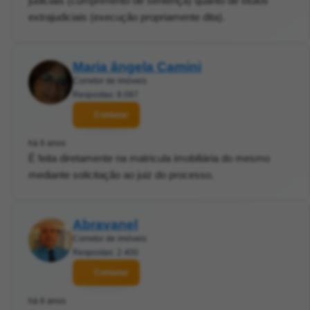
judiciais (cumprimento de sentença) quanto de títulos
extrajudiciais (execução propriamente dita).
Maria ângela Camini
Corretor de imóveis
Respostas: 8.097
Contatar
há 6 anos
É feita diretamente na matricula imobiliária do mesmo
mediante solicitação ao juiz do processo.
Abravanel
Corretor de imóveis
Respostas: 2.400
Contatar
há 6 anos