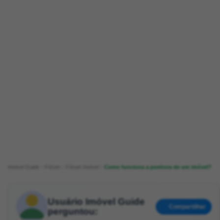
Imóvel Guide
Fórum
Fórum Imóvel
Como funciona a penhora de um imóvel?
Usuário Imóvel Guide
Compartilhar
perguntou: