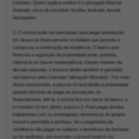
credores. Quem explica melhor é o advogado Marcos
Andrade, sócio do escritório Sevilha, Andrade, Arruda
Advogados:
1- O imóvel pode ser penhorado para pagar prestações
em atraso do financiamento imobiliário que permitiu a
compra ou a construção da residência. O banco que
financiou a aquisição da propriedade pode, portanto,
retomá-la se houver inadimplência. Desde meados da
década passada, o mesmo direito também é garantido
aos bancos pela chamada “alienação fiduciária”. Por meio
desse instrumento, a pessoa só terá direito à propriedade
quando terminar de pagar as prestações do
financiamento. Até lá, o imóvel fica em nome do banco, e
o morador só tem direito à posse.2- Para pagar dívidas
trabalhistas com os empregados domésticos do próprio
imóvel é permitida a penhora. Se o proprietário da
residência não pagar os salários e benefícios da faxineira
ou do jardineiro, por exemplo, o imóvel poderá ser