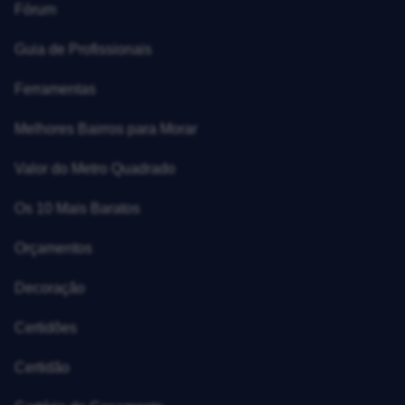
Fórum
Guia de Profissionais
Ferramentas
Melhores Bairros para Morar
Valor do Metro Quadrado
Os 10 Mais Baratos
Orçamentos
Decoração
Certidões
Certidão