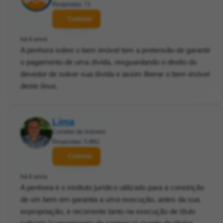
Respostas: 71
Contatar
há 6 anos
A penhora sobre o bem imóvel tem a pretensão de garantir
o pagamento de uma dívida, resguardando o direito do
devedor de solver sua dívida e assim liberar o bem imóvel
deste ônus.
Lima
Corretor de imóveis
Respostas: 5.882
Contatar
há 6 anos
A penhora é o instituto jurídico utilizado para a constrição
de um bem em garantia a uma execução, antes da sua
expropriação, e recorrente tanto na execução de título