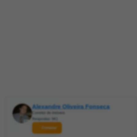
Alexandre Oliveira Fonseca
Corretor de imóveis
Respostas: 961
Contatar