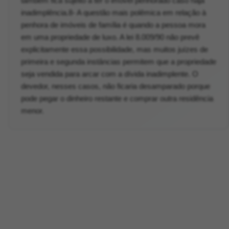
também fica sujeito a ter o imóvel penhorado caso haja
inadimplência.8- A questão mais polêmica em relação à
penhora de imóveis de família é quando a pessoa mora
em uma propriedade de luxo. A lei 8.009/90 não prevê
explicitamente essa possibilidade, mas muitos juízes de
primeira e segunda instâncias permitem que a propriedade
seja vendida para arcar com a dívida inadimplente. O
devedor, nesses casos, não ficaria desamparado porque
pode pegar o dinheiro restante e comprar outra residência
menor.