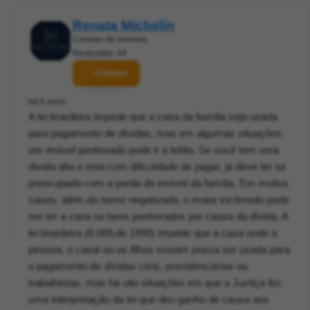
Renata Michelin
Corretor de imóveis
Respostas: 44
Contatar
há 6 anos
A lei brasileira impede que a casa da família seja usada
para pagamento de dívidas, mas em algumas situações
um imóvel penhorado pode ir a leilão. Se você tem uma
dívida alta e está com dificuldade de pagar, já deve ter se
preocupado com a perda do imóvel da família. Em muitos
casos, além do nome negativado, o maior incômodo pode
ser ter a casa ou bens penhorados por causa da dívida. A
lei brasileira (8.009,de 1990) impede que a casa onde a
pessoa, o casal ou os filhos moram possa ser usada para
o pagamento de dívidas civis, previdenciárias ou
trabalhistas, mas há oito situações em que a Justiça fez
uma interpretação da lei que deu ganho de causa aos