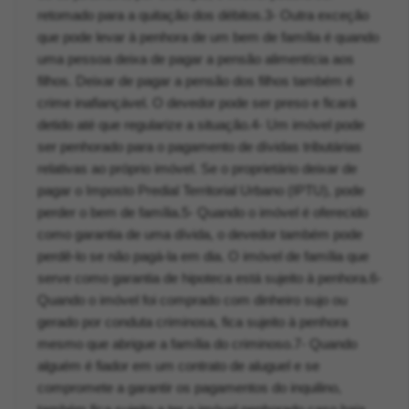
retomado para a quitação dos débitos.3- Outra exceção
que pode levar à penhora de um bem de família é quando
uma pessoa deixa de pagar a pensão alimentícia aos
filhos. Deixar de pagar a pensão dos filhos também é
crime inafiançável. O devedor pode ser preso e ficará
detido até que regularize a situação.4- Um imóvel pode
ser penhorado para o pagamento de dívidas tributárias
relativas ao próprio imóvel. Se o proprietário deixar de
pagar o Imposto Predial Territorial Urbano (IPTU), pode
perder o bem de família.5- Quando o imóvel é oferecido
como garantia de uma dívida, o devedor também pode
perdê-lo se não pagá-la em dia. O imóvel de família que
serve como garantia de hipoteca está sujeito à penhora.6-
Quando o imóvel foi comprado com dinheiro sujo ou
gerado por conduta criminosa, fica sujeito à penhora
mesmo que abrigue a família do criminoso.7- Quando
alguém é fiador em um contrato de aluguel e se
compromete a garantir os pagamentos do inquilino,