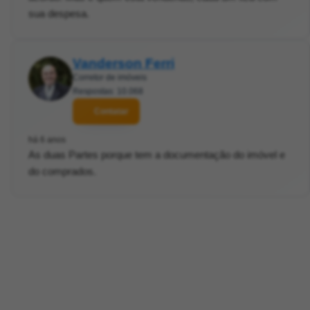
sua despesa.
Vanderson Ferri
Corretor de imóveis
Respostas: 10.068
Contatar
há 6 anos
As duas Partes porque tem a documentação do imóvel e
do comprados.