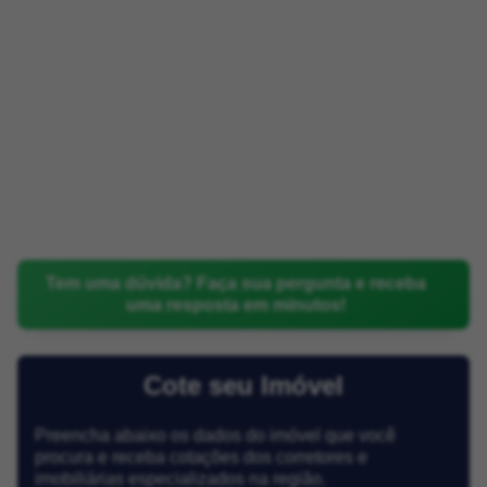
Tem uma dúvida? Faça sua pergunta e receba
uma resposta em minutos!
Cote seu Imóvel
Preencha abaixo os dados do imóvel que você
procura e receba cotações dos corretores e
imobiliárias especializados na região.