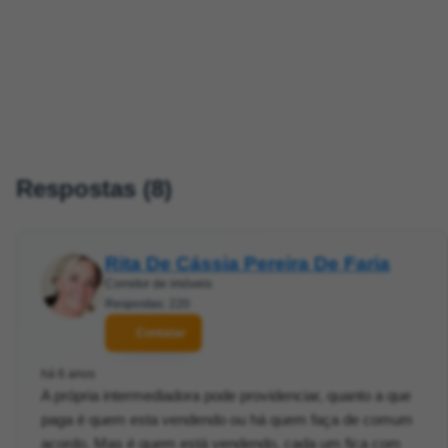
Respostas (8)
Rita De Cássia Pereira De Faria
Corretor de imóveis
Respostas: 220
Contatar
há 6 anos
A própria intermediadora pode providenciar, quanto a que
paga é quem esta vendendo ou há quem faça de comum
acordo. Mas é quem está vendendo, cada um fica com