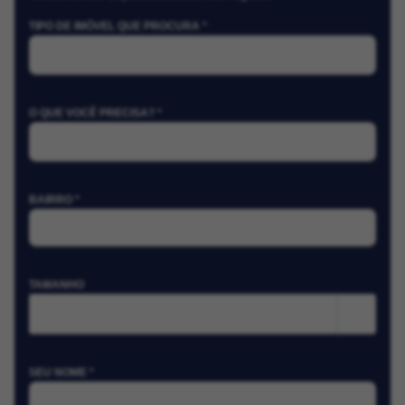
TIPO DE IMÓVEL QUE PROCURA *
O QUE VOCÊ PRECISA? *
BAIRRO *
TAMANHO
m²
SEU NOME *