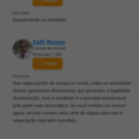
Contatar
há 6 anos
Despachante ou vendedor.
Zafir Russo
Corretor de imóveis
Respostas: 7.840
Contatar
há 6 anos
Nas negociações de compra e venda, todos os envolvidos
devem apresentar documentos que garantam a legalidade
da transação, mas o vendedor é o principal responsável
pela parte mais burocrática. Se você vendeu um imóvel
agora, deverá cumprir uma série de etapas para que a
negociação seja bem-sucedida.