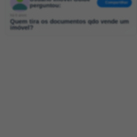
Compartilhar
perguntou:
há 6 anos
Quem tira os documentos qdo vende um
imóvel?