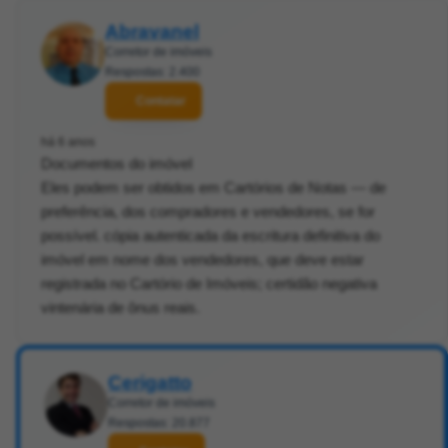
Abravanel
Corretor de imóveis
Respostas: 2.400
Contatar
há 6 anos
Documentos do imóvel
Eles podem ser obtidos em Cartórios de Notas — de
preferência, dos compradores e vendedores, se for
possível. cópia autenticada da escritura definitiva do
imóvel em nome dos vendedores, que deve estar
registrada no Cartório de Imóveis; certidão negativa
vintenária de ônus reais.
Cerigatto
Corretor de imóveis
Respostas: 20.877