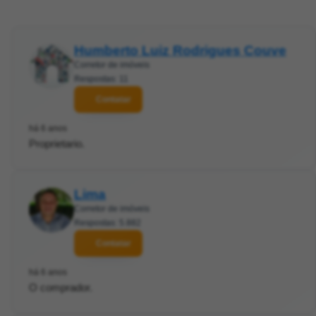
Humberto Luiz Rodrigues Couve
Corretor de imóveis
Respostas: 11
Contatar
há 6 anos
Proprietario.
Lima
Corretor de imóveis
Respostas: 5.882
Contatar
há 6 anos
O comprador.