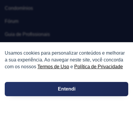
Condomínios
Fórum
Guia de Profissionais
Ferramentas
Usamos cookies para personalizar conteúdos e melhorar
a sua experiência. Ao navegar neste site, você concorda
Melhores Bairros para Morar
com os nossos
Termos de Uso
e
Política de Privacidade
Valor do Metro Quadrado
Os 10 Mais Baratos
Entendi
Orçamentos
Decoração
Certidões