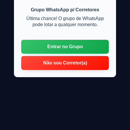
Grupo WhatsApp p/ Corretores
Última chance! O grupo de WhatsApp
pode lotar a qualquer momento.
Entrar no Grupo
Não sou Corretor(a)