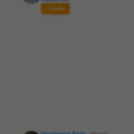
Contatar
Vanderson Ferri
há 5 anos