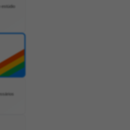
 estúdio
ssários