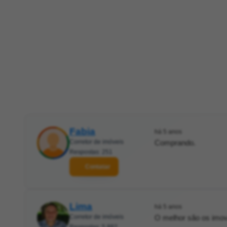
Fabia
há 5 anos
Corretor de imóveis
Comprando.
Respostas: 251
Contatar
Lima
há 5 anos
Corretor de imóveis
O melhor são os imov
Respostas: 5.882