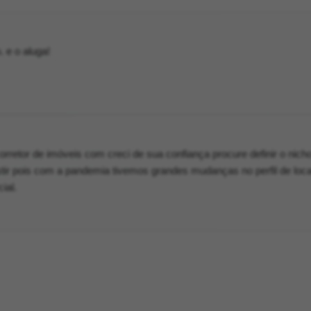
 e o aluga!
retor de imóveis com creci de sua confiança procure definir o nich
stir pois com a pandemia tivemos grandes mudanças no perfil de loc
ial.