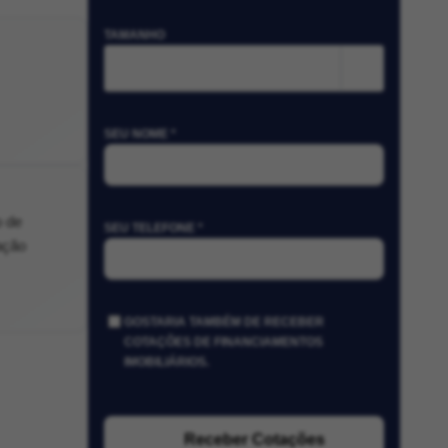
TAMANHO
m²
SEU NOME *
o de
SEU TELEFONE *
ação
GOSTARIA TAMBÉM DE RECEBER
COTAÇÕES DE FINANCIAMENTOS
IMOBILIÁRIOS.
Receber Cotações