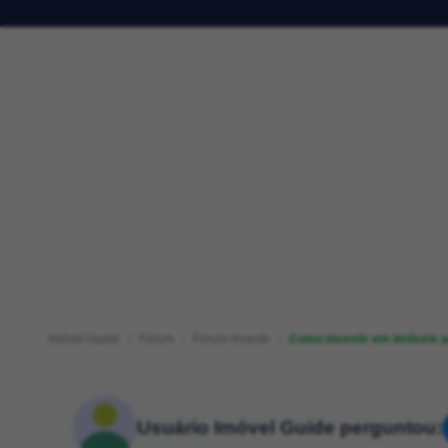
Imóvel Guide
Fórum
Fórum Investir
Como investir em imóveis p
Usuário Imóvel Guide perguntou: