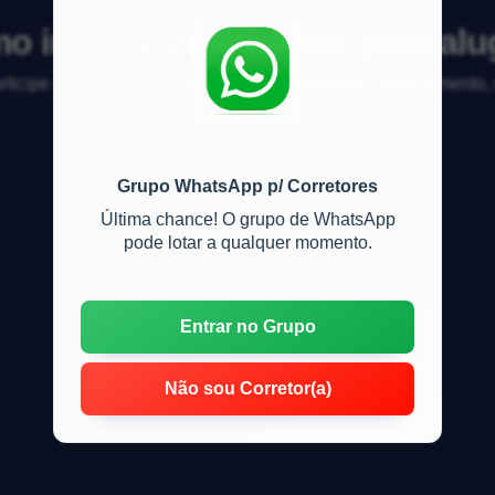
o investir em imóveis para alu
articipe da discussão sobre mercado imobiliário, financiamento
Grupo WhatsApp p/ Corretores
Última chance! O grupo de WhatsApp
pode lotar a qualquer momento.
Entrar no Grupo
Não sou Corretor(a)