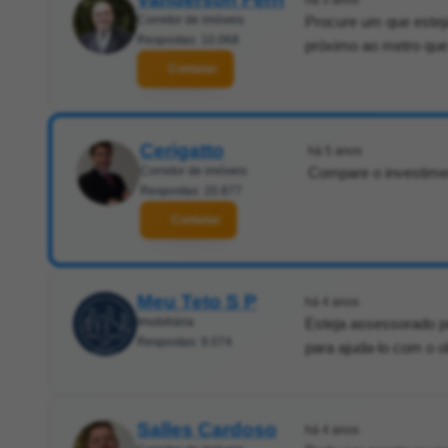
Corretor de imóveis
Procure um que esteja
Respostas: 10.068
próximo ao metro que
Contatar
Cerigatto
há 5 anos
Corretor de imóveis
Compare o investimen
Respostas: 20.877
Contatar
Meu Teto S P
há 4 anos
Imobiliária
Esteja assessorado p
Respostas: 9.074
para ajuda-lo com o ob
Salles Cardoso
há 4 anos