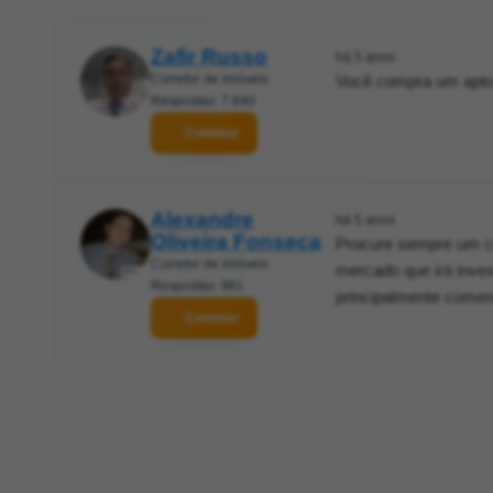
Zafir Russo
há 5 anos
Corretor de imóveis
Você compra um apto.
Respostas: 7.840
Contatar
Alexandre
há 5 anos
Oliveira Fonseca
Procure sempre um cor
Corretor de imóveis
mercado que irá inve
Respostas: 961
principalmente comerc
Contatar