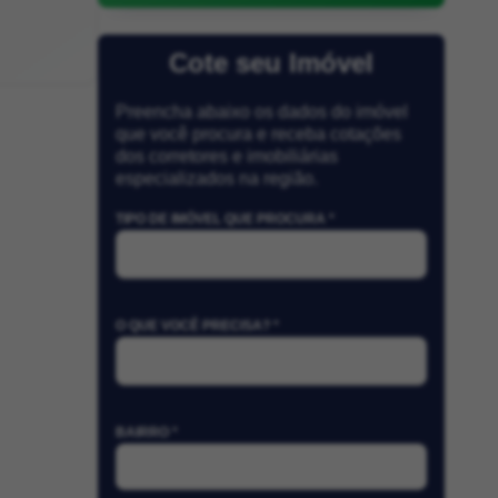
Cote seu Imóvel
Preencha abaixo os dados do imóvel
que você procura e receba cotações
dos corretores e imobiliárias
especializados na região.
TIPO DE IMÓVEL QUE PROCURA *
O QUE VOCÊ PRECISA? *
BAIRRO *