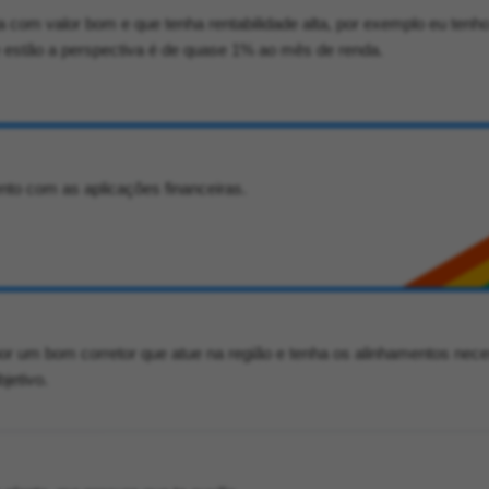
 com valor bom e que tenha rentabilidade alta, por exemplo eu tenho
 estão a perspectiva é de quase 1% ao mês de renda.
to com as aplicações financeiras.
or um bom corretor que atue na região e tenha os alinhamentos nece
jetivo.