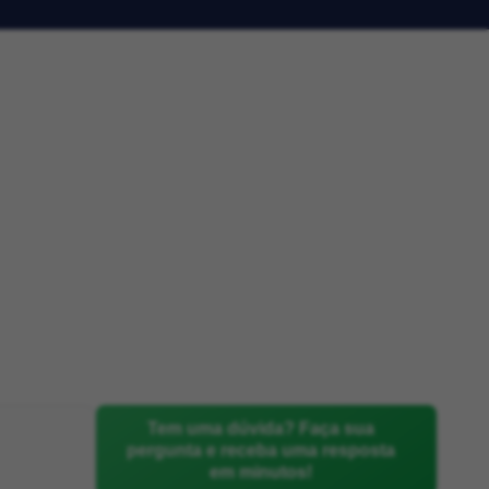
Tem uma dúvida? Faça sua
pergunta e receba uma resposta
em minutos!