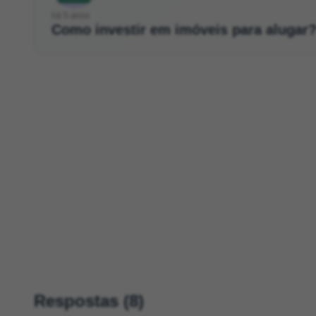
há 5 anos
Como investir em imóveis para alugar
Respostas (8)