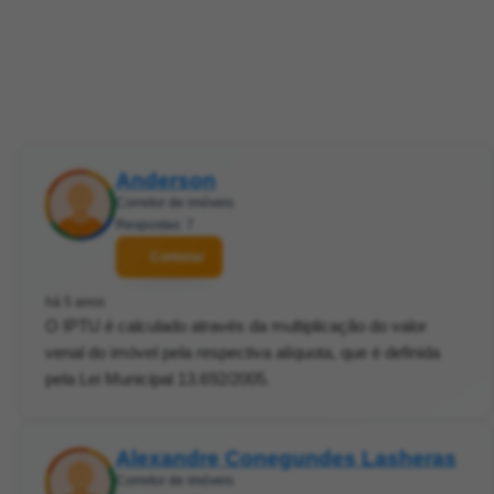
Anderson
Corretor de imóveis
Respostas: 7
Contatar
há 5 anos
O IPTU é calculado através da multiplicação do valor
venal do imóvel pela respectiva alíquota, que é definida
pela Lei Municipal 13.692/2005.
Alexandre Conegundes Lasheras
Corretor de imóveis