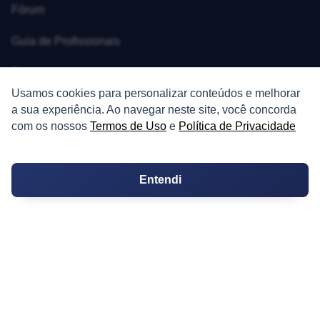
Fórum
Guia de Profissionais
Ferramentas
Usamos cookies para personalizar conteúdos e melhorar
Melhores Bairros para Morar
a sua experiência. Ao navegar neste site, você concorda
com os nossos
Termos de Uso
e
Política de Privacidade
Valor do Metro Quadrado
Os 10 Mais Baratos
Entendi
Orçamentos
Decoração
Certidões
Certidão