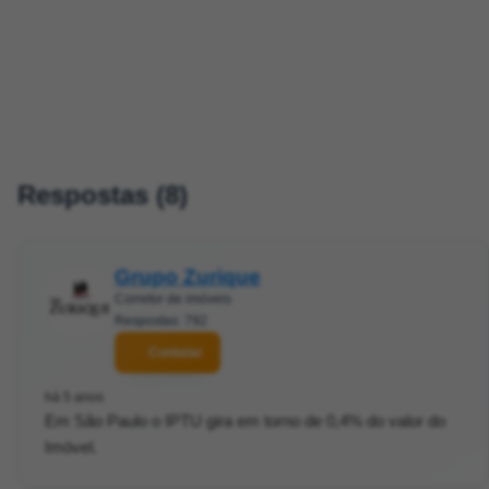
Respostas (8)
Grupo Zurique
Corretor de imóveis
Respostas: 792
Contatar
há 5 anos
Em São Paulo o IPTU gira em torno de 0,4% do valor do
Imóvel.