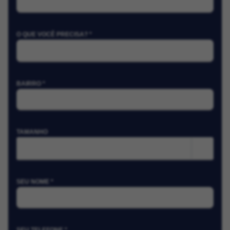
O QUE VOCÊ PRECISA? *
BAIRRO *
TAMANHO
m²
SEU NOME *