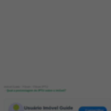
Imóvel Guide
Fórum
Fórum IPTU
Qual a porcentagem do IPTU sobre o imóvel?
Usuário Imóvel Guide
Compartilhar