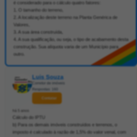
é considerado para o cálculo quatro fatores:
1. O tamanho do terreno,
2. A localização deste terreno na Planta Genérica de
Valores,
3. A sua área construída,
4. A sua qualificação, ou seja, o tipo de acabamento desta
construção. Sua alíquota varia de um Município para
outro.
Luis Souza
Corretor de imóveis
Respostas: 160
Contatar
há 5 anos
Cálculo do IPTU
b) Para os demais imóveis construídos e terrenos, o
imposto é calculado à razão de 1,5% do valor venal, com