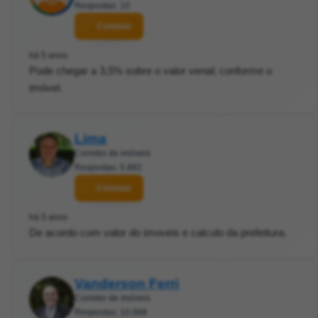
Respostas: 10
Contatar
há 5 anos
Pode chegar a 3,5% sobre o valor venal; conforme o
imóvel.
Lima
Corretor de imóveis
Respostas: 5.882
Contatar
há 5 anos
De acordo com valor do imoveis e calculo da prefeitura.
Vanderson Ferri
Corretor de imóveis
Respostas: 10.068