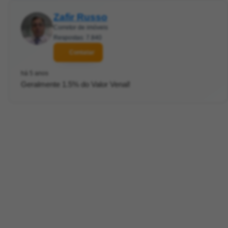
Zafir Russo
Corretor de imóveis
Respostas: 7.840
Contatar
há 5 anos
Geralmente 1.5% do Valor Venal!