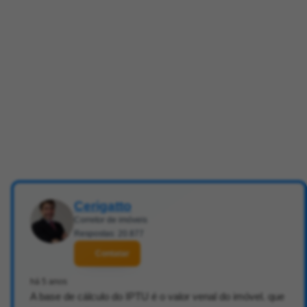
Cerigatto
Corretor de imóveis
Respostas: 20.877
Contatar
há 5 anos
A base de cálculo do IPTU é o valor venal do imóvel. que