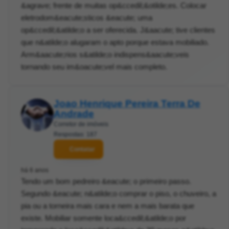
&agrave; frente de muitas op&ccedil;&otilde;es. Colocar
eletrodom&eacute;sticos &eacute; uma
op&ccedil;&atilde;o a ser oferecida. J&aacute; tive clientes
que n&atilde;o alugaram o apto porque estava mobiliado.
Arm&aacute;rios s&atilde;o indispens&aacute;veis
tornando seu im&oacute;vel mais completo.
Joao Henrique Pereira Terra De
Andrade
Corretor de imóveis
Respostas: 187
Contatar
há 6 anos
Tendo um bom pedreiro &eacute; o primeiro passo.
Segundo &eacute; n&atilde;o comprar o piso, o chuveiro, a
pia ou a torneira mais cara e nem a mais barata que
existe. Mobiliar somente loca&ccedil;&atilde;o por