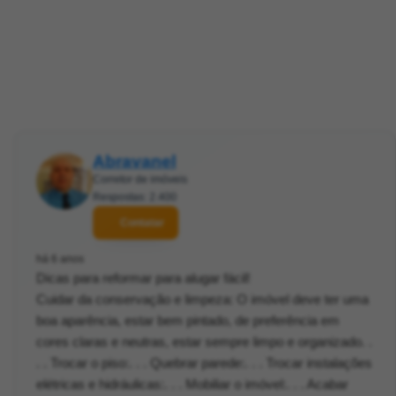
Abravanel
Corretor de imóveis
Respostas: 2.400
Contatar
há 6 anos
Dicas para reformar para alugar fácil!
Cuidar da conservação e limpeza: O imóvel deve ter uma
boa aparência, estar bem pintado, de preferência em
cores claras e neutras, estar sempre limpo e organizado. .
. . Trocar o piso:. . . Quebrar parede:. . . Trocar instalações
elétricas e hidráulicas:. . . Mobiliar o imóvel:. . . Acabar