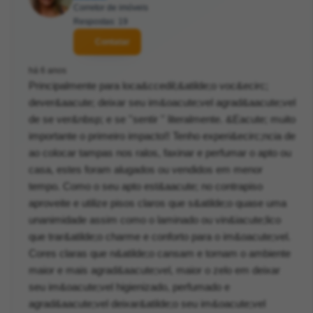
Corretor de imóveis
Respostas: 19
Contatar
há 6 anos
Principalmente para loca&ccedil;&atilde;o voc&ecirc;
dever&aacute; deixar seu im&oacute;vel agrad&aacute;vel
de se ver&nbsp; e se ''sentir '' literalmente. &Eacute; muito
importante o primeiro impacto!! Tenho experi&ecirc;ncia de
ao colocar tampas nos ralos, faxinar e perfumar o apto ou
casa, estes foram alugados ou vendidos em menor
tempo. Como o seu apto est&aacute; no contrapiso
aproveite e utilize pisos claros que s&atilde;o quase uma
unanimidade assim como o laminado ou vin&iacute;lico
que trar&atilde;o charme e conforto para o im&oacute;vel.
Cores claras que n&atilde;o cansam e tornam o ambiente
maior e mais agrad&aacute;vel, maior o zelo em deixar
seu im&oacute;vel higienizado, perfumado e
agrad&aacute;vel deixar&atilde;o seu im&oacute;vel