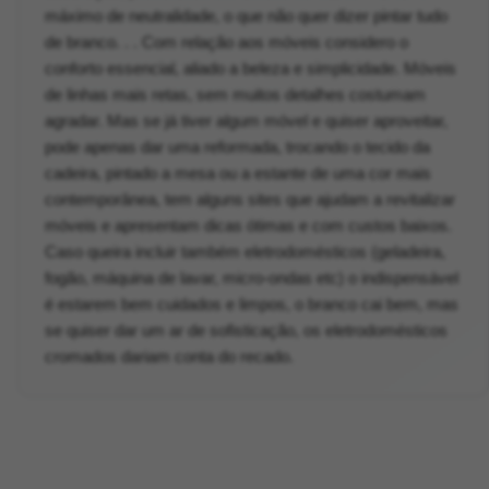
máximo de neutralidade, o que não quer dizer pintar tudo
de branco. . . Com relação aos móveis considero o
conforto essencial, aliado a beleza e simplicidade. Móveis
de linhas mais retas, sem muitos detalhes costumam
agradar. Mas se já tiver algum móvel e quiser aproveitar,
pode apenas dar uma reformada, trocando o tecido da
cadeira, pintado a mesa ou a estante de uma cor mais
contemporânea, tem alguns sites que ajudam a revitalizar
móveis e apresentam dicas ótimas e com custos baixos.
Caso queira incluir também eletrodomésticos (geladeira,
fogão, máquina de lavar, micro-ondas etc) o indispensável
é estarem bem cuidados e limpos, o branco cai bem, mas
se quiser dar um ar de sofisticação, os eletrodomésticos
cromados dariam conta do recado.