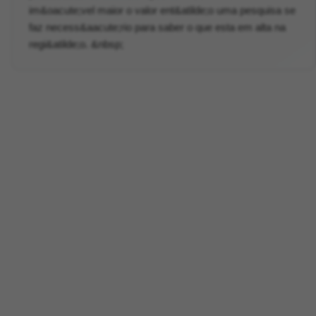
im&oacute;vel maior o valor ent&atilde;o uma pesquisa se
faz necess&aacute;rio para saber o que esta em alta na
regi&atilde;o. &nbsp;