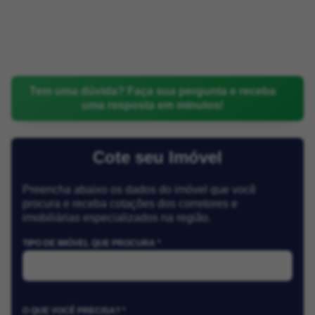
Tem uma dúvida? Faça sua pergunta e receba
uma resposta em minutos!
Cote seu Imóvel
Preencha abaixo os dados do imóvel que você
procura e receba cotações dos corretores e
imobiliárias especializados na região.
TIPO DE IMÓVEL QUE PROCURA *
O QUE VOCÊ PRECISA? *