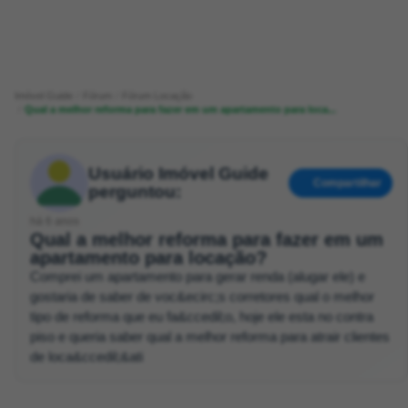
Imóvel Guide
Fórum
Fórum Locação
Qual a melhor reforma para fazer em um apartamento para loca...
Usuário Imóvel Guide
Compartilhar
perguntou:
há 6 anos
Qual a melhor reforma para fazer em um
apartamento para locação?
Comprei um apartamento para gerar renda (alugar ele) e
gostaria de saber de voc&ecirc;s corretores qual o melhor
tipo de reforma que eu fa&ccedil;o, hoje ele esta no contra
piso e queria saber qual a melhor reforma para atrair clientes
de loca&ccedil;&ati