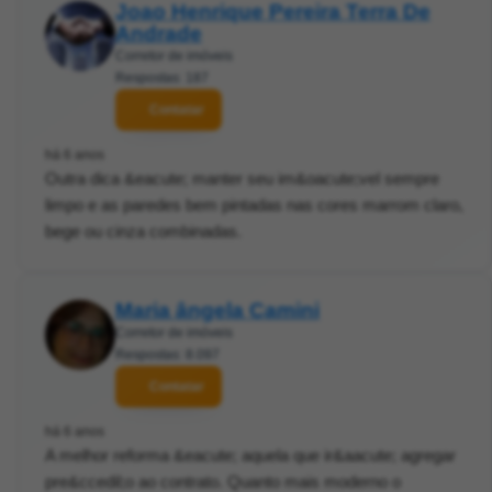
Joao Henrique Pereira Terra De
Andrade
Corretor de imóveis
Respostas: 187
Contatar
há 6 anos
Outra dica &eacute; manter seu im&oacute;vel sempre
limpo e as paredes bem pintadas nas cores marrom claro,
bege ou cinza combinadas.
Maria ângela Camini
Corretor de imóveis
Respostas: 8.097
Contatar
há 6 anos
A melhor reforma &eacute; aquela que ir&aacute; agregar
pre&ccedil;o ao contrato. Quanto mais moderno o