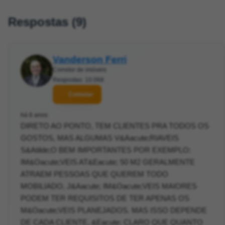
Respostas (9)
Vanderson Ferri
Corretor de imóveis
Respostas: 10.068
Contatar
há 6 anos
DIRETO AO PONTO, TEM CLIENTES PRA TODOS OS
GOSTOS, MAS ALGUMAS V&Aacute;RIAVEIS
S&Atilde;O BEM IMPORTANTES POR EXEMPLO:
IM&Oacute;VEIS AT&Eacute; 50 M2 GERALMENTE
ATRAEM PESSOAS QUE QUEREM TODO
MOBILIADO, J&Aacute; IM&Oacute;VEIS MAIORES
PODEM TER REQUISITOS DE TER APENAS OS
M&Oacute;VEIS PLANEJADOS. MAS ISSO DEPENDE
DE CADA CLIENTE, &Eacute; CLARO QUE QUANTO