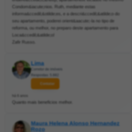
Condom&iacute;nios. Ruth, mediante estas
informa&ccedil;&otilde;es, e a descri&ccedil;&atilde;o do
seu apartamento, poderei orient&aacute;-la no tipo de
reforma, ou melhor, no preparo deste apartamento para
Loca&ccedil;&atilde;o!
Zafir Russo.
Lima
Corretor de imóveis
Respostas: 5.882
Contatar
há 6 anos
Quanto mais beneficios melhor.
Maura Helena Alonso Hernandez
Rozo