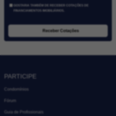
GOSTARIA TAMBÉM DE RECEBER COTAÇÕES DE
FINANCIAMENTOS IMOBILIÁRIOS.
Receber Cotações
PARTICIPE
Condomínios
Fórum
Guia de Profissionais