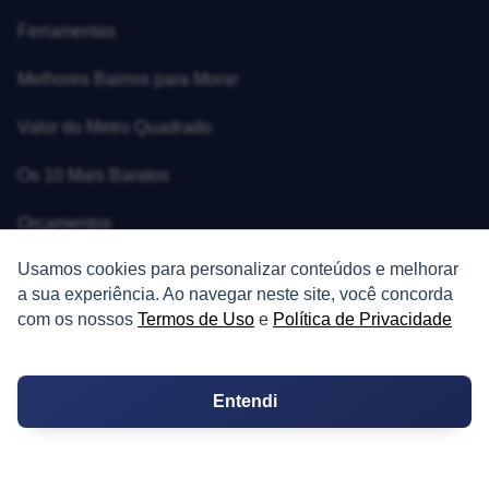
Ferramentas
Melhores Bairros para Morar
Valor do Metro Quadrado
Os 10 Mais Baratos
Orçamentos
Usamos cookies para personalizar conteúdos e melhorar
Decoração
a sua experiência. Ao navegar neste site, você concorda
Certidões
com os nossos
Termos de Uso
e
Política de Privacidade
Certidão
Entendi
Cartório de Casamento
Cartório de Registro de Imóveis