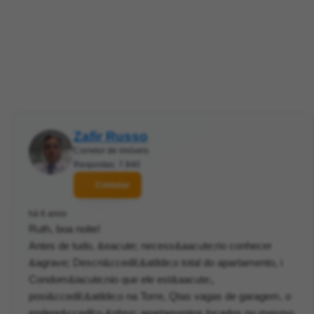
Zafir Russo
Corretor de imóveis
Respostas: 7.840
Contatar
há 6 anos
Ruth, boa noite!
Antes de tudo, &eacute; necess&aacute;rio conhecer
&agrave; Descri&ccedil;&atilde;o total do apartamento, i
Condom&iacute;nio que ele est&aacute;,
posi&ccedil;&atilde;o na Torre, Qtas vagas de garagem, o
endere&ccedil;o,&nbsp; apartamentos locados no mesmo