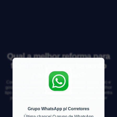
Qual a melhor reforma para
fazer em um apartamento
para locação?
Comprei um apartamento para gerar renda (alugar ele) e
gostaria de saber de voc&ecirc;s corretores qual o melhor
tipo de reforma que eu fa&ccedil;o, hoje ele esta no contra
piso e queria saber qual a melhor reforma para atrair
clientes de loca&ccedil;&ati
Grupo WhatsApp p/ Corretores
Última chance! O grupo de WhatsApp