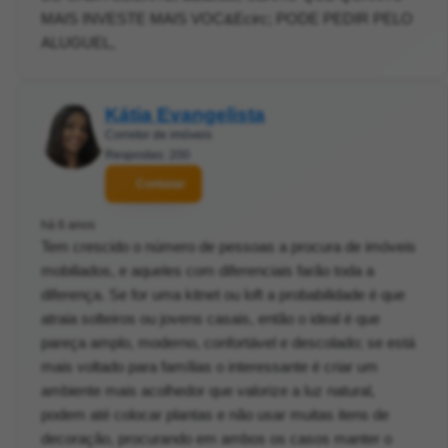
MAIS INVESTE MAIS VOC&Ecirc; PODE PEDIR PELO
ALUGUEL,
Kátia Evangelista
Corretor de imóveis
Respostas: 200
Contatar
há 6 anos
Tem crescido o número de pessoas a procura de imóveis
mobiliados, e aqueles com diferenciais farão toda a
diferença. Se for uma kitnet ou loft a probabilidade é que
atraia solteiros ou jovens casais, então o ideal é que
pareça amplo, moderno, confortável e descolado; se está
mais voltado para famílias o interessante é criar um
ambiente mais acolhedor que valorize a luz natural,
podem até colocar plantas e não usar muitas itens de
decoração, procurando em ambos os casos manter o