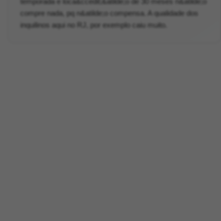
temporada e loca&ccedil;&atilde;o de 30 meses n&atilde;o
compre nada, pq n&atilde;o compensa. A qualidade dos
inquilinos aqui no RJ, por exemplo caiu muito.