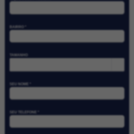
BAIRRO *
TAMANHO
m²
SEU NOME *
SEU TELEFONE *