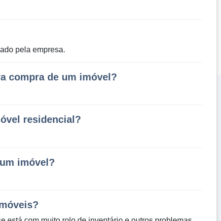
pado pela empresa.
ra compra de um imóvel?
óvel residencial?
e um imóvel?
imóveis?
e está com muito rolo de inventário e outros problemas.