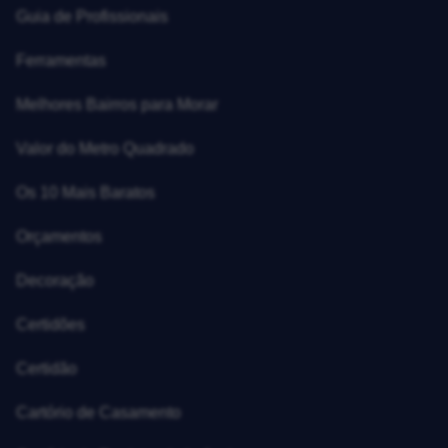
Guia de Profissionais
Ferramentas
Melhores Bairros para Morar
Valor do Metro Quadrado
Os 10 Mais Baratos
Orçamentos
Decoração
Certidões
Certidão
Cartório de Casamento