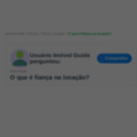
Imóvel Guide
Fórum
Fórum Locação
O que é fiança na locação?
Usuário Imóvel Guide
Compartilhar
perguntou:
há 6 anos
O que é fiança na locação?