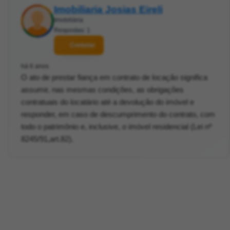
Imobiliaria Josias Eireli
Imobiliária
Respostas: 1
Contatar
há 6 anos
O ato de prestar fiança em contrato de locação significa
assumir, nas mesmas condições, as obrigações
contratuais do locatário até a devolução do imóvel e
responder, em caso de descumprimento do contrato, com
todo o patrimônio e, inclusive, o imóvel residencial (Lei nº
8245/91,art.82).