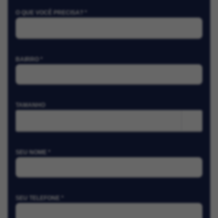
O QUE VOCÊ PRECISA? *
BAIRRO *
TAMANHO
m²
SEU NOME *
SEU TELEFONE *