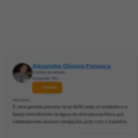
Alexandre Oliveira Fonseca
Corretor de imóveis
Respostas: 961
Contatar
há 6 anos
E uma garantia prevista na lei 8245 onde se estabelece a
fiança normalmente na figura de uma pessoa física que
solidariamente assume obrigações junto com o inquelino.