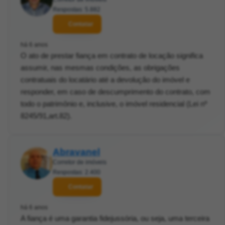
Respostas: 5.882
Contatar
há 6 anos
O ato de prestar fiança em contrato de locação significa
assumir, nas mesmas condições, as obrigações
contratuais do locatário até a devolução do imóvel e
responder, em caso de descumprimento do contrato, com
todo o patrimônio e, inclusive, o imóvel residencial (Lei nº
8245/91,art.82).
Abravanel
Corretor de imóveis
Respostas: 2.400
Contatar
há 6 anos
A fiança é uma garantia fidejussória, ou seja, uma terceira