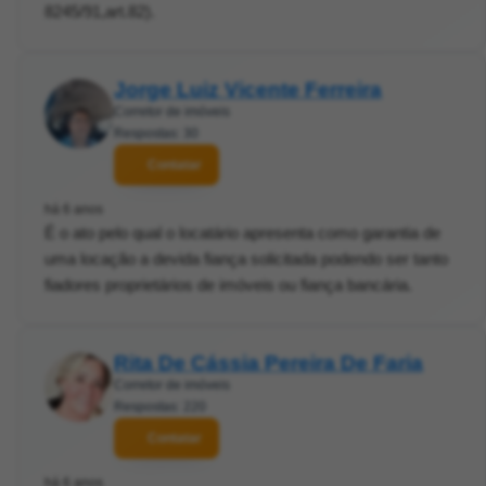
8245/91,art.82).
Jorge Luiz Vicente Ferreira
Corretor de imóveis
Respostas: 30
Contatar
há 6 anos
É o ato pelo qual o locatário apresenta como garantia de
uma locação a devida fiança solicitada podendo ser tanto
fiadores proprietários de imóveis ou fiança bancária.
Rita De Cássia Pereira De Faria
Corretor de imóveis
Respostas: 220
Contatar
há 6 anos