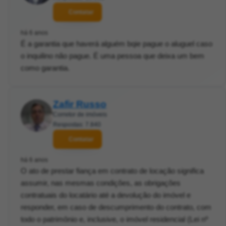
Contatar
há 6 anos
É a garantia que haverá alguém bqie pague o aluguel caso
o inquilino não pague. É uma pessoa que deixa um bem
como garantia.
Zafir Russo
Corretor de imóveis
Respostas: 7.840
Contatar
há 6 anos
O ato de prestar fiança em contrato de locação significa
assumir, nas mesmas condições, as obrigações
contratuais do locatário até a devolução do imóvel e
responder, em caso de descumprimento do contrato, com
todo o patrimônio e, inclusive, o imóvel residencial (Lei nº