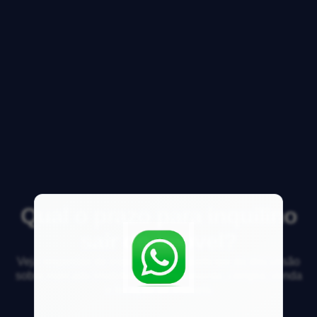
Qual o prazo para inquilino
sair do imóvel?
Veja respostas de especialistas e participe da discussão
sobre mercado imobiliário, financiamento, compra, venda
e locação de imóveis