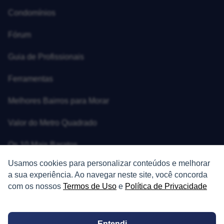
Condomínios
Fórum
Guia de Profissionais
Ferramentas
Melhores Bairros para Morar
Valor do Metro Quadrado
Os 10 Mais Baratos
Usamos cookies para personalizar conteúdos e melhorar
Orçamentos
a sua experiência. Ao navegar neste site, você concorda
com os nossos
Termos de Uso
e
Política de Privacidade
Decoração
Certidões
Entendi