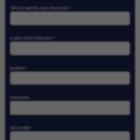
TIPO DE IMÓVEL QUE PROCURA *
O QUE VOCÊ PRECISA? *
BAIRRO *
TAMANHO
m²
SEU NOME *