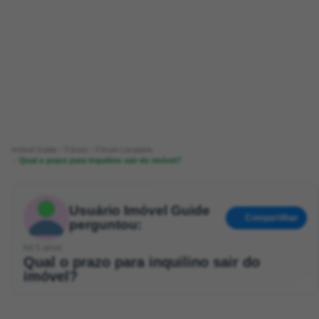
Imóvel Guide
Fórum
Fórum Locatário
Qual o prazo para inquilino sair do imóvel?
Usuário Imóvel Guide
Compartilhar
perguntou:
há 5 anos
Qual o prazo para inquilino sair do
imóvel?