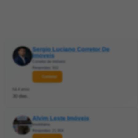
Sergio Luciano Corretor De
Imoveis
Corretor de imóveis
Respostas: 302
Contatar
há 4 anos
30 dias.
Alvim Leste Imóveis
Imobiliária
Respostas: 21.904