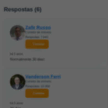
Respostas (6)
Zafir Russo
Corretor de imóveis
Respostas: 7.840
Contatar
há 5 anos
Normalmente 30 dias!
Vanderson Ferri
Corretor de imóveis
Respostas: 10.068
Contatar
há 5 anos