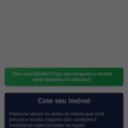
Tem uma dúvida? Faça sua pergunta e receba
uma resposta em minutos!
Cote seu Imóvel
Preencha abaixo os dados do imóvel que você
procura e receba cotações dos corretores e
imobiliárias especializados na região.