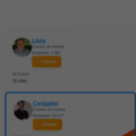
Lima
Corretor de imóveis
Respostas: 5.882
Contatar
há 5 anos
30 dias.
Cerigatto
Corretor de imóveis
Respostas: 20.877
Contatar