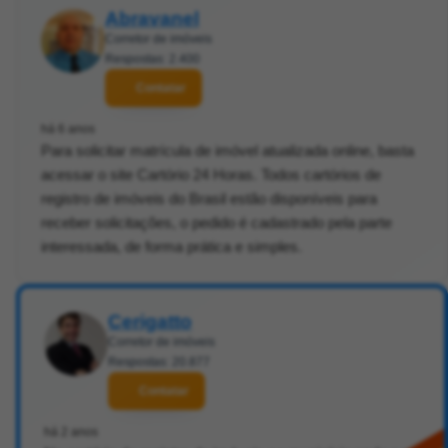
Abravanel
Corretor de imóveis
Respostas: 2.400
Contatar
há 6 anos
Para solicitar matrícula de imóvel atualizada online, basta
acessar o site Cartório 24 Horas. Todos cartórios de
registro de imóveis do Brasil estão disponíveis para
receber solicitações, o pedido é cadastrado pela parte
interessada, de forma prática e simples.
Cerigatto
Corretor de imóveis
Respostas: 20.877
Contatar
há 2 anos