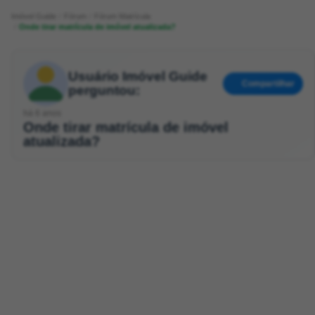
Imóvel Guide
Fórum
Fórum Matrícula
Onde tirar matrícula de imóvel atualizada?
Usuário Imóvel Guide
Compartilhar
perguntou:
há 6 anos
Onde tirar matrícula de imóvel
atualizada?