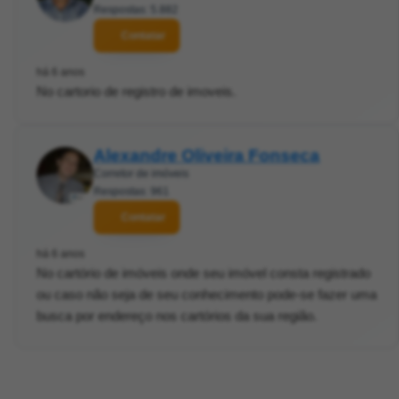
Respostas: 5.882
Contatar
há 6 anos
No cartorio de registro de imoveis.
Alexandre Oliveira Fonseca
Corretor de imóveis
Respostas: 961
Contatar
há 6 anos
No cartório de imóveis onde seu imóvel consta registrado
ou caso não seja de seu conhecimento pode-se fazer uma
busca por endereço nos cartórios da sua região.