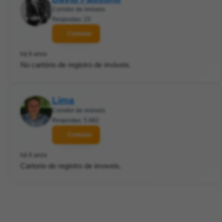
Corretor de imóveis
Respostas: 23
Contatar
há 6 anos
No cartório de registro de imóveis.
Lima
Corretor de imóveis
Respostas: 5.882
Contatar
há 6 anos
Cartorio de registro de imoveis.