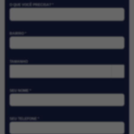
O QUE VOCÊ PRECISA? *
BAIRRO *
TAMANHO
m²
SEU NOME *
SEU TELEFONE *