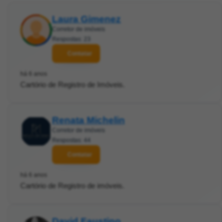
Laura Gimenez
Corretor de imóveis
Respostas: 23
Contatar
há 6 anos
Cartório de Registro de Imóveis.
Renata Michelin
Corretor de imóveis
Respostas: 44
Contatar
há 6 anos
Cartório de Registro de imóveis.
David Faustino