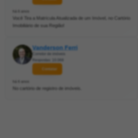
há 6 anos
Você Tira a Matrícula Atualizada de um Imóvel, no Cartório
Imobiliário de sua Região!
Vanderson Ferri
Corretor de imóveis
Respostas: 10.068
Contatar
há 6 anos
No cartório de registro de imóveis.