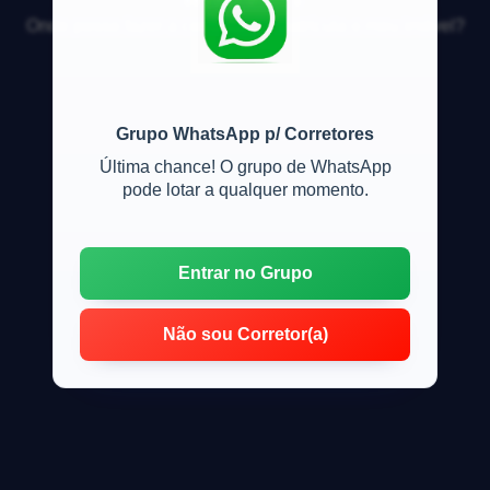
Onde posso fazer a consulta da matrícula o meu imóvel?
Grupo WhatsApp p/ Corretores
Última chance! O grupo de WhatsApp
pode lotar a qualquer momento.
Entrar no Grupo
Não sou Corretor(a)