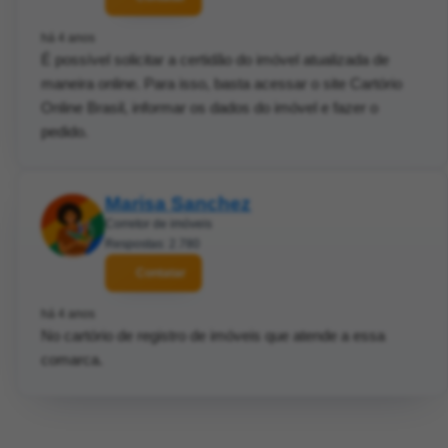
há 4 anos
É possível solicitar a certidão do imóvel atualizada de
maneira online. Para isso, basta acessar o site Cartório
Online Brasil, informar os dados do imóvel e fazer o
pedido.
Marisa Sanchez
Corretor de imóveis
Respostas: 2.780
Contatar
há 4 anos
No cartório de registro de imóveis que atende a essa
comarca.