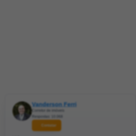
Vanderson Ferri
Corretor de imóveis
Respostas: 10.068
Contatar