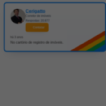
Cerigatto
Corretor de imóveis
Respostas: 20.877
Contatar
há 3 anos
No cartório de registro de imóveis.