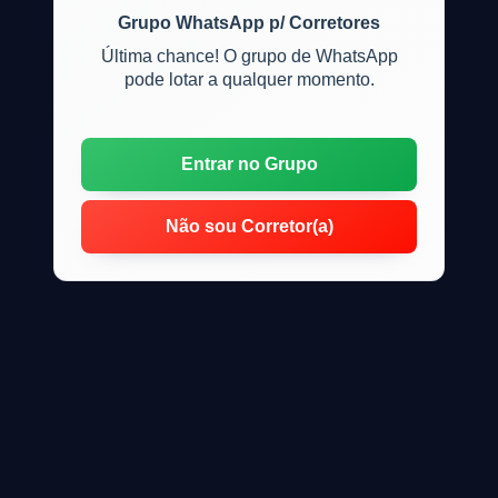
Grupo WhatsApp p/ Corretores
Última chance! O grupo de WhatsApp
pode lotar a qualquer momento.
Entrar no Grupo
Não sou Corretor(a)