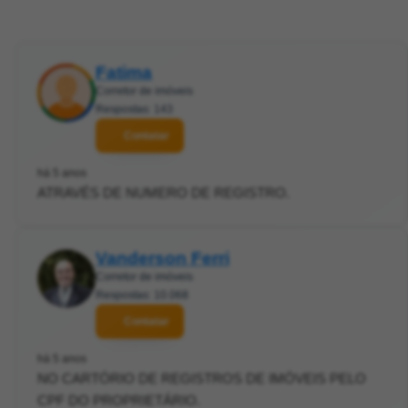
Fatima
Corretor de imóveis
Respostas: 143
Contatar
há 5 anos
ATRAVÉS DE NUMERO DE REGISTRO.
Vanderson Ferri
Corretor de imóveis
Respostas: 10.068
Contatar
há 5 anos
NO CARTÓRIO DE REGISTROS DE IMÓVEIS PELO
CPF DO PROPRIETÁRIO.