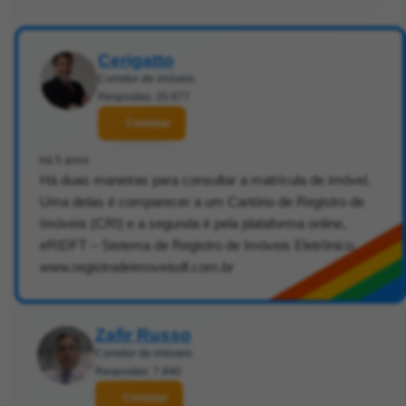
Cerigatto
Corretor de imóveis
Respostas: 20.877
Contatar
há 5 anos
Há duas maneiras para consultar a matrícula de imóvel.
Uma delas é comparecer a um Cartório de Registro de
Imóveis (CRI) e a segunda é pela plataforma online,
eRIDFT – Sistema de Registro de Imóveis Eletrônico.
www.registrodeimoveisdf.com.br
Zafir Russo
Corretor de imóveis
Respostas: 7.840
Contatar