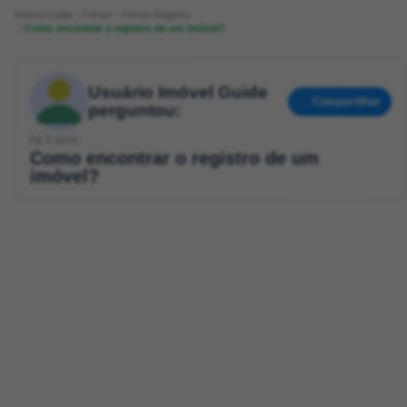
Imóvel Guide
Fórum
Fórum Registro
Como encontrar o registro de um imóvel?
Usuário Imóvel Guide
Compartilhar
perguntou:
há 5 anos
Como encontrar o registro de um
imóvel?