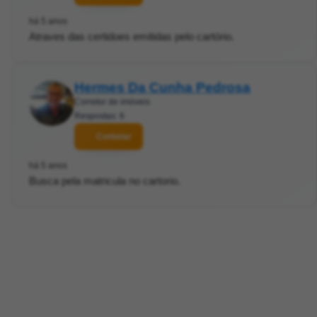
há 5 anos
Atraves das certidoes emitidas pelo cartório.
Hermes Da Cunha Pedrosa
Corretor de imóveis
Respostas: 6
Contatar
há 5 anos
Busca pela matricula no cartorio.