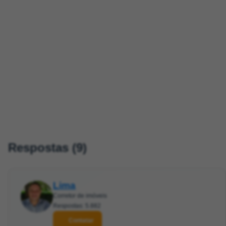
Respostas (9)
Lima
Corretor de imóveis
Respostas: 5.882
Contatar