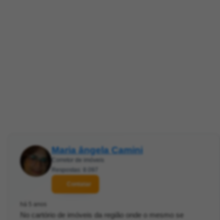
Maria ângela Camini
Corretor de imóveis
Respostas: 8.097
Contatar
há 5 anos
No cartório de imóveis da região onde o mesmo se