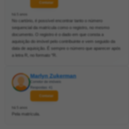
Contatar
há 5 anos
No cartório, é possível encontrar tanto o número
sequencial da matrícula como o registro, no mesmo
documento. O registro é o dado em que consta a
aquisição do imóvel pelo contribuinte e vem seguido da
data de aquisição. É sempre o número que aparecer após
a letra R, no formato “R.
Marlyn Zukerman
Corretor de imóveis
Respostas: 41
Contatar
há 5 anos
Pela matrícula.