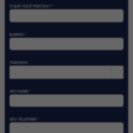
O QUE VOCÊ PRECISA? *
BAIRRO *
TAMANHO
m²
SEU NOME *
SEU TELEFONE *