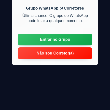
Grupo WhatsApp p/ Corretores
Última chance! O grupo de WhatsApp
pode lotar a qualquer momento.
Entrar no Grupo
Não sou Corretor(a)