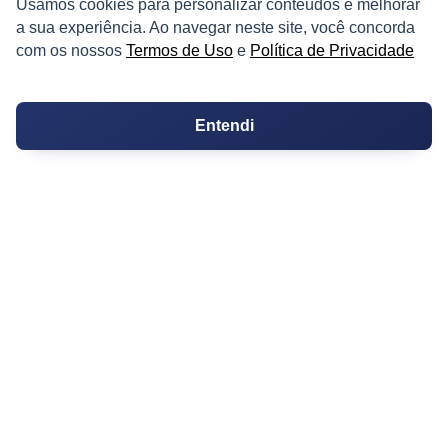
Usamos cookies para personalizar conteúdos e melhorar
a sua experiência. Ao navegar neste site, você concorda
Orçamentos
com os nossos
Termos de Uso
e
Política de Privacidade
Decoração
Certidões
Entendi
Certidão
Cartório de Casamento
Cartório de Registro de Imóveis
Tabelionato de Notas
Logradouro
Escolas
Conversões