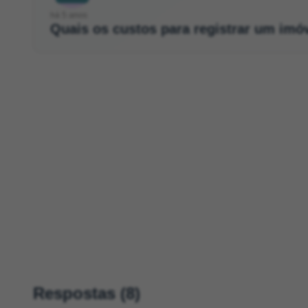
há 5 anos
Quais os custos para registrar um imó
Respostas (8)