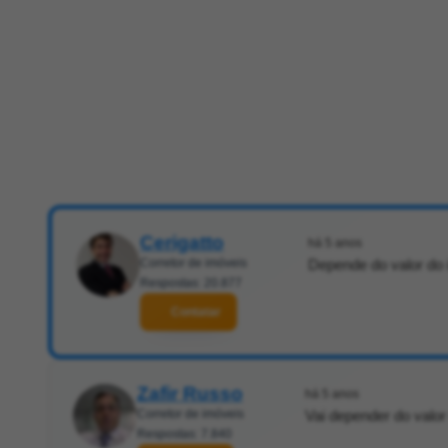
Cerigatto
há 5 anos
Corretor de imóveis
Depende do valor do 
Respostas: 20.877
Contatar
Zafir Russo
há 5 anos
Corretor de imóveis
Vai depender do valor
Respostas: 7.840