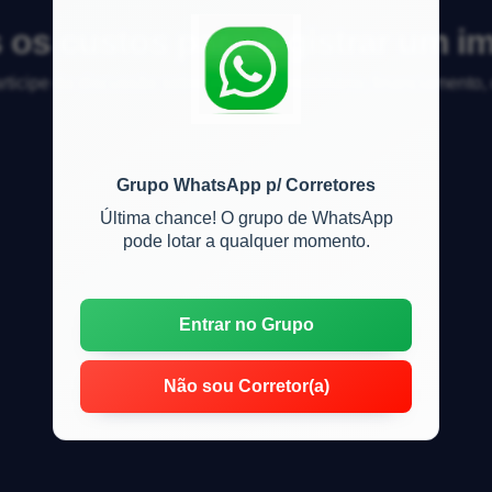
 os custos para registrar um i
articipe da discussão sobre mercado imobiliário, financiamento
Grupo WhatsApp p/ Corretores
Última chance! O grupo de WhatsApp
pode lotar a qualquer momento.
Entrar no Grupo
Não sou Corretor(a)