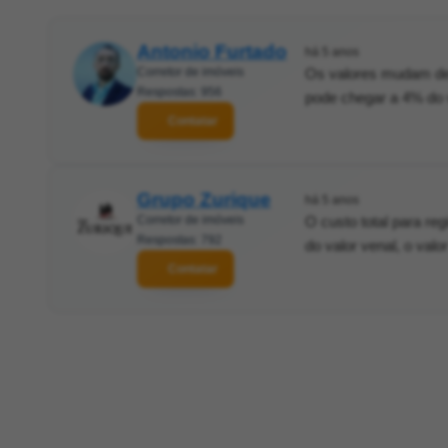
Antonio Furtado
há 5 anos
Corretor de imóveis
Os valores mudam dep
Respostas: 956
pode chegar a 4% do v
Contatar
Grupo Zurique
há 5 anos
Corretor de imóveis
O custo total para re
Respostas: 792
do valor venal, o valo
Contatar