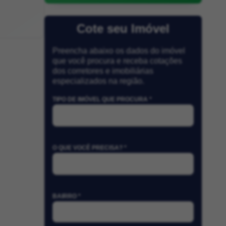
Cote seu Imóvel
Preencha abaixo os dados do imóvel
que você procura e receba cotações
dos corretores e imobiliárias
especializados na região.
TIPO DE IMÓVEL QUE PROCURA *
O QUE VOCÊ PRECISA? *
BAIRRO *