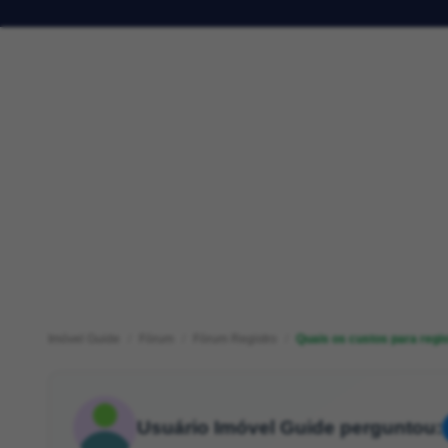
Imóvel Guide
Fórum
Fórum Registro
Quais os custos para regi
Usuário Imóvel Guide perguntou: