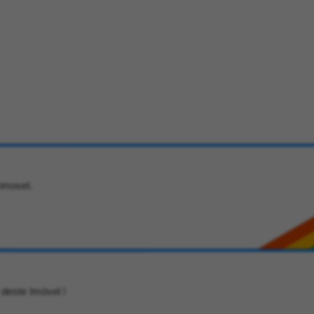
imovel.
 deste Imóvel !