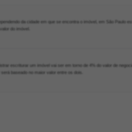
endendo da cidade em que se encontra o imóvel, em São Paulo es
alor do imóvel.
gistrar escriturar um imóvel vai ser em torno de 4% do valor de negoc
r será baseado no maior valor entre os dois.