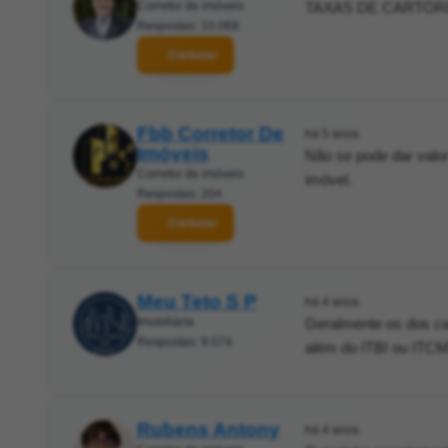
Corretor de imóveis
TAXAS DE CARTÓRIO
Respostas: 10.068
Contatar
Fbb Corretor De
há 5 anos
Imóveis
Não se pode dar valo
Corretor de imóveis
imóvel.
Respostas: 204
Contatar
Meu Teto S P
há 4 anos
Imobiliária
Geralmente os dos car
Respostas: 9.074
além do ITBI ou ITC
Rubens Antony
há 4 anos