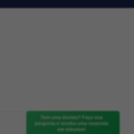
Tem uma dúvida? Faça sua
pergunta e receba uma resposta
em minutos!