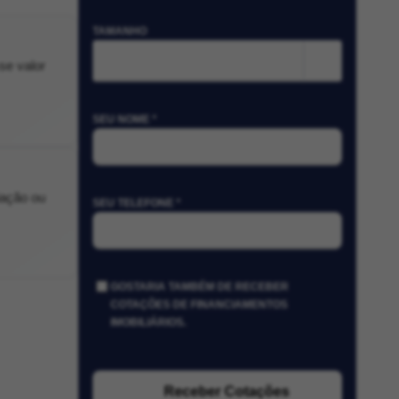
TAMANHO
m²
se valor
SEU NOME *
iação ou
SEU TELEFONE *
GOSTARIA TAMBÉM DE RECEBER
COTAÇÕES DE FINANCIAMENTOS
IMOBILIÁRIOS.
Receber Cotações