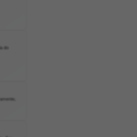
da do
vamente,