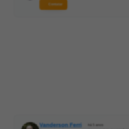
Contatar
Vanderson Ferri
há 5 anos