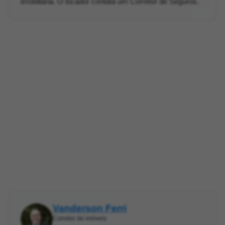
imobiliária. O locador contata um Corretor de Seguros.
Vanderson Ferri
Corretor de imóveis