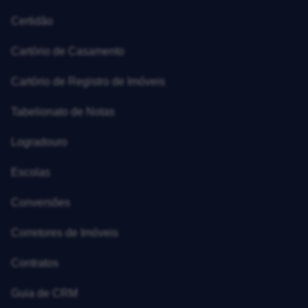
Certidão
Cartório de Casamento
Cartório de Registro de Imóveis
Tabelionato de Notas
Logradouro
Escolas
Conversões
Corretores de Imóveis
Contratos
Guia de CRM