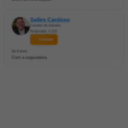
Salles Cardoso
Corretor de imóveis
Respostas: 2.210
Contatar
há 4 anos
Com a seguradora.