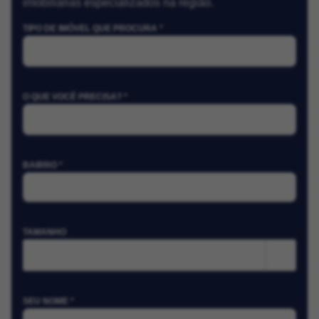
imobiliárias especializados na região.
TIPO DE IMÓVEL QUE PROCURA *
O QUE VOCÊ PRECISA? *
BAIRRO *
TAMANHO
m²
SEU NOME *