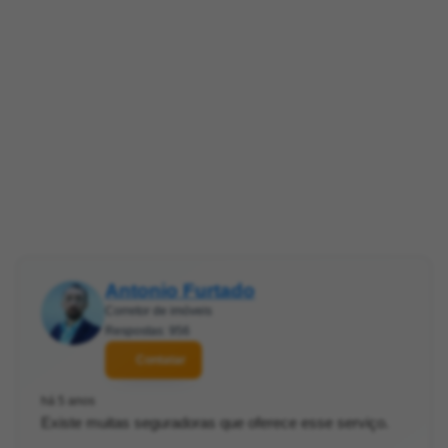
Antonio Furtado
Corretor de imóveis
Respostas: 956
Contatar
há 5 anos
Existe muitas seguradoras que oferece esse serviço.