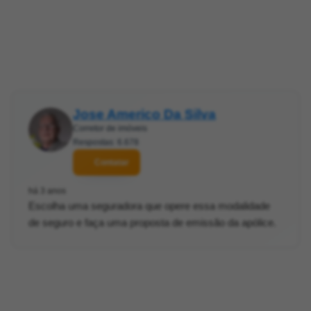
Jose Americo Da Silva
Corretor de imóveis
Respostas: 6.678
Contatar
há 3 anos
Escolha uma seguradora que opere essa modalidade
de seguro e faça uma proposta de emissão da apólice.