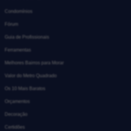
Condomínios
Fórum
Guia de Profissionais
Ferramentas
Melhores Bairros para Morar
Valor do Metro Quadrado
Os 10 Mais Baratos
Orçamentos
Decoração
Certidões