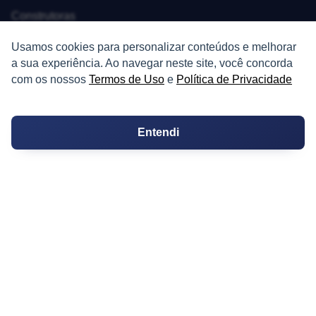
Construtoras
Corretores da Construtora
Usamos cookies para personalizar conteúdos e melhorar
a sua experiência. Ao navegar neste site, você concorda
Corretores do Condomínio
com os nossos
Termos de Uso
e
Política de Privacidade
IMÓVEL
Entendi
Apartamentos
Casas
Chácaras
Casas de Condomínio
Terrenos
Sobrados