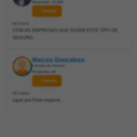
Respostas: 10.068
Contatar
há 5 anos
COM AS EMPRESAS QUE FAZEM ESTE TIPO DE
SEGURO.
Marcos Gonçalves
Corretor de imóveis
Respostas: 64
Contatar
há 5 anos
Ligue pra Porto seguros.