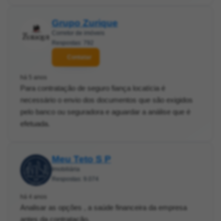
Grupo Zurique
Corretor de imóveis
Respostas: 792
Contatar
há 5 anos
Para contratação de seguro fiança locatícia é
necessário o envio dos documentos que são exigidos
pelo banco ou seguradora e aguardar a análise que é
efetuada.
Meu Teto S P
Imobiliária
Respostas: 9.074
há 4 anos
Analisar as opções , a saúde financeira da empresa
antes da contratação.