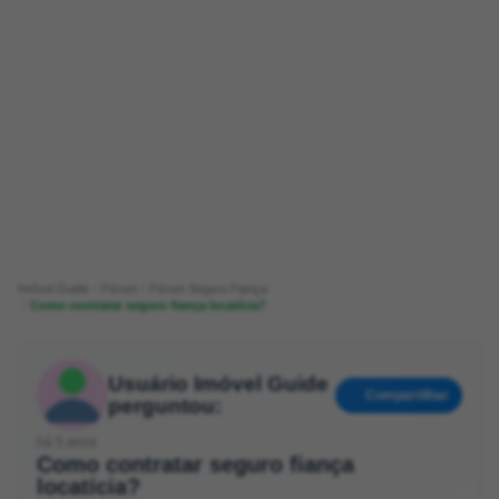
Imóvel Guide
Fórum
Fórum Seguro Fiança
Como contratar seguro fiança locatícia?
Usuário Imóvel Guide
Compartilhar
perguntou:
há 5 anos
Como contratar seguro fiança
locatícia?