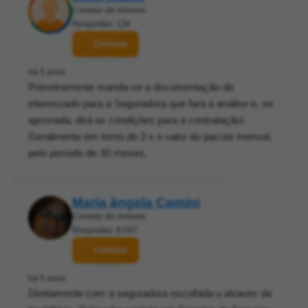
Corretor de imóveis
Respostas: 134
Contatar
há 5 anos
Primeiramente manda-se a documentação do
interessado para a Seguradora que fará a análise e, se
aprovada, dirá as condições para a contratação!
Geralmente em torno de 3 x o valor do pacote mensal,
pelo período de 30 meses.
Maria ângela Camini
Corretor de imóveis
Respostas: 8.097
Contatar
há 5 anos
Diretamente com a seguradora escolhida u através da