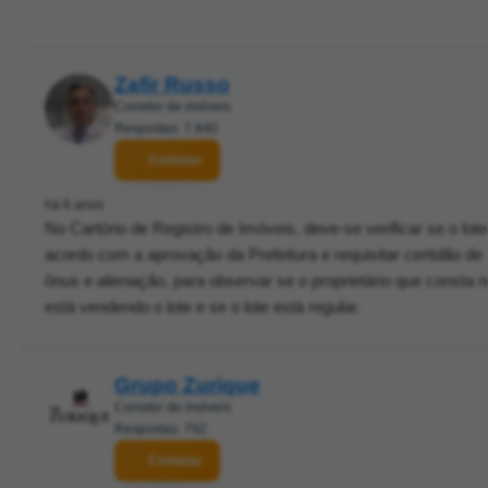
Zafir Russo
Corretor de imóveis
Respostas: 7.840
Contatar
há 6 anos
No Cartório de Registro de Imóveis, deve-se verificar se o lot
acordo com a aprovação da Prefeitura e requisitar certidão de
ônus e alienação, para observar se o proprietário que consta
está vendendo o lote e se o lote está regular.
Grupo Zurique
Corretor de imóveis
Respostas: 792
Contatar