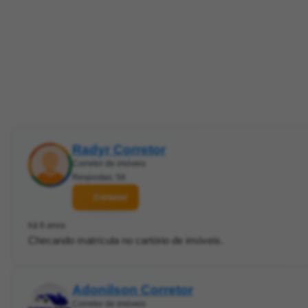
Radyr Corretor
Corretor de imóveis
Respostas: 56
Contatar
há 6 anos
Checando matrícula no cartório de imóveis.
Adonilson Corretor
Corretor de imóveis