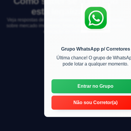
Como saber se o terreno
está legalizado?
Veja respostas de especialistas e participe da discussão
sobre mercado imobiliário, financiamento, compra, venda
e locação de imóveis
Grupo WhatsApp p/ Corretores
Última chance! O grupo de WhatsA
pode lotar a qualquer momento.
Entrar no Grupo
Não sou Corretor(a)