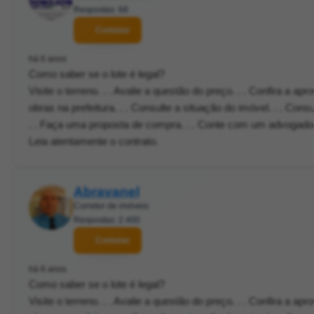
Respostas: 68
Contatar
há 6 anos
Como saber se o lote é legal?
Visite o terreno. . . Avalie a questão do preço. . . Confira a 
obras na prefeitura. . . Consulte a situação do imóvel. . . Cons
. . Faça uma proposta de compra. . . Conte com um advogado o
Leia atentamente o contrato.
Abravanel
Corretor de imóveis
Respostas: 2.400
Contatar
há 6 anos
Como saber se o lote é legal?
Visite o terreno. . . Avalie a questão do preço. . . Confira a 