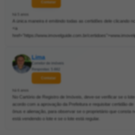
Contatar
há 5 anos
A única maneira é emitindo todas as certidões dele clicando no
<a
href="https://www.imovelguide.com.br/certidoes">www.imovel
Lima
Corretor de imóveis
Respostas: 5.882
Contatar
há 6 anos
No Cartório de Registro de Imóveis, deve-se verificar se o lot
acordo com a aprovação da Prefeitura e requisitar certidão de
ônus e alienação, para observar se o proprietário que consta
está vendendo o lote e se o lote está regular.