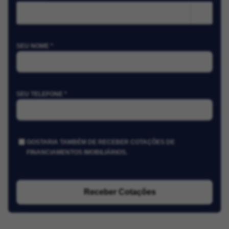
m²
SEU NOME *
SEU TELEFONE *
GOSTARIA TAMBÉM DE RECEBER COTAÇÕES DE
FINANCIAMENTOS IMOBILIÁRIOS.
Receber Cotações