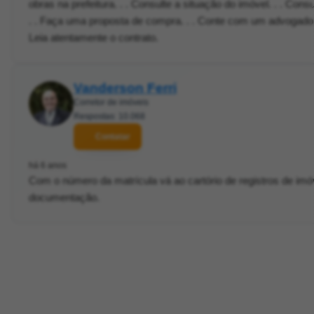
obras na prefeitura. . . Consulte a situação do imóvel. . . Cons
. . Faça uma proposta de compra. . . Conte com um advogado o
Leia atentamente o contrato.
Vanderson Ferri
Corretor de imóveis
Respostas: 10.068
Contatar
há 6 anos
Com o número da matrícula vá ao cartório de registros de imóv
documentação.