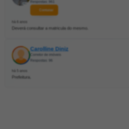
Respostas: 961
Contatar
há 6 anos
Deverá consultar a matricula do mesmo.
Carolline Diniz
Corretor de imóveis
Respostas: 96
há 5 anos
Prefeitura.