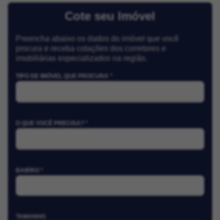
Cote seu Imóvel
Preencha abaixo os dados do imóvel que você
procura e receba cotações dos corretores e
imobiliárias especializados na região.
TIPO DE IMÓVEL QUE PROCURA *
O QUE VOCÊ PRECISA? *
BAIRRO *
TAMANHO