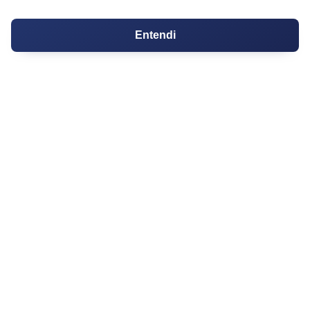
PARTICIPE
Entendi
Condomínios
Fórum
Guia de Profissionais
Ferramentas
Melhores Bairros para Morar
Valor do Metro Quadrado
Os 10 Mais Baratos
Orçamentos
Decoração