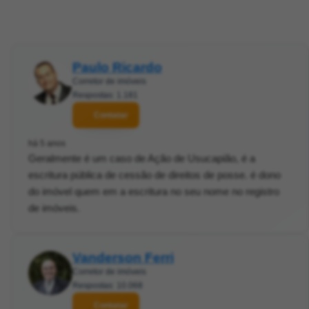
Paulo Ricardo
Corretor de imóveis
Respostas: 1.181
Contatar
há 5 anos
Geralmente é um caso de Ação de Usucapião, é a
escritura pública de cessão de direitos de posse. é dono
do imóvel quem em a escritura no seu nome no registro
de imóveis.
Vanderson Ferri
Corretor de imóveis
Respostas: 10.068
Contatar