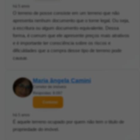
há 5 anos
O terreno de posse consiste em um terreno que não
apresenta nenhum documento que o torne legal. Ou seja,
a escritura ou algum documento equivalente. Dessa
forma, é comum que ele apresente preços mais atrativos
e é importante ter consciência sobre os riscos e
dificuldades que a compra desse tipo de terreno pode
causar.
Maria ângela Camini
Corretor de imóveis
Respostas: 8.097
Contatar
há 5 anos
É aquele terreno ocupado por quem não tem o titulo de
propriedade do imóvel.