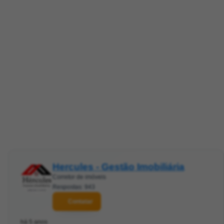
Hercules - Gestão Imobiliária
Corretor de imóveis
Respostas: 943
Contatar
há 5 anos