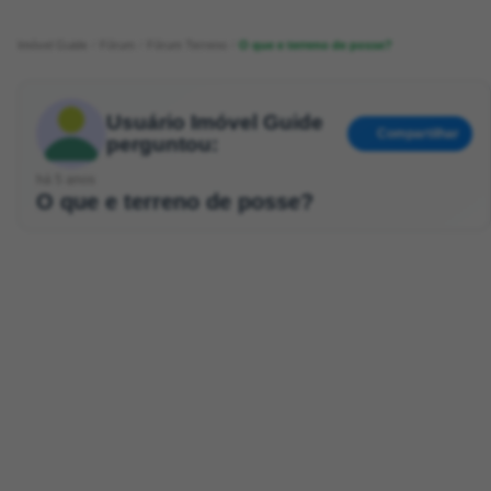
Imóvel Guide
Fórum
Fórum Terreno
O que e terreno de posse?
Usuário Imóvel Guide
Compartilhar
perguntou:
há 5 anos
O que e terreno de posse?