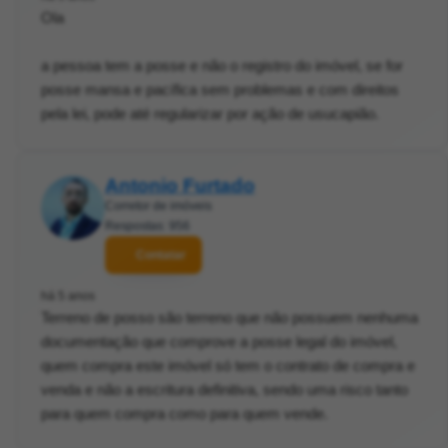
Ola
a pessoa tem a posse e não o registro do imóvel, se for
posse mansa e pacífica sem problemas e com direitos
pela lei, pode até regularizar por ação de usucapião.
Antonio Furtado
Corretor de imóveis
Respostas: 956
Contatar
há 5 anos
Terreno de posso são terreno que não possuem nenhuma
documentação que comprove a posse legal do imóvel,
quem compra este imóvel só tem o contrato de compra e
venda e não a escritura definitiva, sendo uma risco tanto
para quem compra como para quem vende.