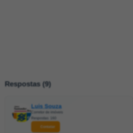
Respostas (9)
Luis Souza
Corretor de imóveis
Respostas: 160
Contatar