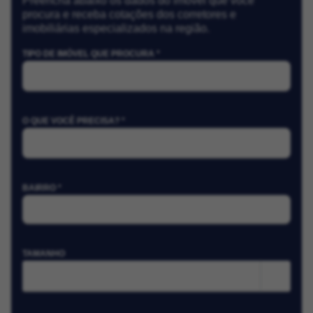
Preencha abaixo os dados do imóvel que você
procura e receba cotações dos corretores e
imobiliárias especializados na região.
TIPO DE IMÓVEL QUE PROCURA *
O QUE VOCÊ PRECISA? *
BAIRRO *
TAMANHO
m²