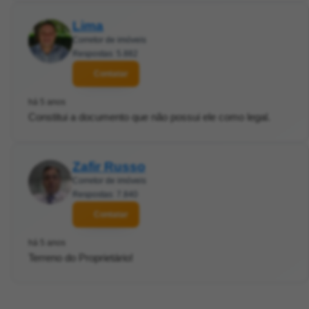
Lima
Corretor de imóveis
Respostas: 5.882
Contatar
há 5 anos
Constitui a documento que não possui ele como legal.
Zafir Russo
Corretor de imóveis
Respostas: 7.840
Contatar
há 5 anos
Terreno do Proprietário!