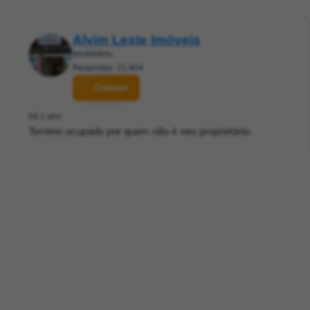
Alvim Leste Imóveis
Imobiliária
Respostas: 21.904
Contatar
há 1 ano
Terreno ocupado por quem não é seu proprietário.