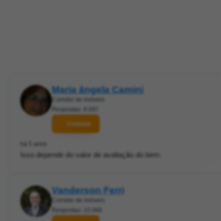
Maria ângela Camini
Corretor de imóveis
Respostas: 8.097
Contatar
há 5 anos
Isso depende do valor de avaliação do bem.
Vanderson Ferri
Corretor de imóveis
Respostas: 10.068