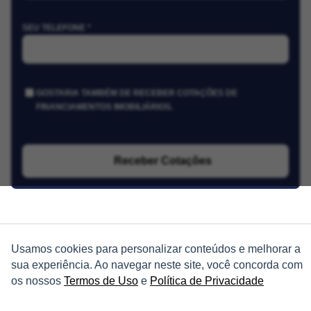
SEU TELEFONE *
GOSTARIA TAMBÉM DE RECEBER COTAÇÕES DE
FINANCIAMENTOS IMOBILIÁRIOS.
Receber Cotações
Usamos cookies para personalizar conteúdos e melhorar a
sua experiência. Ao navegar neste site, você concorda com
PARTICIPE
os nossos
Termos de Uso
e
Política de Privacidade