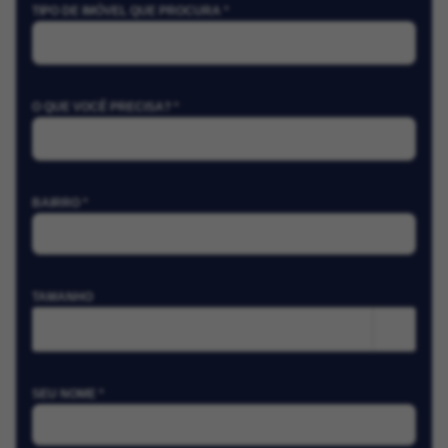
TIPO DE IMÓVEL QUE PROCURA *
O QUE VOCÊ PRECISA? *
BAIRRO *
TAMANHO
m²
SEU NOME *