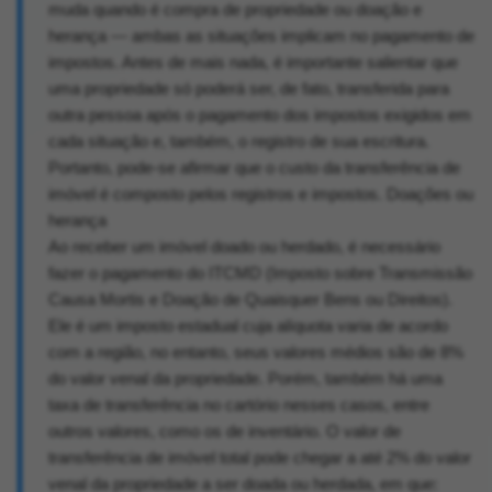
muda quando é compra de propriedade ou doação e
herança — ambas as situações implicam no pagamento de
impostos. Antes de mais nada, é importante salientar que
uma propriedade só poderá ser, de fato, transferida para
outra pessoa após o pagamento dos impostos exigidos em
cada situação e, também, o registro de sua escritura.
Portanto, pode-se afirmar que o custo da transferência de
imóvel é composto pelos registros e impostos. Doações ou
herança
Ao receber um imóvel doado ou herdado, é necessário
fazer o pagamento do ITCMD (Imposto sobre Transmissão
Causa Mortis e Doação de Quaisquer Bens ou Direitos).
Ele é um imposto estadual cuja alíquota varia de acordo
com a região, no entanto, seus valores médios são de 8%
do valor venal da propriedade. Porém, também há uma
taxa de transferência no cartório nesses casos, entre
outros valores, como os de inventário. O valor de
transferência de imóvel total pode chegar a até 2% do valor
venal da propriedade a ser doada ou herdada, em que: