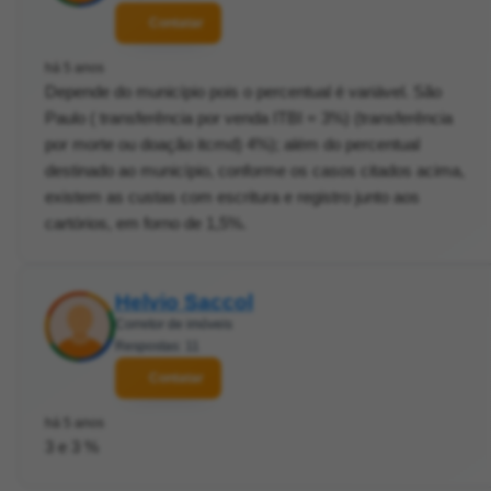
Contatar
há 5 anos
Depende do município pois o percentual é variável. São
Paulo ( transferência por venda ITBI = 3%) (transferência
por morte ou doação itcmd) 4%); além do percentual
destinado ao município, conforme os casos citados acima,
existem as custas com escritura e registro junto aos
cartórios, em forno de 1,5%.
Helvio Saccol
Corretor de imóveis
Respostas: 11
Contatar
há 5 anos
3 e 3 %