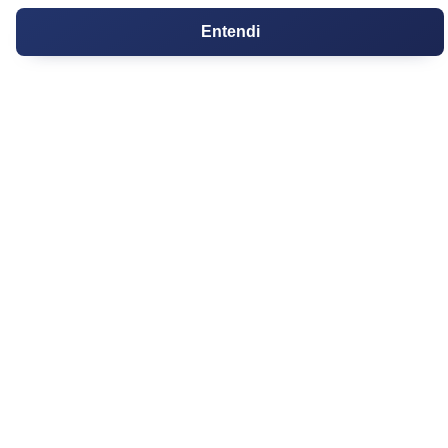
Condomínios
Entendi
Fórum
Guia de Profissionais
Ferramentas
Melhores Bairros para Morar
Valor do Metro Quadrado
Os 10 Mais Baratos
Orçamentos
Decoração
Certidões