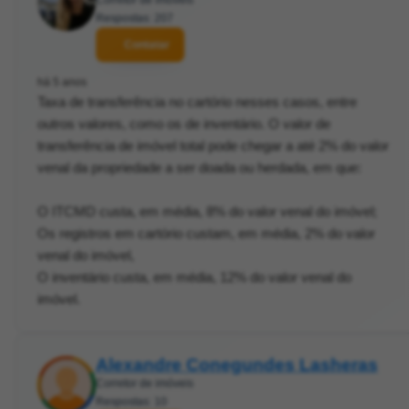
Corretor de imóveis
Respostas: 207
Contatar
há 5 anos
Taxa de transferência no cartório nesses casos, entre
outros valores, como os de inventário. O valor de
transferência de imóvel total pode chegar a até 2% do valor
venal da propriedade a ser doada ou herdada, em que:
O ITCMD custa, em média, 8% do valor venal do imóvel;
Os registros em cartório custam, em média, 2% do valor
venal do imóvel,
O inventário custa, em média, 12% do valor venal do
imóvel.
Alexandre Conegundes Lasheras
Corretor de imóveis
Respostas: 10