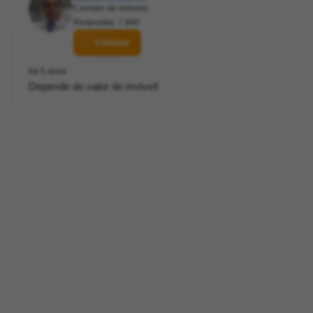
Corretor de imóveis
Respostas: 7.840
Contatar
há 5 anos
Depende do valor do imóvel!