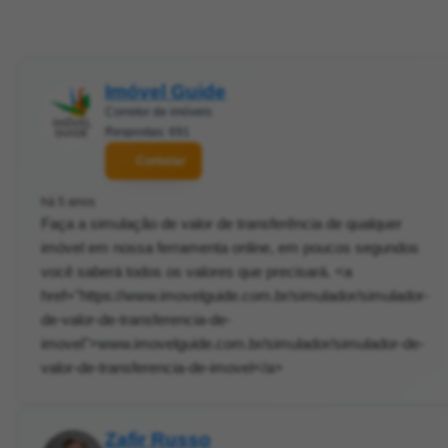
Imóvel Guide
Corretor de imóveis
Respostas: 691
Contatar
há 5 anos
Faça a simulação de valor de transferência de qualquer
imóvel em nossa ferramenta online, em poucos segundos
você saberá todos os valores que precisará. <a
href="https://www.imovelguide.com.br/simulador/simulador-
de-valor-de-transferencia-de-
imovel">www.imovelguide.com.br/simulador/simulador-de-
valor-de-transferencia-de-imovel</a>
Zafir Russo