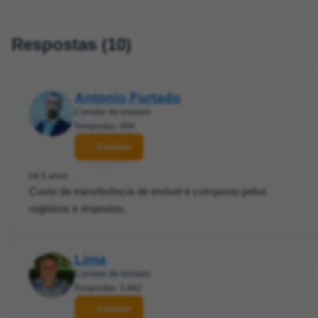
Respostas (10)
Antonio Furtado
Corretor de imóveis
Respostas: 956
Contatar
há 5 anos
Custo da transferência de imóvel é composto pelos
registros e impostos.
Lima
Corretor de imóveis
Respostas: 5.882
Contatar