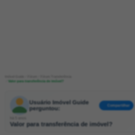
Imóvel Guide
Fórum
Fórum Transferência
Valor para transferência de imóvel?
Usuário Imóvel Guide
Compartilhar
perguntou:
há 5 anos
Valor para transferência de imóvel?