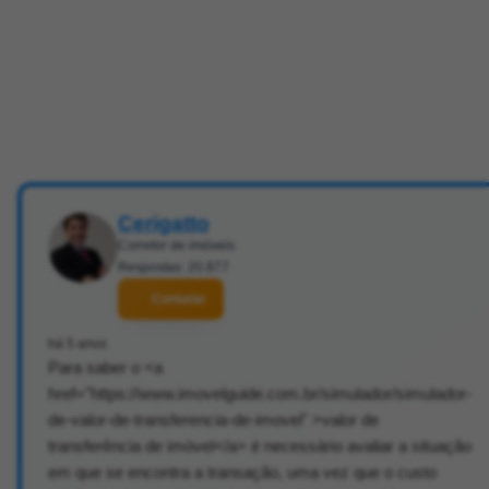
Cerigatto
Corretor de imóveis
Respostas: 20.877
Contatar
há 5 anos
Para saber o <a
href="https://www.imovelguide.com.br/simulador/simulador-
de-valor-de-transferencia-de-imovel" >valor de
transferência de imóvel</a> é necessário avaliar a situação
em que se encontra a transação, uma vez que o custo