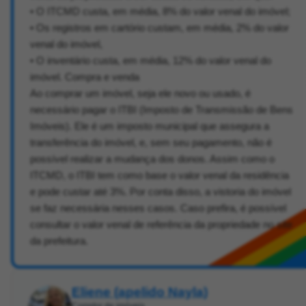
• O ITCMD custa, em média, 8% do valor venal do imóvel;
• Os registros em cartório custam, em média, 2% do valor
venal do imóvel,
• O inventário custa, em média, 12% do valor venal do
imóvel. Compra e venda
Ao comprar um imóvel, seja ele novo ou usado, é
necessário pagar o ITBI (Imposto de Transmissão de Bens
Imóveis). Ele é um imposto municipal que assegura a
transferência do imóvel, e, sem seu pagamento, não é
possível realizar a mudança dos donos. Assim como o
ITCMD, o ITBI tem como base o valor venal da residência
e pode custar até 3%. Por conta disso, a vistoria do imóvel
se faz necessária nesses casos. Caso prefira, é possível
consultar o valor venal de referência da propriedade no site
da prefeitura.
Eliene (apelido Nayla)