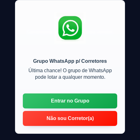
Tempo
Geralmente quanto tempo para vender.
Grupo WhatsApp p/ Corretores
Última chance! O grupo de WhatsApp
pode lotar a qualquer momento.
Entrar no Grupo
Não sou Corretor(a)