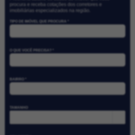
procura e receba cotações dos corretores e
imobiliárias especializados na região.
TIPO DE IMÓVEL QUE PROCURA *
O QUE VOCÊ PRECISA? *
BAIRRO *
TAMANHO
m²