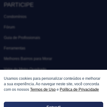
PARTICIPE
Condomínios
Fórum
Guia de Profissionais
Ferramentas
Melhores Bairros para Morar
Valor do Metro Quadrado
Usamos cookies para personalizar conteúdos e melhorar
Os 10 Mais Baratos
a sua experiência. Ao navegar neste site, você concorda
com os nossos
Termos de Uso
e
Política de Privacidade
Orçamentos
Decoração