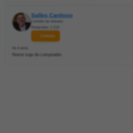
Salles Cardoso
Corretor de imóveis
Respostas: 2.210
Contatar
há 4 anos
Nome sujo do comprador.