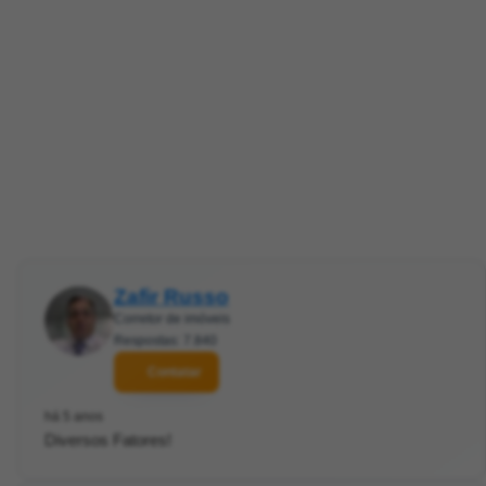
Zafir Russo
Corretor de imóveis
Respostas: 7.840
Contatar
há 5 anos
Diversos Fatores!