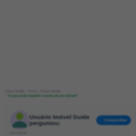
Imóvel Guide
Fórum
Fórum Venda
O que pode impedir a venda de um imóvel?
Usuário Imóvel Guide
Compartilhar
perguntou:
há 5 anos