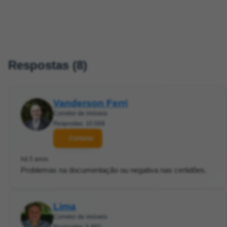
Respostas (8)
Vanderson Ferri
Corretor de imóveis
Respostas: 10.068
Contatar
há 5 anos
Problemas na documentação ou negativa nas certidões.
Lima
Corretor de imóveis