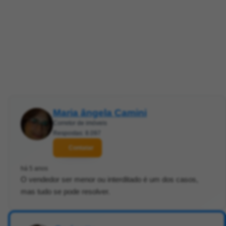
Maria ângela Camini
Corretor de imóveis
Respostas: 8.097
Contatar
há 5 anos
O vendedor ser menor ou interditado é um dos casos,
mas tudo se pode resolver.