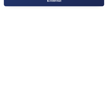
Entendi
Certidões
Certidão
Cartório de Casamento
Cartório de Registro de Imóveis
Tabelionato de Notas
Logradouro
Escolas
Conversões
Corretores de Imóveis
Contratos