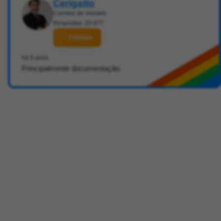
Cerigatto
Corretor de imóveis
Respostas: 20.877
Contatar
há 5 anos
Principalmente documentação.