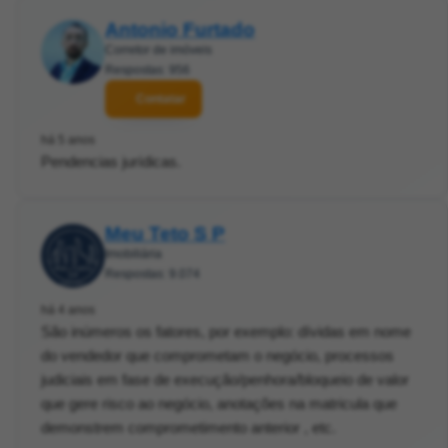
Antonio Furtado
Corretor de imóveis
Respostas: 956
Contatar
há 5 anos
Pendencias jurídicas.
Meu Teto S P
Imobiliária
Respostas: 9.074
há 4 anos
São inúmeros os fatores, por exemplo: dívidas em nome
do vendedor que comprometam o negócio, processos
judiciais em fase de execução/penhora/bloqueio de valor
que gere risco ao negócio, anotações na matricula que
demonstrem comprometimento anterior , etc.