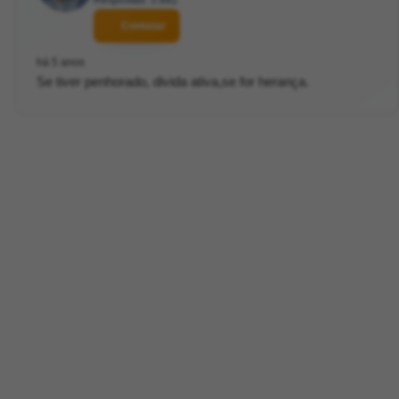
Respostas: 5.882
Contatar
há 5 anos
Se tiver penhorado, divida ativa,se for herança.