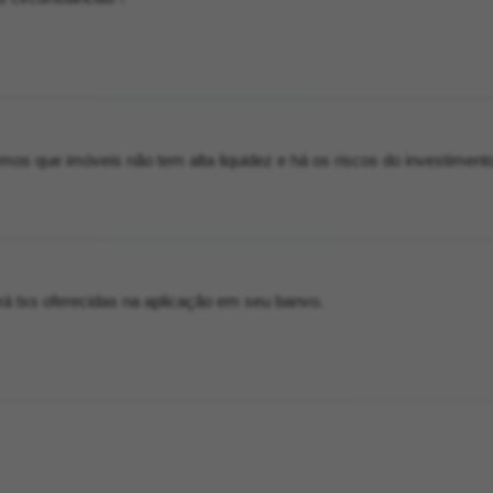
os que imóveis não tem alta liquidez e há os riscos do investiment
rá txs oferecidas na aplicação em seu banvo.