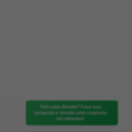
Tem uma dúvida? Faça sua
pergunta e receba uma resposta
em minutos!