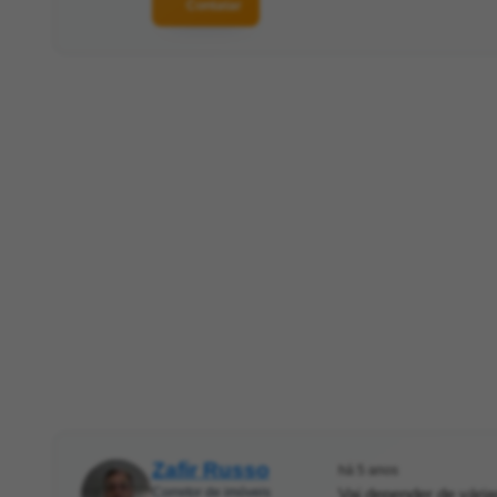
Contatar
Zafir Russo
há 5 anos
Corretor de imóveis
Vai depender de vária