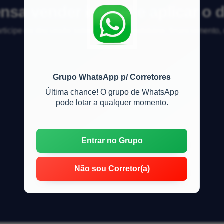
sa vender imóvel e aplicar o d
articipe da discussão sobre mercado imobiliário, financiamento
Grupo WhatsApp p/ Corretores
Última chance! O grupo de WhatsApp
pode lotar a qualquer momento.
Entrar no Grupo
Não sou Corretor(a)