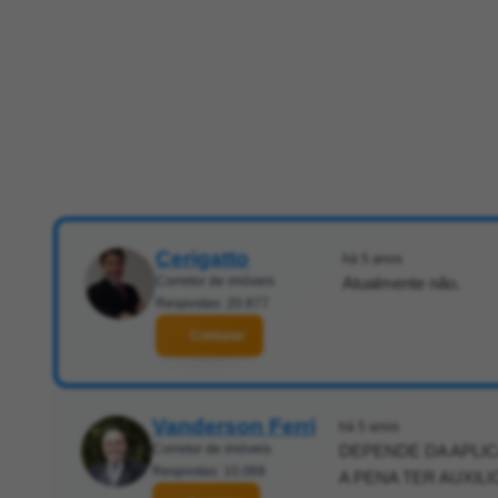
Cerigatto
há 5 anos
Corretor de imóveis
Atualmente não.
Respostas: 20.877
Contatar
Vanderson Ferri
há 5 anos
Corretor de imóveis
DEPENDE DA APLIC
Respostas: 10.068
A PENA TER AUXILI