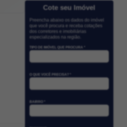
Cote seu Imóvel
Preencha abaixo os dados do imóvel
que você procura e receba cotações
dos corretores e imobiliárias
especializados na região.
TIPO DE IMÓVEL QUE PROCURA *
O QUE VOCÊ PRECISA? *
BAIRRO *