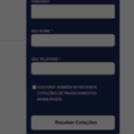
TAMANHO
m²
SEU NOME *
SEU TELEFONE *
GOSTARIA TAMBÉM DE RECEBER
COTAÇÕES DE FINANCIAMENTOS
IMOBILIÁRIOS.
Receber Cotações