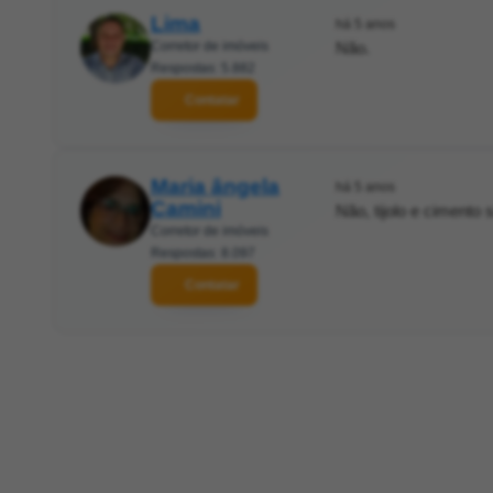
Lima
há 5 anos
Corretor de imóveis
Não.
Respostas: 5.882
Contatar
Maria ângela
há 5 anos
Camini
Não, tijolo e cimento 
Corretor de imóveis
Respostas: 8.097
Contatar