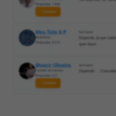
Respostas: 7.840
Contatar
Meu Teto S P
há 4 anos
Imobiliária
Depende, já que sabem
Respostas: 9.074
quer fazer.
Moacir Oliveira
há 4 anos
Corretor de imóveis
Depende. . . Consulta
Respostas: 217
Contatar