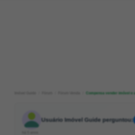
Imóvel Guide
Fórum
Fórum Venda
Compensa vender imóvel e ap
Usuário Imóvel Guide perguntou:
há 5 anos