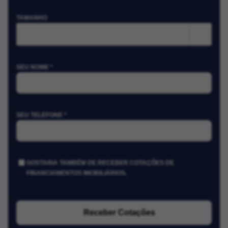
TAMANHO
m²
SEU NOME *
SEU TELEFONE *
GOSTARIA TAMBÉM DE RECEBER COTAÇÕES DE
FINANCIAMENTOS IMOBILIÁRIOS.
Receber Cotações