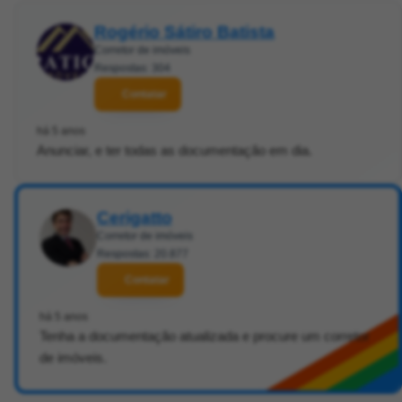
Rogério Sátiro Batista
Corretor de imóveis
Respostas: 304
Contatar
há 5 anos
Anunciar, e ter todas as documentação em dia.
Cerigatto
Corretor de imóveis
Respostas: 20.877
Contatar
há 5 anos
Tenha a documentação atualizada e procure um corretor
de imóveis.