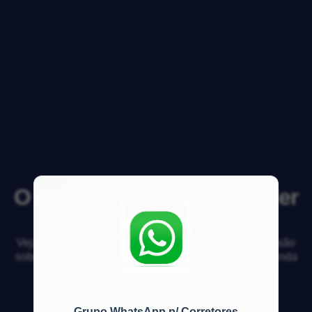
O que é preciso para vender
um imóvel?
Veja respostas de especialistas e participe da discussão
sobre mercado imobiliário, financiamento, compra, venda
e locação de imóveis
Grupo WhatsApp p/ Corretores