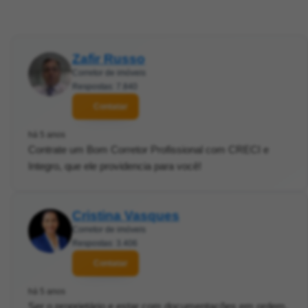
Zafir Russo
Corretor de imóveis
Respostas: 7.840
Contatar
há 5 anos
Contrate um Bom Corretor Profissional com CRECI e
Integro, que ele providencia para você!
Cristina Vasques
Corretor de imóveis
Respostas: 3.406
Contatar
há 5 anos
Ser o proprietário e estar com documentações em ordem,