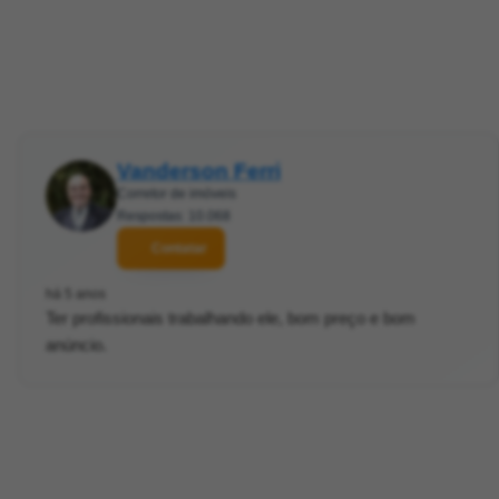
Vanderson Ferri
Corretor de imóveis
Respostas: 10.068
Contatar
há 5 anos
Ter profissionais trabalhando ele, bom preço e bom
anúncio.