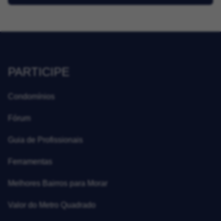
PARTICIPE
Condomínios
Fórum
Guia de Profissionais
Ferramentas
Melhores Bairros para Morar
Valor do Metro Quadrado