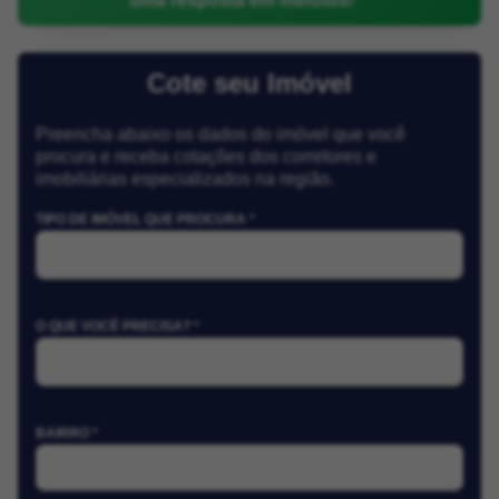
uma resposta em minutos!
Cote seu Imóvel
Preencha abaixo os dados do imóvel que você
procura e receba cotações dos corretores e
imobiliárias especializados na região.
TIPO DE IMÓVEL QUE PROCURA *
O QUE VOCÊ PRECISA? *
BAIRRO *