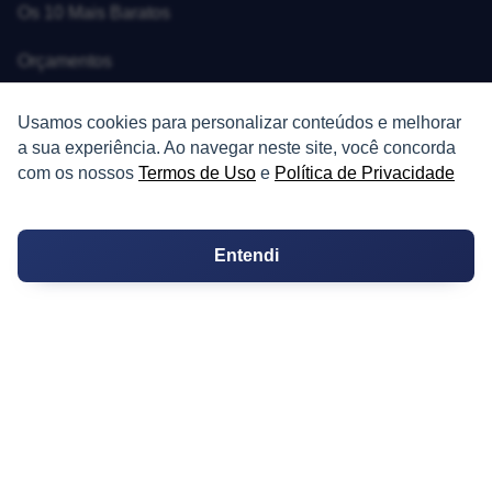
Os 10 Mais Baratos
Orçamentos
Decoração
Usamos cookies para personalizar conteúdos e melhorar
a sua experiência. Ao navegar neste site, você concorda
Certidões
com os nossos
Termos de Uso
e
Política de Privacidade
Certidão
Cartório de Casamento
Entendi
Cartório de Registro de Imóveis
Tabelionato de Notas
Logradouro
Escolas