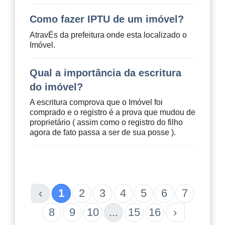
Como fazer IPTU de um imóvel?
AtravÉs da prefeitura onde esta localizado o
Imóvel.
Qual a importância da escritura
do imóvel?
A escritura comprova que o Imóvel foi
comprado e o registro é a prova que mudou de
proprietário ( assim como o registro do filho
agora de fato passa a ser de sua posse ).
‹
1
2
3
4
5
6
7
8
9
10
...
15
16
›