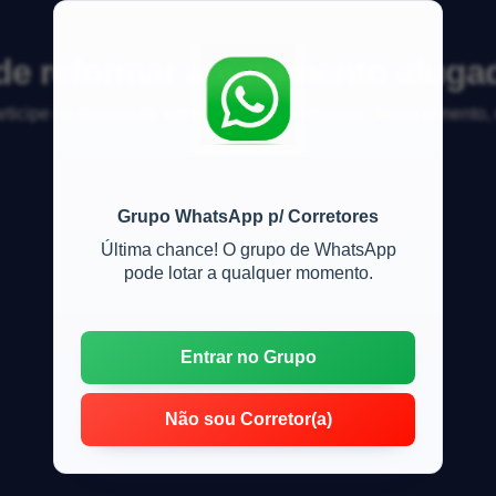
de reformar apartamento aluga
articipe da discussão sobre mercado imobiliário, financiamento
Grupo WhatsApp p/ Corretores
Última chance! O grupo de WhatsApp
pode lotar a qualquer momento.
Entrar no Grupo
Não sou Corretor(a)