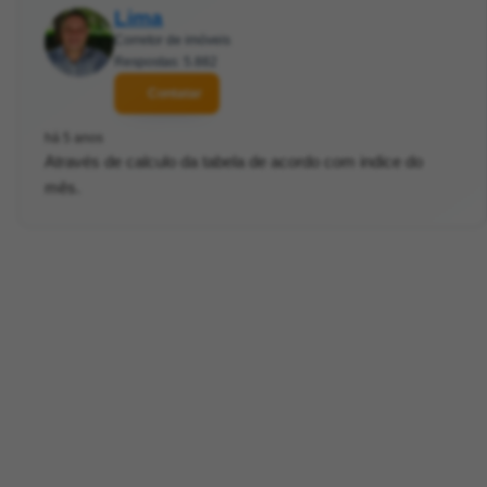
Lima
Corretor de imóveis
Respostas: 5.882
Contatar
há 5 anos
Através de calculo da tabela de acordo com indice do
mês.