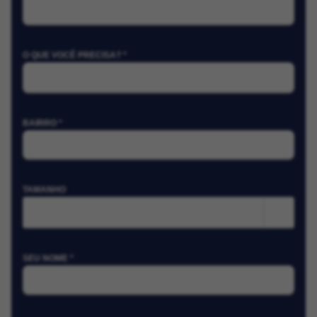
O QUE VOCÊ PRECISA? *
BAIRRO *
TAMANHO
m²
SEU NOME *