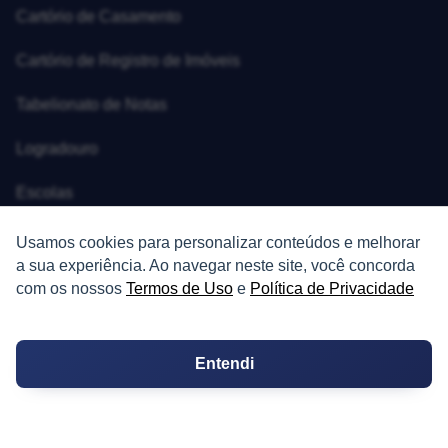
Cartório de Casamento
Cartório de Registro de Imóveis
Tabelionato de Notas
Logradouro
Escolas
Conversões
Usamos cookies para personalizar conteúdos e melhorar
a sua experiência. Ao navegar neste site, você concorda
Corretores de Imóveis
com os nossos
Termos de Uso
e
Política de Privacidade
Contratos
Entendi
Guia de CRM
Construtoras