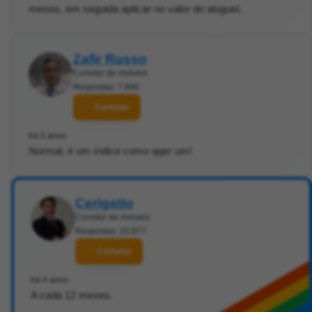
meses, em seguida aplicar no valor do aluguel.
Zafir Russo
Corretor de imóveis
Respostas: 7.840
Contatar
há 5 anos
Normal, é um índice como qqer um!
Cerigatto
Corretor de imóveis
Respostas: 20.877
Contatar
há 4 anos
A cada 12 meses.