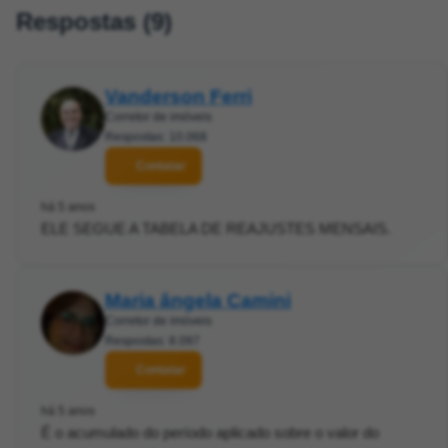
Respostas (9)
Vanderson Ferri
Corretor de imóveis
Respostas: 10.068
Contatar
há 5 anos
ELE SEGUE A TABELA DE REAJUSTES MENSAIS.
Maria ângela Camini
Corretor de imóveis
Respostas: 8.097
Contatar
há 5 anos
É o acumulado do período aplicado sobre o valor do