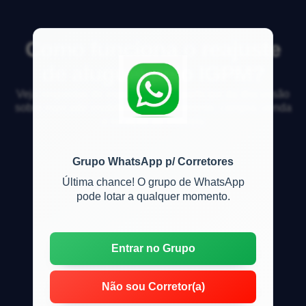
Como funciona o reajuste
de aluguel pelo IGPM?
Veja respostas de especialistas e participe da discussão
sobre mercado imobiliário, financiamento, compra, venda
e locação de imóveis
Grupo WhatsApp p/ Corretores
Última chance! O grupo de WhatsApp
pode lotar a qualquer momento.
Entrar no Grupo
Não sou Corretor(a)