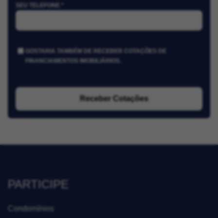
SEU TELEFONE *
GOSTARIA TAMBÉM DE RECEBER COTAÇÕES DE
FINANCIAMENTOS IMOBILIÁRIOS.
Receber Cotações
PARTICIPE
Condomínios