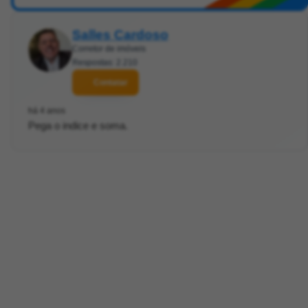
Salles Cardoso
Corretor de imóveis
Respostas: 2.210
Contatar
há 4 anos
Pega o indice e soma.