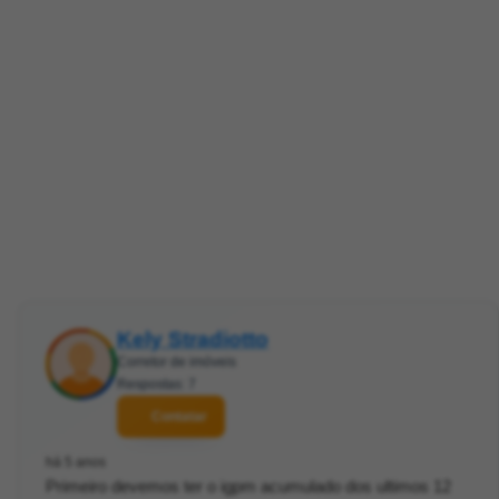
Kely Stradiotto
Corretor de imóveis
Respostas: 7
Contatar
há 5 anos
Primeiro devemos ter o igpm acumulado dos ultimos 12