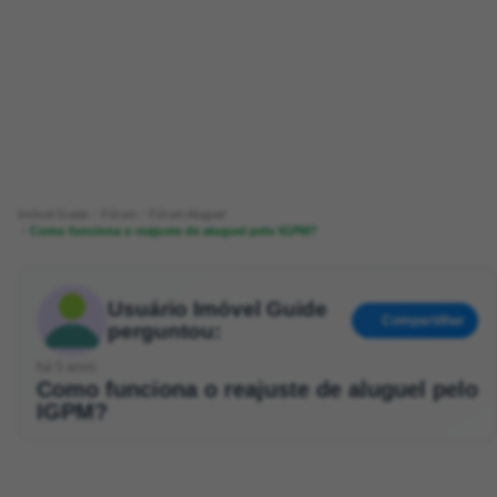
Imóvel Guide
Fórum
Fórum Aluguel
Como funciona o reajuste de aluguel pelo IGPM?
Usuário Imóvel Guide
Compartilhar
perguntou:
há 5 anos
Como funciona o reajuste de aluguel pelo
IGPM?