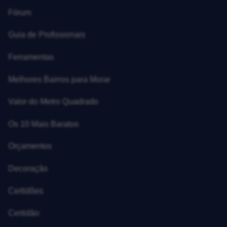
Fórum
Guia de Profissionais
Ferramentas
Melhores Bairros para Morar
Valor do Metro Quadrado
Os 10 Mais Baratos
Orçamentos
Decoração
Certidões
Certidão