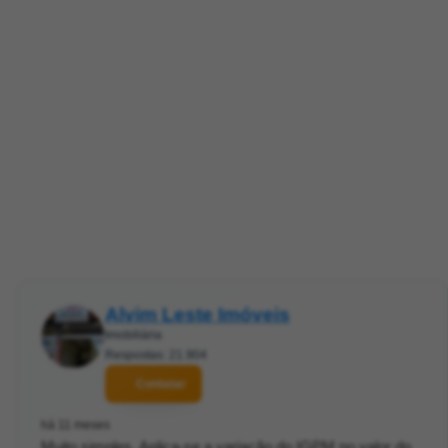
Alvim Leste Imóveis
Imobiliária
Respostas: 21.904
Contatar
há 11 meses
Muito simples. Aplica-se a variação do IGPM no valor do