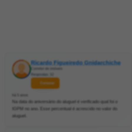
Ricardo Figueiredo Gnidarchiche
Corretor de imóveis
Respostas: 32
Contatar
há 5 anos
Na data do aniversário do aluguel é verificado qual foi o
IGPM no ano. Esse percentual é acrescido no valor do
aluguel.