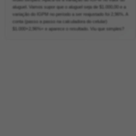
aluguel. Vamos supor que o aluguel seja de $1.000,00 e a
variação do IGPM no período a ser reajustado foi 2,96%. A
conta (passo a passo na calculadora do celular)
$1.000+2,96%= e aparece o resultado. Viu que simples?