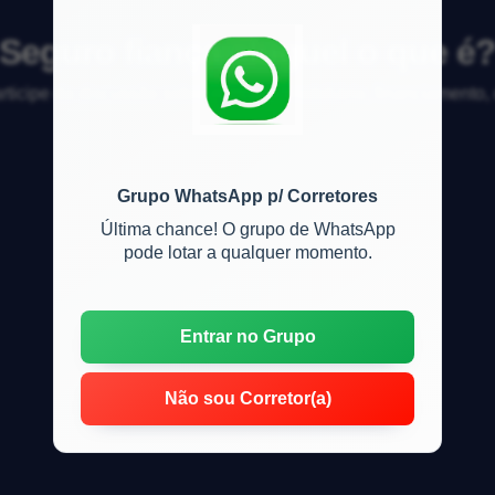
Seguro fiança aluguel o que é
articipe da discussão sobre mercado imobiliário, financiamento
Grupo WhatsApp p/ Corretores
Última chance! O grupo de WhatsApp
pode lotar a qualquer momento.
Entrar no Grupo
Não sou Corretor(a)