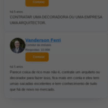
Contatar
há 5 anos
CONTRATAR UMA DECORADORA OU UMA EMPRESA
UMA ARQUITECTOR.
Vanderson Ferri
Corretor de imóveis
Respostas: 10.068
Contatar
há 5 anos
Parece coisa de rico mas não é, contrate um arquiteto ou
decorador para fazer isso, fica mais em conta e eles tem
umas sacadas excelentes e tem conhecimento de tudo
que há de novo no mercado.