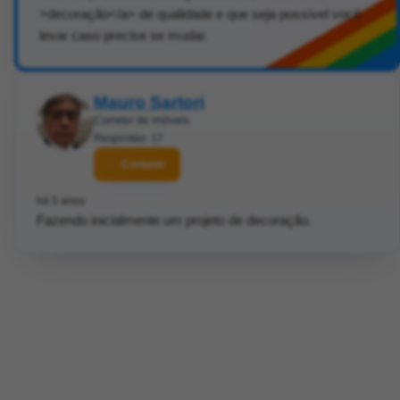
>decoração</a> de qualidade e que seja possível você
levar caso precise se mudar.
Mauro Sartori
Corretor de imóveis
Respostas: 17
Contatar
há 5 anos
Fazendo inicialmente um projeto de decoração.