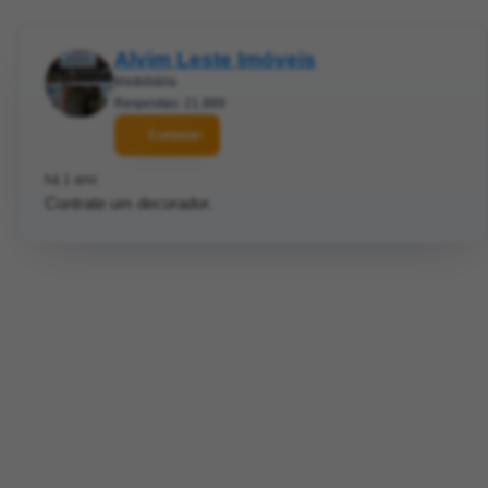
Alvim Leste Imóveis
Imobiliária
Respostas: 21.889
Contatar
há 1 ano
Contrate um decorador.