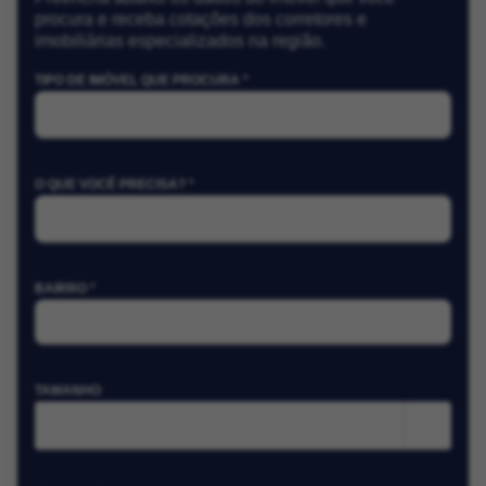
procura e receba cotações dos corretores e
imobiliárias especializados na região.
TIPO DE IMÓVEL QUE PROCURA *
O QUE VOCÊ PRECISA? *
BAIRRO *
TAMANHO
m²