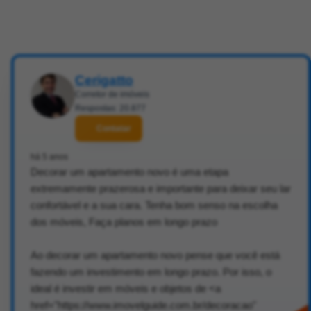
Cerigatto
Corretor de imóveis
Respostas: 20.877
Contatar
há 5 anos
Decorar um apartamento novo é uma etapa
extremamente prazerosa e importante para deixar seu lar
confortável e a sua cara. Tenha bom senso na escolha
dos móveis, Faça planos em longo prazo
Ao decorar um apartamento novo pense que você está
fazendo um investimento em longo prazo. Por isso, o
ideal é investir em móveis e objetos de <a
href="https://www.imovelguide.com.br/decoracao"