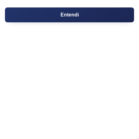
PARTICIPE
Entendi
Condomínios
Fórum
Guia de Profissionais
Ferramentas
Melhores Bairros para Morar
Valor do Metro Quadrado
Os 10 Mais Baratos
Orçamentos
Decoração