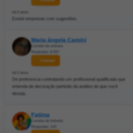
há 5 anos
Existe empresas com sugestões.
Maria ângela Camini
Corretor de imóveis
Respostas: 8.097
Contatar
há 5 anos
De preferencia contratando um profissional qualificado que
entenda de decoração partindo da análise do que você
deseja.
Fatima
Corretor de imóveis
Respostas: 143