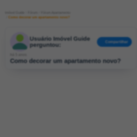
Imóvel Guide
Fórum
Fórum Apartamento
Como decorar um apartamento novo?
Usuário Imóvel Guide
Compartilhar
perguntou:
há 5 anos
Como decorar um apartamento novo?