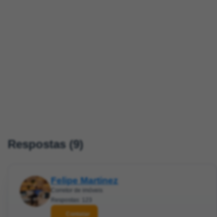
Respostas (9)
Felipe Martinez
Corretor de imóveis
Respostas: 123
Contatar