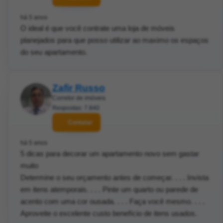
há 5 anos
O ideal é que você contrate uma loja de móveis
planejados para que posso utilizar ao maximo os espaços
do seu apartamento.
Zafir Russo
Corretor de imóveis
Respostas: 7.840
Contatar
há 5 anos
5 dicas para decorar um apartamento novo sem gastar
muito
Determine o seu orçamento antes de começar. . . . Invista
em itens atemporais. . . . Pinte um quarto ou parede de
acento com uma cor ousada. . . . Faça você mesmo. . . .
Aproveite o excelente custo benefício de itens usados.