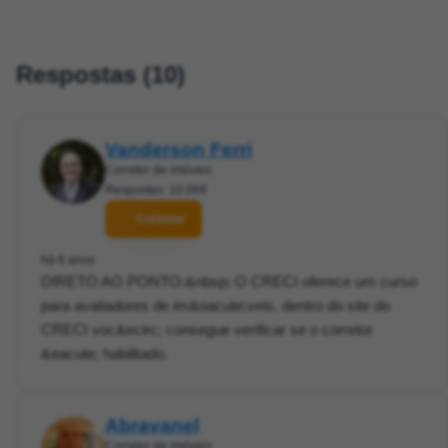
Respostas (10)
Vanderson Ferri
Corretor de imóveis
Respostas: 10.068
Contatar
há 6 anos
DIRETO AO PONTO:&nbsp; O CRECI oferece um curso
para avaliadores de im&oacute;veis, dentro do site do
CRECI voc&ecirc; consegue verificar se o corretor
&eacute; habilitado.
Abravanel
Corretor de imóveis