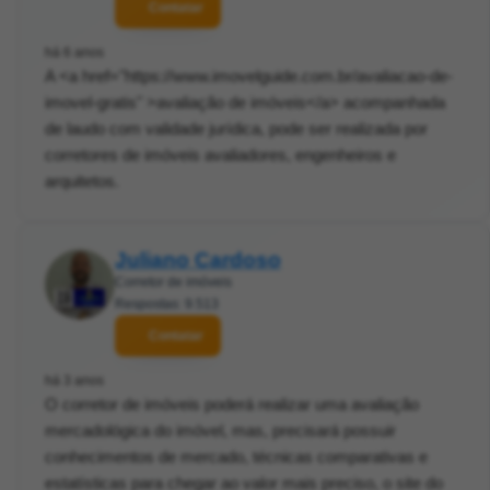
Contatar
há 6 anos
A <a href="https://www.imovelguide.com.br/avaliacao-de-
imovel-gratis" >avaliação de imóveis</a> acompanhada
de laudo com validade jurídica, pode ser realizada por
corretores de imóveis avaliadores, engenheiros e
arquitetos.
Juliano Cardoso
Corretor de imóveis
Respostas: 9.513
Contatar
há 3 anos
O corretor de imóveis poderá realizar uma avaliação
mercadológica do imóvel, mas, precisará possuir
conhecimentos de mercado, técnicas comparativas e
estatísticas para chegar ao valor mais preciso, o site do