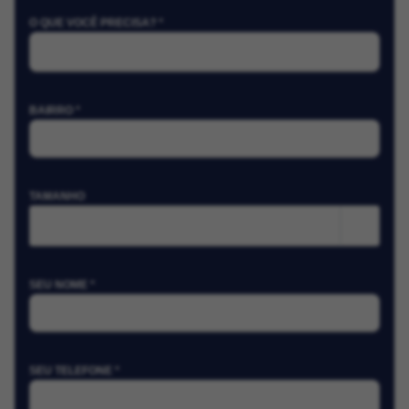
O QUE VOCÊ PRECISA? *
BAIRRO *
TAMANHO
m²
SEU NOME *
SEU TELEFONE *