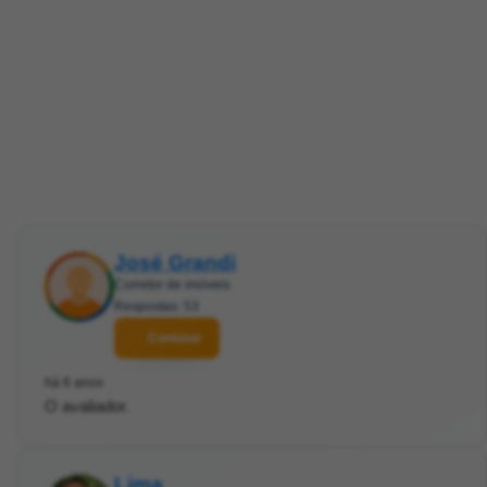
José Grandi
Corretor de imóveis
Respostas: 53
Contatar
há 6 anos
O avaliador.
Lima