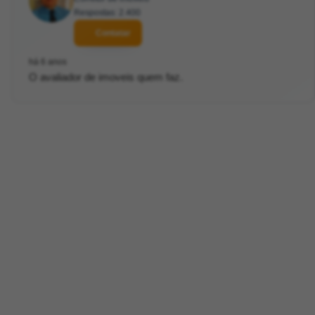
Respostas: 2.400
Contatar
há 6 anos
O avaliador de imoveis quem faz.