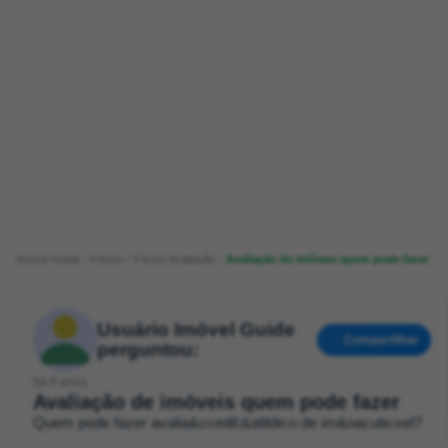
Imóvel Guide
Fórum
Fórum Avaliação
Avaliação de imóveis quem pode fazer
Usuário Imóvel Guide
Compartilhar
perguntou:
há 6 anos
Avaliação de imóveis quem pode fazer
Quem pode fazer avalia&ccedil;&atilde;o de im&oacute;vel?