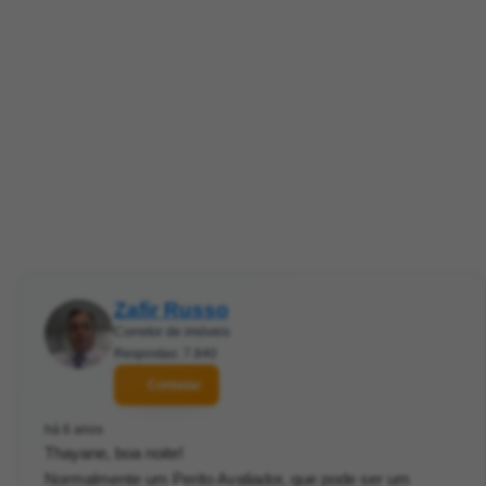
Zafir Russo
Corretor de imóveis
Respostas: 7.840
Contatar
há 6 anos
Thayane, boa noite!
Normalmente um Perito Avaliador, que pode ser um