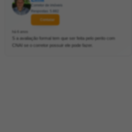
Corretor de imóveis
Respostas: 5.882
Contatar
há 6 anos
S a avaliação formal tem que ser feita pelo perito com
CNAI se o corretor possuir ele pode fazer.