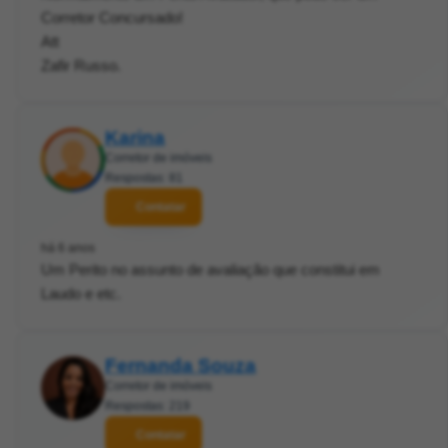
Corretor Concursado!
Att
Zafir Russo.
Karina
Corretor de imóveis
Respostas: 81
Contatar
há 6 anos
Um Perito no assunto de avaliação que constitui em
Laudo e etc.
Fernanda Souza
Corretor de imóveis
Respostas: 219
Contatar