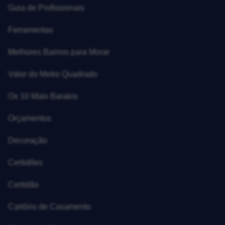
Guia de Profissionais
Ferramentas
Melhores Bairros para Morar
Valor do Metro Quadrado
Os 10 Mais Baratos
Orçamentos
Decoração
Certidões
Certidão
Cartório de Casamento