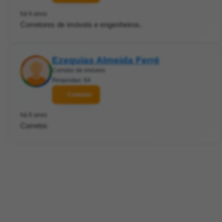
há 6 anos
Corretores de imóveis e engenheiros.
Ezequias Almeida Ferré
Corretor de imóveis
Respostas: 64
Contatar
há 6 anos
Corretor.