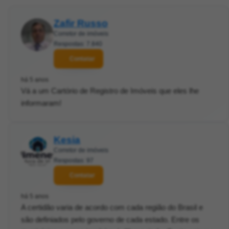
Zafir Russo
Corretor de imóveis
Respostas: 7.840
Contatar
há 5 anos
Vá a um Cartório de Registro de Imóveis que eles lhe
informaram!
Kesia
Corretor de imóveis
Respostas: 97
Contatar
há 5 anos
A certidão varia de acordo com cada região do Brasil e
são definiados pelo governo de cada estado. Entre os