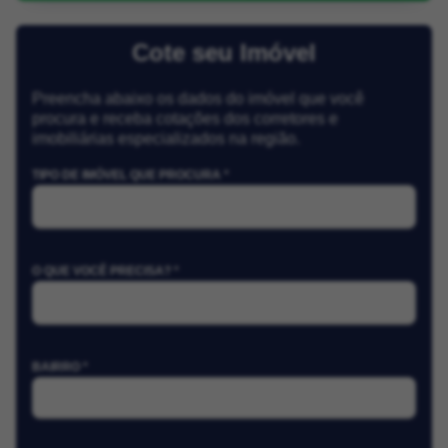
Cote seu Imóvel
Preencha abaixo os dados do imóvel que você
procura e receba cotações dos corretores e
imobiliárias especializados na região.
TIPO DE IMÓVEL QUE PROCURA *
O QUE VOCÊ PRECISA? *
BAIRRO *