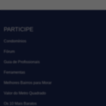
PARTICIPE
Condomínios
Fórum
Guia de Profissionais
Ferramentas
Melhores Bairros para Morar
Valor do Metro Quadrado
Os 10 Mais Baratos