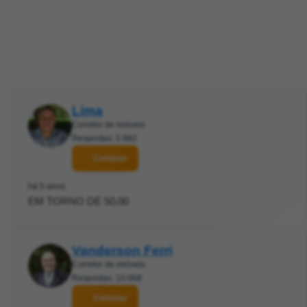
Lima
Corretor de imóveis
Respostas: 5.882
Contatar
há 5 anos
EM TORNO DE 50,00
Vanderson Ferri
Corretor de imóveis
Respostas: 10.068
Contatar