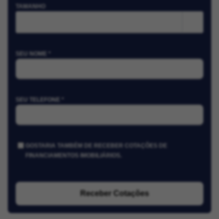
TAMANHO
m²
SEU NOME *
SEU TELEFONE *
GOSTARIA TAMBÉM DE RECEBER COTAÇÕES DE
FINANCIAMENTOS IMOBILIÁRIOS.
Receber Cotações