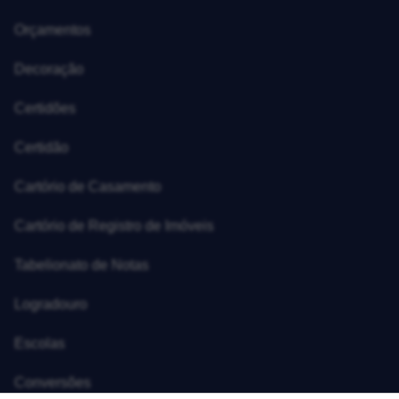
Orçamentos
Decoração
Certidões
Certidão
Cartório de Casamento
Cartório de Registro de Imóveis
Tabelionato de Notas
Logradouro
Escolas
Conversões