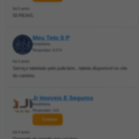
há 5 anos
50 REAIS.
Meu Teto S P
Imobiliária
Respostas: 9.074
há 4 anos
Serviço tabelado pelo judiciário , tabela disponível no site
do cartório.
Jr Imoveis E Seguros
Imobiliária
Respostas: 143
Contatar
há 4 anos
Depende do estado que vai tirar.