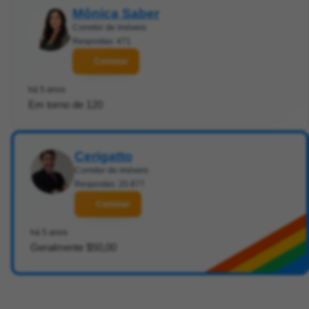
Mônica Saber
Corretor de imóveis
Respostas: 471
Contatar
há 5 anos
Em torno de 120
Cerigatto
Corretor de imóveis
Respostas: 20.877
Contatar
há 5 anos
Geralmente $50,00