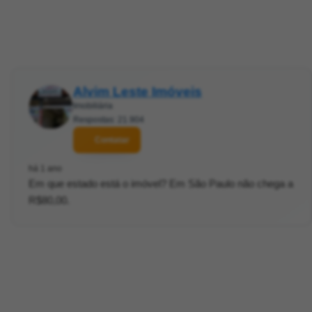
Alvim Leste Imóveis
Imobiliária
Respostas: 21.904
Contatar
há 1 ano
Em que estado está o imóvel? Em São Paulo não chega a
R$80,00.