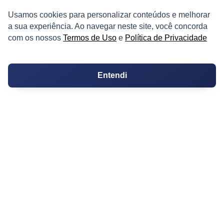
Corretores de Imóveis
Usamos cookies para personalizar conteúdos e melhorar
a sua experiência. Ao navegar neste site, você concorda
Contratos
com os nossos
Termos de Uso
e
Política de Privacidade
Guia de CRM
Entendi
Construtoras
Corretores da Construtora
Corretores do Condomínio
IMÓVEL
Apartamentos
Casas
Chácaras