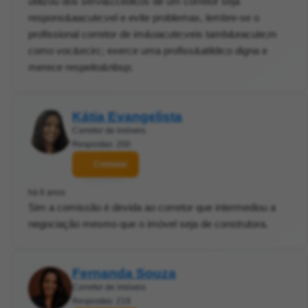
utilizou dos servi&ccedil;os de um corretor seja
respons&aacute;vel e evite problemas, lembre-se o
profissional corretor de im&oacute;veis tamb&eacute;m
como voc&ecirc; exerce uma profiss&atilde;o digna e
merece respeito&nbsp;
Kátia Evangelista
Corretor de imóveis
Respostas: 200
Contatar
há 6 anos
Sim a comissão é devida ao corretor que intermediou a
negociação mesmo que o imóvel seja de construtora.
Fernanda Souza
Corretor de imóveis
Respostas: 219