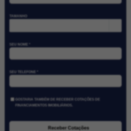
TAMANHO
m²
SEU NOME *
SEU TELEFONE *
GOSTARIA TAMBÉM DE RECEBER COTAÇÕES DE
FINANCIAMENTOS IMOBILIÁRIOS.
Receber Cotações