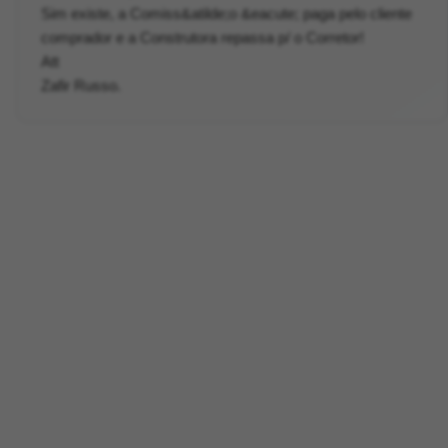
Sim existe, a Comiss&atilde;o &eacute; paga pelo cliente
comprador e a Construtora repassa p/ o Corretor!
Att
Zafir Russo.