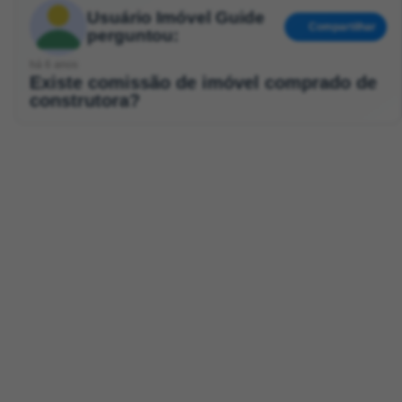
Usuário Imóvel Guide
Compartilhar
perguntou:
há 6 anos
Existe comissão de imóvel comprado de
construtora?