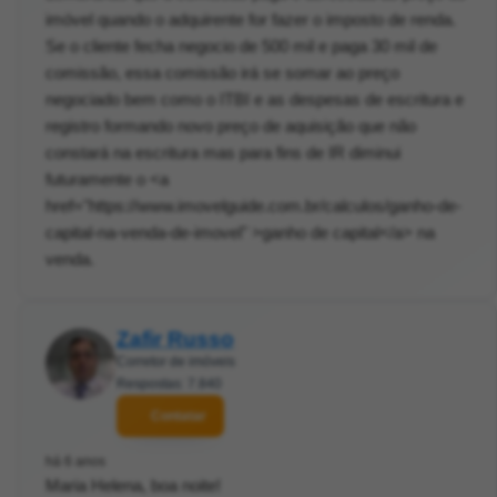
imóvel quando o adquirente for fazer o imposto de renda.
Se o cliente fecha negocio de 500 mil e paga 30 mil de
comissão, essa comissão irá se somar ao preço
negociado bem como o ITBI e as despesas de escritura e
registro formando novo preço de aquisição que não
constará na escritura mas para fins de IR diminui
futuramente o <a
href="https://www.imovelguide.com.br/calculos/ganho-de-
capital-na-venda-de-imovel" >ganho de capital</a> na
venda.
Zafir Russo
Corretor de imóveis
Respostas: 7.840
Contatar
há 6 anos
Maria Helena, boa noite!