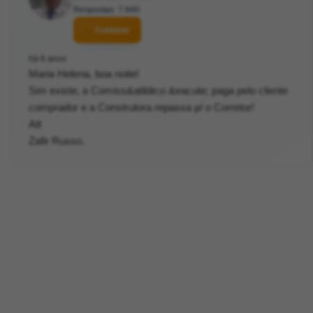
Respostas: 7.840
Contatar
há 6 anos
Maria Helena, boa noite!
Sim existe, a Comiss&atilde;o &eacute; paga pelo cliente
comprador e a Construtora repassa p/ o Corretor!
Att
Zafir Russo.