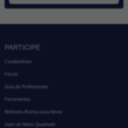
PARTICIPE
Condomínios
Fórum
Guia de Profissionais
Ferramentas
Melhores Bairros para Morar
Valor do Metro Quadrado