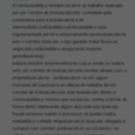
A comiss&atilde;o sempre se deve ao trabalho realizado
por um corretor de im&oacute;veis contratado pela
construtora para a pr&aacute;tica de
intermedia&ccedil;&atilde;o profiss&atilde;o esta
regulamentada por lei e estremamente necess&aacute;ria
pois o corretor &eacute; o que garante maior lisura na
negocia&ccedil;&atilde;o asegurando maiores
garantias&nbsp;
todavia existem empreendimento cuja a venda se realiza
sem um corretor de im&oacute;veis vendas diretas com o
propriet&aacute;rio - por&eacute;m se em algum
momento de sua busca se utilizou do trabalho de um
corretor de im&oacute;veis este ter&aacute; direito a
comiss&atilde;o mesmo que voc&ecirc; venha a fechar de
forma direto objetivando algum desconto isto &eacute;
fraude inclusive sujeito a processos na justi&ccedil;a
ent&atilde;o cuidado ningu&eacute;m &eacute; obrigado a
comprar com corretor por&eacute;m se voc&ecirc; se