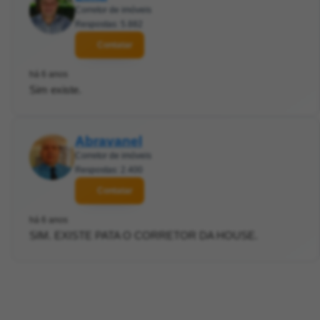
Corretor de imóveis
Respostas: 5.882
Contatar
há 6 anos
Sim existe.
Abravanel
Corretor de imóveis
Respostas: 2.400
Contatar
há 6 anos
SIM. EXISTE PATA O CORRETOR DA HOUSE.