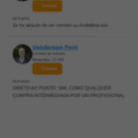
Contatar
há 6 anos
Se for através de um corretor ou imobiliária sim.
Vanderson Ferri
Corretor de imóveis
Respostas: 10.068
Contatar
há 6 anos
DIRETO AO PONTO: SIM, COMO QUALQUER
COMPRA INTERMEDIADA POR UM PROFISSIONAL.