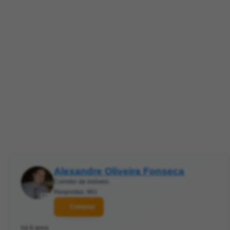
Alexandre Oliveira Fonseca
Corretor de imóveis
Respostas: 961
Contatar
há 6 anos