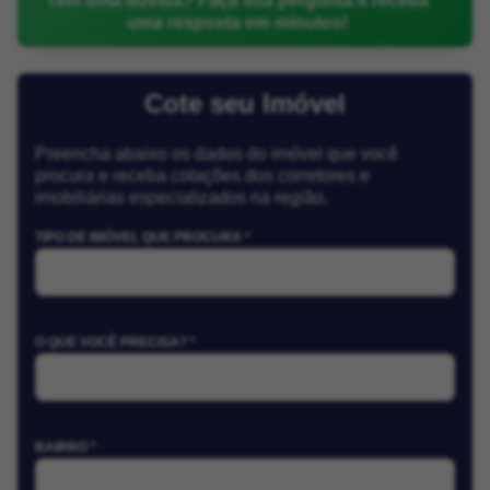
Tem uma dúvida? Faça sua pergunta e receba
uma resposta em minutos!
Cote seu Imóvel
Preencha abaixo os dados do imóvel que você
procura e receba cotações dos corretores e
imobiliárias especializados na região.
TIPO DE IMÓVEL QUE PROCURA *
O QUE VOCÊ PRECISA? *
BAIRRO *