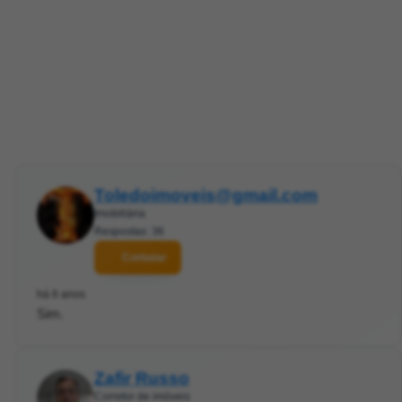
Toledoimoveis@gmail.com
Imobiliária
Respostas: 36
Contatar
há 6 anos
Sim.
Zafir Russo
Corretor de imóveis